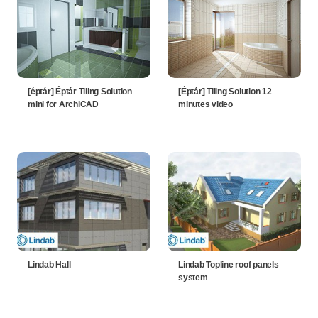
[éptár] Éptár Tiling Solution
[Éptár] Tiling Solution 12
mini for ArchiCAD
minutes video
Lindab Hall
Lindab Topline roof panels
system