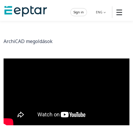
☰
Sign in
ENG
ArchiCAD megoldások