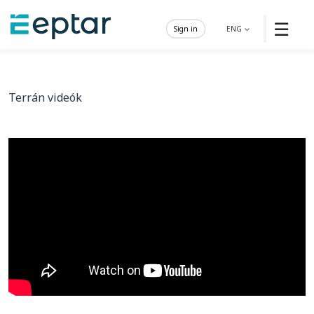
☰
Sign in
ENG
Terrán videók