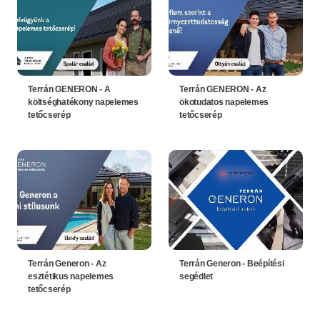
Terrán GENERON - A
Terrán GENERON - Az
költséghatékony napelemes
ökotudatos napelemes
tetőcserép
tetőcserép
Terrán Generon - Az
Terrán Generon - Beépítési
esztétikus napelemes
segédlet
tetőcserép