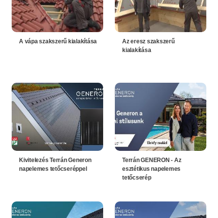
A vápa szakszerű kialakítása
Az eresz szakszerű
kialakítása
Kivitelezés Terrán Generon
Terrán GENERON - Az
napelemes tetőcseréppel
esztétikus napelemes
tetőcserép