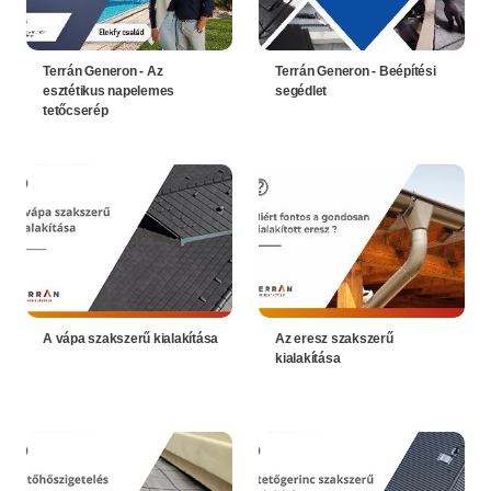
Terrán Generon - Az
Terrán Generon - Beépítési
esztétikus napelemes
segédlet
tetőcserép
A vápa szakszerű kialakítása
Az eresz szakszerű
kialakítása