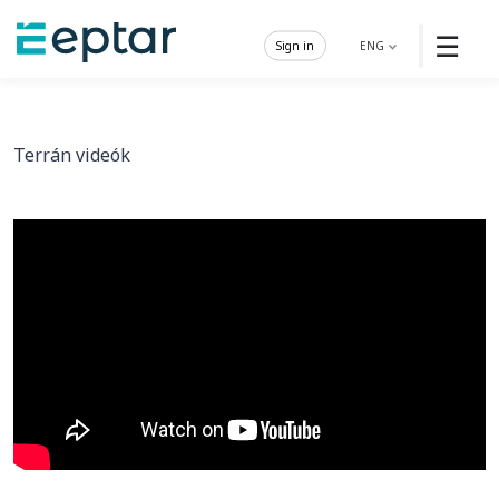
☰
Sign in
ENG
Terrán videók