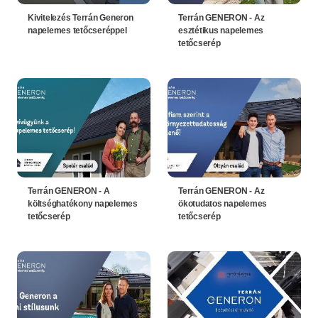
Kivitelezés Terrán Generon
Terrán GENERON - Az
napelemes tetőcseréppel
esztétikus napelemes
tetőcserép
Terrán GENERON - A
Terrán GENERON - Az
költséghatékony napelemes
ökotudatos napelemes
tetőcserép
tetőcserép