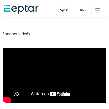
☰
Sign in
ENG
Innobet videók