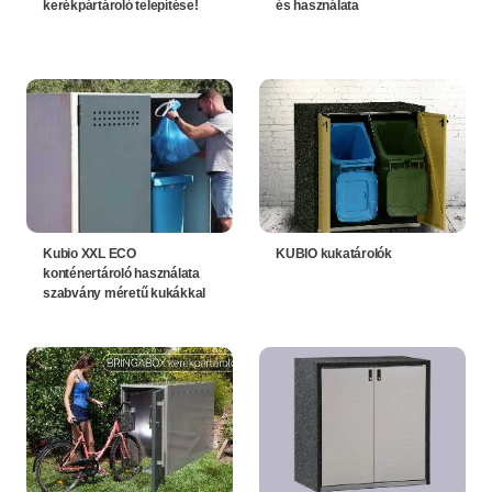
kerékpártároló telepítése!
és használata
Kubio XXL ECO
KUBIO kukatárolók
konténertároló használata
szabvány méretű kukákkal