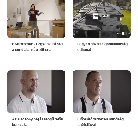
BMI Bramac - Legyen a házad
Legyen házad a gondtalanság
a gondtalanság otthona
otthona!
Az alacsony hajlásszögű tetők
Előrelátó tervezés minőségi
korszaka
tetőfóliával