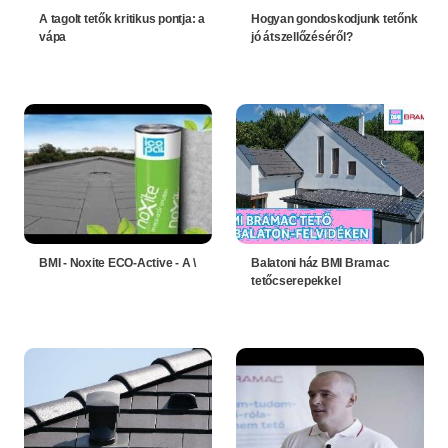
A tagolt tetők kritikus pontja: a
Hogyan gondoskodjunk tetőnk
vápa
jó átszellőzéséről?
BMI - Noxite ECO-Active - A \
Balatoni ház BMI Bramac
tetőcserepekkel