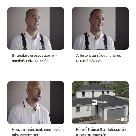
Strapabíró ereszcsatorna =
A biztonság záloga: a teljes
minőségi vízelvezetés
felületű hófogás
Hogyan spóroljunk megfelelő
Fénylő Római Star tetőcserép
hőszigeteléssel?
a BMI Bramac-tól!