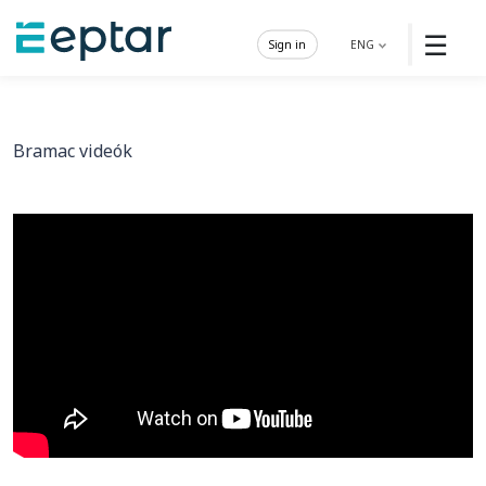
☰
Sign in
ENG
Bramac videók