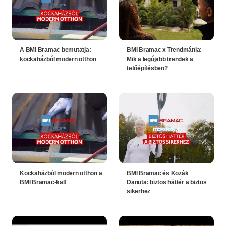
A BMI Bramac bemutatja:
BMI Bramac x Trendmánia:
kockaházból modern otthon
Mik a legújabb trendek a
tetőépítésben?
Kockaházból modern otthon a
BMI Bramac és Kozák
BMI Bramac-kal!
Danuta: biztos háttér a biztos
sikerhez