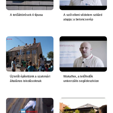
A tetőáttörések 4 típusa
A szél elleni védelem szilárd
alapja: a betoncserép
Új tetőt építettünk a szakmári
Wakaflex, a tetőfedők
általános iskolásoknak
univerzális segédeszköze