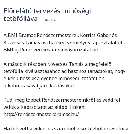
Előrelátó tervezés minőségi
tetőfóliával
2022.05.15.
A BMI Bramac Rendszermesterei, Kotrics Gábor és
Kövecses Tamás osztja meg személyes tapasztalatait a
BMI új Rendszermester videósorozatában.
A második részben Kövecses Tamás a megfelelő
tetőfólia kiválasztásához ad hasznos tanácsokat, hogy
elkerülhessük a gyenge minőségű tetőfóliák
alkalmazásával járó kiadásokat.
Tudj meg többet Rendszermestereinkről és vedd fel
velük a kapcsolatot az alábbi linken:
http://rendszermester.bramac.hu/
Ha tetszett a videó, és szeretnél első kézből értesülni a