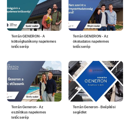
Terrán GENERON - A
Terrán GENERON - Az
költséghatékony napelemes
ökotudatos napelemes
tetőcserép
tetőcserép
Terrán Generon - Az
Terrán Generon - Beépítési
esztétikus napelemes
segédlet
tetőcserép