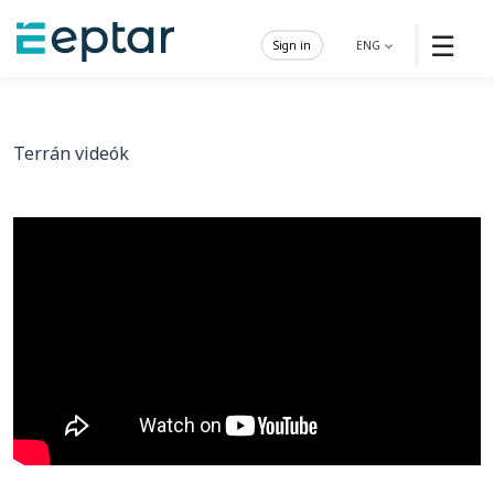
☰
Sign in
ENG
Terrán videók