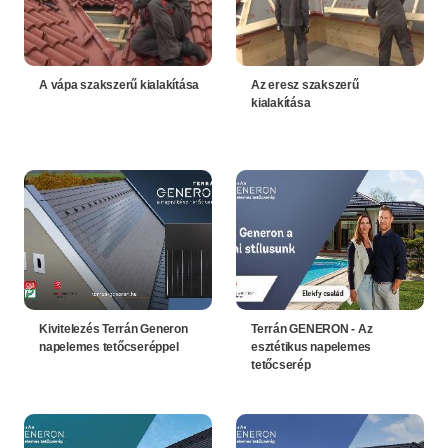
A vápa szakszerű kialakítása
Az eresz szakszerű
kialakítása
Kivitelezés Terrán Generon
Terrán GENERON - Az
napelemes tetőcseréppel
esztétikus napelemes
tetőcserép