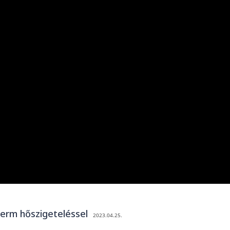
herm hőszigeteléssel
2023.04.25.