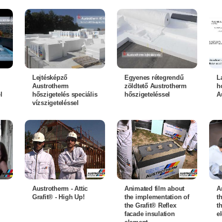
Lejtésképző
Egyenes rétegrendű
L
Austrotherm
zöldtető Austrotherm
h
l
hőszigetelés speciális
hőszigeteléssel
A
vízszigeteléssel
n
Austrotherm - Attic
Animated film about
A
Grafit® - High Up!
the implementation of
t
the Grafit® Reflex
th
facade insulation
e