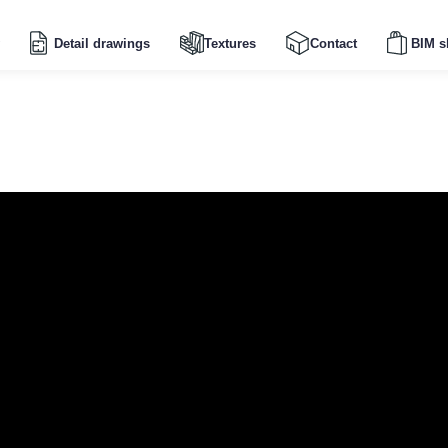
Detail drawings
Textures
Contact
BIM s