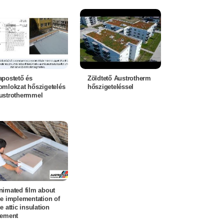
apostető és
Zöldtető Austrotherm
omlokzat hőszigetelés
hőszigeteléssel
ustrothermmel
nimated film about
he implementation of
e attic insulation
lement