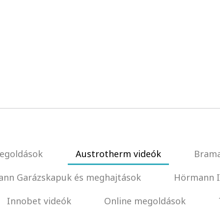
egoldások
Austrotherm videók
Brama
nn Garázskapuk és meghajtások
Hörmann I
Innobet videók
Online megoldások