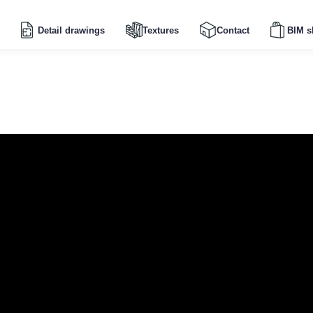
Detail drawings
Textures
Contact
BIM s