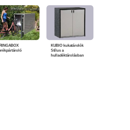
RINGABOX
KUBIO kukatárolók
erékpártároló
Stílus a
hulladéktárolásban