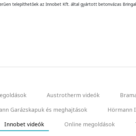
űen telepíthetőek az Innobet Kft. által gyártott betonvázas Bringa
egoldások
Austrotherm videók
Brama
nn Garázskapuk és meghajtások
Hörmann I
Innobet videók
Online megoldások