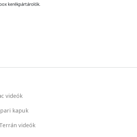
box kerékpártárolók.
c videók
pari kapuk
Terrán videók