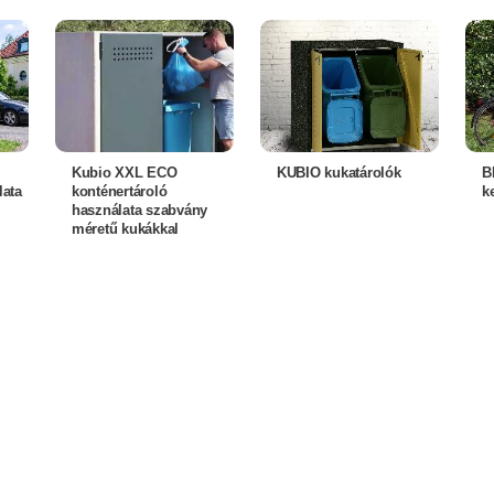
Kubio XXL ECO
KUBIO kukatárolók
B
lata
konténertároló
k
használata szabvány
méretű kukákkal