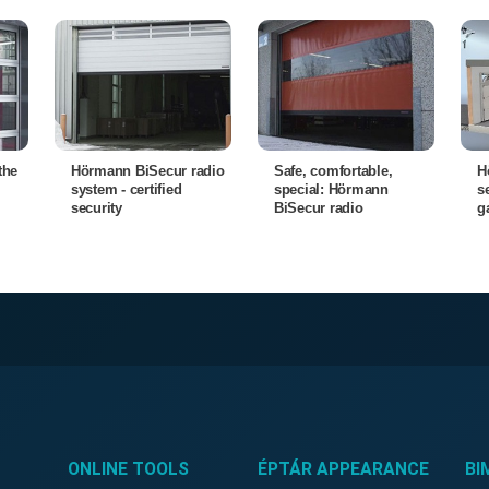
the
Hörmann BiSecur radio
Safe, comfortable,
H
system - certified
special: Hörmann
s
security
BiSecur radio
g
ONLINE TOOLS
ÉPTÁR APPEARANCE
BI