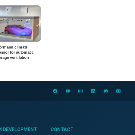
örmann climate
ensor for automatic
arage ventilation
M DEVELOPMENT
CONTACT