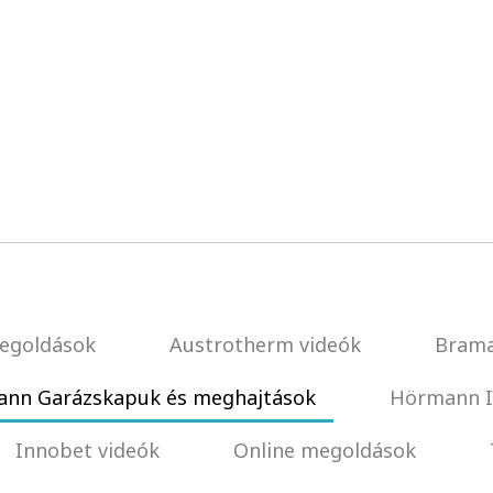
egoldások
Austrotherm videók
Brama
nn Garázskapuk és meghajtások
Hörmann I
Innobet videók
Online megoldások