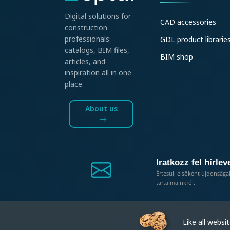
Digital solutions for
CAD accessories
construction
professionals:
GDL product librarie
catalogs, BIM files,
BIM shop
articles, and
inspiration all in one
place.
About us
Iratkozz fel hírlev
Értesülj elsőként újdonsága
tartalmainkról.
Like all website