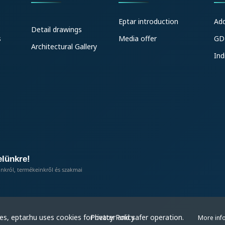
Eptar introduction
Ad
Detail drawings
s
Media offer
GD
Architectural Gallery
Ind
elünkre!
inkról, termékeinkről és szakmai
Privacy Policy
s, eptar.hu uses cookies for better and safer operation.
More inf