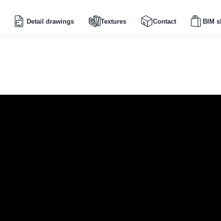
Detail drawings
Textures
Contact
BIM s