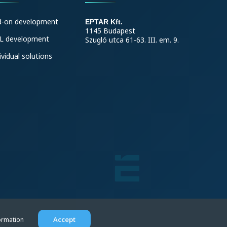
d-on development
EPTAR Kft.
1145 Budapest
L development
Szugló utca 61-63. III. em. 9.
ividual solutions
Accept
ormation