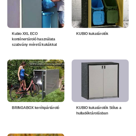
Kubio XXL ECO
KUBIO kukatárolók
konténertároló használata
szabvány méretű kukákkal
BRINGABOX kerékpártároló
KUBIO kukatárolók Stílus a
hulladéktárolásban