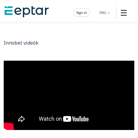
☰
Sign in
ENG
Innobet videók