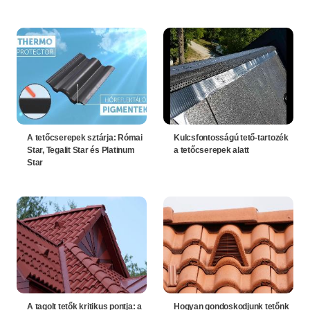
A tetőcserepek sztárja: Római
Kulcsfontosságú tető-tartozék
Star, Tegalit Star és Platinum
a tetőcserepek alatt
Star
A tagolt tetők kritikus pontja: a
Hogyan gondoskodjunk tetőnk