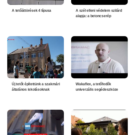
A tetőáttörések 4 típusa
A szél elleni védelem szilárd
alapja: a betoncserép
Új tetőt építettünk a szakmári
Wakaflex, a tetőfedők
általános iskolásoknak
univerzális segédeszköze