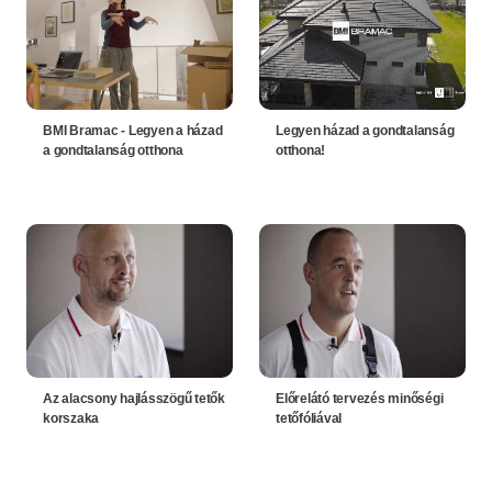
BMI Bramac - Legyen a házad
Legyen házad a gondtalanság
a gondtalanság otthona
otthona!
Az alacsony hajlásszögű tetők
Előrelátó tervezés minőségi
korszaka
tetőfóliával