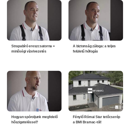
Strapabíró ereszcsatorna =
A biztonság záloga: a teljes
minőségi vízelvezetés
felületű hófogás
Hogyan spóroljunk megfelelő
Fénylő Római Star tetőcserép
hőszigeteléssel?
a BMI Bramac-tól!