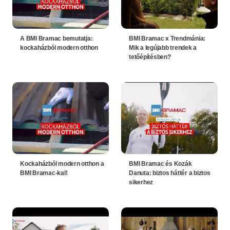
A BMI Bramac bemutatja:
BMI Bramac x Trendmánia:
kockaházból modern otthon
Mik a legújabb trendek a
tetőépítésben?
Kockaházból modern otthon a
BMI Bramac és Kozák
BMI Bramac-kal!
Danuta: biztos háttér a biztos
sikerhez