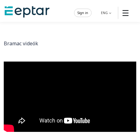
☰
Sign in
ENG
Bramac videók