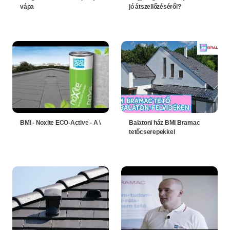
vápa
jó átszellőzéséről?
BMI - Noxite ECO-Active - A \
Balatoni ház BMI Bramac
tetőcserepekkel