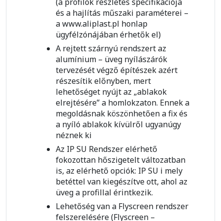
(a profilok részletes specifikációja
és a hajlítás műszaki paraméterei –
a www.aliplast.pl honlap
ügyfélzónájában érhetők el)
A rejtett szárnyú rendszert az
alumínium – üveg nyílászárók
tervezését végző építészek azért
részesítik előnyben, mert
lehetőséget nyújt az „ablakok
elrejtésére” a homlokzaton. Ennek a
megoldásnak köszönhetően a fix és
a nyíló ablakok kívülről ugyanúgy
néznek ki
Az IP SU Rendszer elérhető
fokozottan hőszigetelt változatban
is, az elérhető opciók: IP SU i mely
betéttel van kiegészítve ott, ahol az
üveg a profillal érintkezik.
Lehetőség van a Flyscreen rendszer
felszerelésére (Flyscreen –