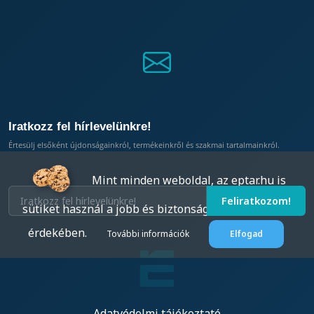
Iratkozz fel hírlevelünkre!
Értesülj elsőként újdonságainkról, termékeinkről és szakmai tartalmainkról.
Mint minden weboldal, az eptar.hu is
sütiket használ a jobb és biztonságosabb működés
érdekében.
További információk
Elfogad
Adatvédelmi tájékoztató