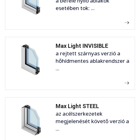
a befelé nyíló ablakok
esetében tok: ...
Max Light INVISIBLE
a rejtett szárnyas verzió a
hőhídmentes ablakrendszer a
...
Max Light STEEL
az acélszerkezetek
megjelenését követő verzió a
...