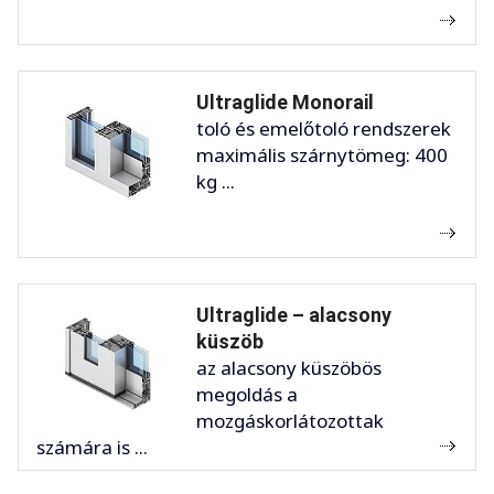
Ultraglide Monorail
toló és emelőtoló rendszerek
maximális szárnytömeg: 400
kg ...
Ultraglide – alacsony
küszöb
az alacsony küszöbös
megoldás a
mozgáskorlátozottak
számára is ...