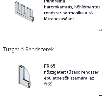
Panorama
háromkamrás, hőhídmentes
rendszer harmonika ajtó
létrehozásához. ...
Tűzgátló Rendszerek
FR 65
hőszigetelt tűzálló rendszer
épületbelsők számára. az
fr65 ...