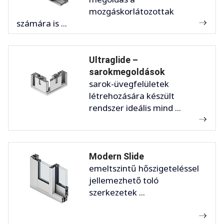
mozgáskorlátozottak
számára is ...
Ultraglide –
sarokmegoldások
sarok-üvegfelületek
létrehozására készült
rendszer ideális mind ...
Modern Slide
emeltszintű hőszigeteléssel
jellemezhető toló
szerkezetek ...