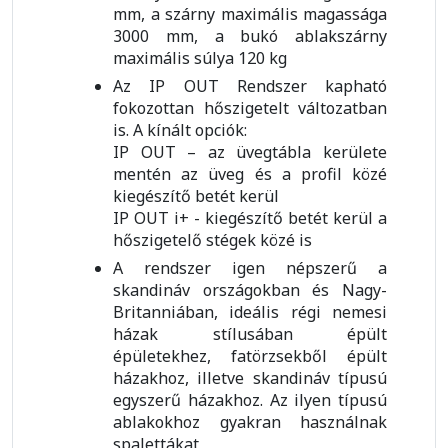
mm, a szárny maximális magassága
3000 mm, a bukó ablakszárny
maximális súlya 120 kg
Az IP OUT Rendszer kapható
fokozottan hőszigetelt változatban
is. A kínált opciók:
IP OUT – az üvegtábla kerülete
mentén az üveg és a profil közé
kiegészítő betét kerül
IP OUT i+ - kiegészítő betét kerül a
hőszigetelő stégek közé is
A rendszer igen népszerű a
skandináv országokban és Nagy-
Britanniában, ideális régi nemesi
házak stílusában épült
épületekhez, fatörzsekből épült
házakhoz, illetve skandináv típusú
egyszerű házakhoz. Az ilyen típusú
ablakokhoz gyakran használnak
spalettákat