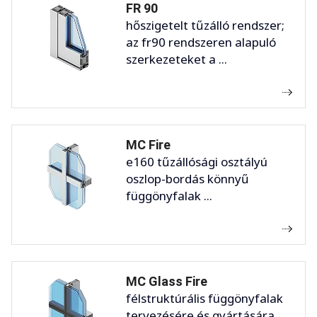
FR 90
hőszigetelt tűzálló rendszer;
az fr90 rendszeren alapuló
szerkezeteket a ...
MC Fire
e160 tűzállósági osztályú
oszlop-bordás könnyű
függönyfalak ...
MC Glass Fire
félstruktúrális függönyfalak
tervezésére és gyártására