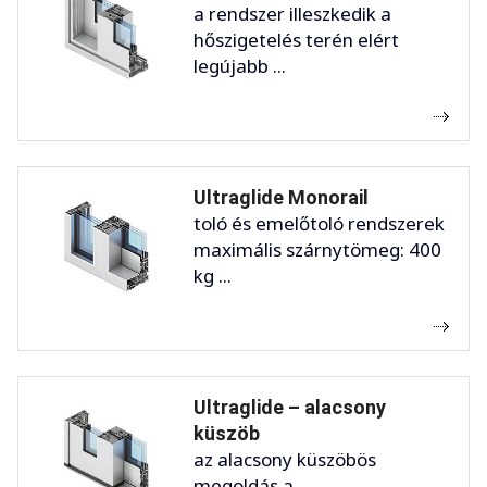
a rendszer illeszkedik a
hőszigetelés terén elért
legújabb ...
Ultraglide Monorail
toló és emelőtoló rendszerek
maximális szárnytömeg: 400
kg ...
Ultraglide – alacsony
küszöb
az alacsony küszöbös
megoldás a