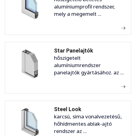
alumíniumprofil rendszer,
mely a megemelt ...
Star Panelajtók
hőszigetelt
alumíniumrendszer
panelajtók gyártásához. az ...
Steel Look
karcsú, sima vonalvezetésű,
hőhídmentes ablak-ajtó
rendszer az ...