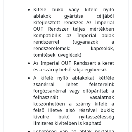
Kifelé bukó vagy kifelé nyíló
ablakok gyártása céljából
kifejlesztett rendszer. Az Imperial
OUT Rendszer teljes mértékben
kompatibilis az Imperial ablak
rendszerrel (ugyanazok a
rendszerelemek: kapcsolók,
tömítések, üveglécek)
Az Imperial OUT Rendszert a keret
és a szárny belső síkja egybeesik
A kifelé nyíló ablakokat kétféle
zsanérral lehet felszerelni:
forgózsanérral vagy ollópánttal; a
felhasznált vasalatnak
köszönhetően a szárny kifelé a
felső illetve alsó részével bukik;
kívülre bukó nyitásszélesség
limiteres kivitelben is kapható
Lehetőség van az ablak portálba