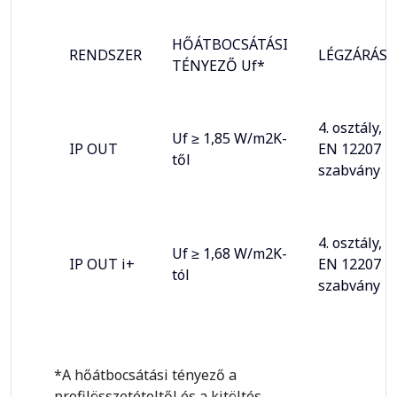
HŐÁTBOCSÁTÁSI
RENDSZER
LÉGZÁRÁS
TÉNYEZŐ Uf*
4. osztály,
Uf ≥ 1,85 W/m2K-
IP OUT
EN 12207
től
szabvány
4. osztály,
Uf ≥ 1,68 W/m2K-
IP OUT i+
EN 12207
tól
szabvány
*A hőátbocsátási tényező a
profilösszetételtől és a kitöltés