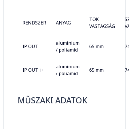
TOK
S
RENDSZER
ANYAG
VASTAGSÁG
V
alumínium
IP OUT
65 mm
7
/ poliamid
alumínium
IP OUT i+
65 mm
7
/ poliamid
MŰSZAKI ADATOK