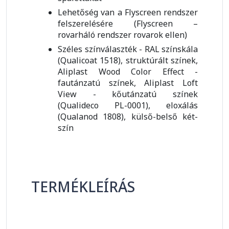
Lehetőség van a Flyscreen rendszer
felszerelésére (Flyscreen –
rovarháló rendszer rovarok ellen)
Széles színválaszték - RAL színskála
(Qualicoat 1518), struktúrált színek,
Aliplast Wood Color Effect -
fautánzatú színek, Aliplast Loft
View - kőutánzatú színek
(Qualideco PL-0001), eloxálás
(Qualanod 1808), külső-belső két-
szín
TERMÉKLEÍRÁS