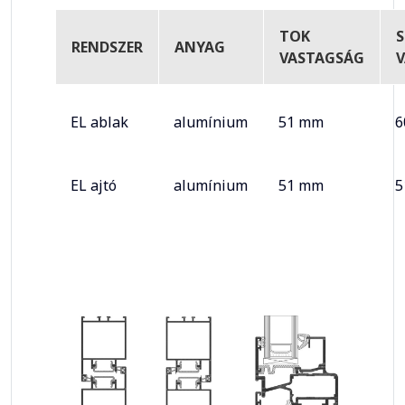
TOK
RENDSZER
ANYAG
VASTAGSÁG
EL ablak
alumínium
51 mm
6
EL ajtó
alumínium
51 mm
5