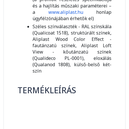
és a hajlítás műszaki paraméterei –
a
www.aliplast.hu
honlap
ügyfélzónájában érhetők el)
Széles színválaszték - RAL színskála
(Qualicoat 1518), struktúrált színek,
Aliplast Wood Color Effect -
fautánzatú színek, Aliplast Loft
View - kőutánzatú színek
(Qualideco PL-0001), eloxálás
(Qualanod 1808), külső-belső két-
szín
TERMÉKLEÍRÁS