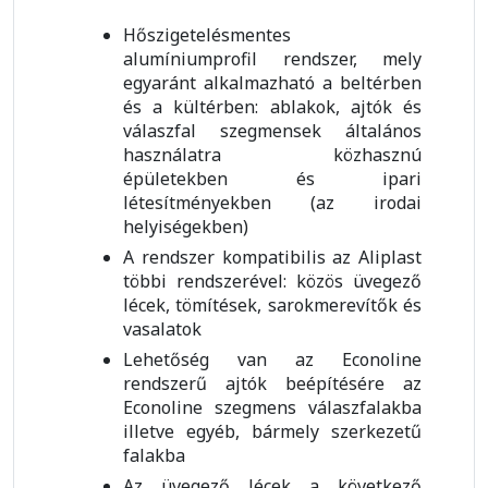
Hőszigetelésmentes
alumíniumprofil rendszer, mely
egyaránt alkalmazható a beltérben
és a kültérben: ablakok, ajtók és
válaszfal szegmensek általános
használatra közhasznú
épületekben és ipari
létesítményekben (az irodai
helyiségekben)
A rendszer kompatibilis az Aliplast
többi rendszerével: közös üvegező
lécek, tömítések, sarokmerevítők és
vasalatok
Lehetőség van az Econoline
rendszerű ajtók beépítésére az
Econoline szegmens válaszfalakba
illetve egyéb, bármely szerkezetű
falakba
Az üvegező lécek a következő