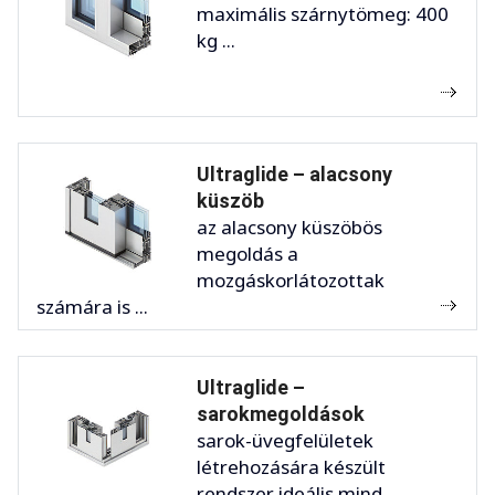
maximális szárnytömeg: 400
kg ...
Ultraglide – alacsony
küszöb
az alacsony küszöbös
megoldás a
mozgáskorlátozottak
számára is ...
Ultraglide –
sarokmegoldások
sarok-üvegfelületek
létrehozására készült
rendszer ideális mind ...