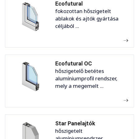
Ecofutural
fokozottan hőszigetelt
ablakok és ajtók gyártása
céljából ...
Ecofutural OC
hőszigetelő betétes
alumíniumprofil rendszer,
mely a megemelt ...
Star Panelajtók
hőszigetelt
alumíniumrendszer