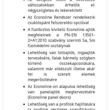
változatokban érhetők el:
négyszögletes és lekerekített
Az Econoline Rendszer rendelkezik
csuklóspánt felszerelési opcióval
A füstbiztos kivitelű Econoline ajtók
megfelelnek a PN-EN 13501-
2+A1:2010 szabvány szerinti Sa, Sm
füstvédelmi osztálynak
Lehetőség van tolóajtók, ingaajtók
tervezésére, falak bármely szögben
történő összekapcsolására,
valamint már elkészült illetve akár
fel is szerelt elemek
megerősítésére
Az Econoline-on alapulva lehetőség
van panelajtók megtervezésére
(Econoline panel doors)
Lehetőség van a profilok hajlítására
(a profilok részletes specifikációja