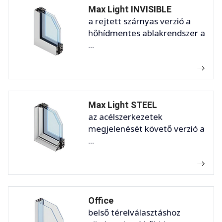
Max Light INVISIBLE
a rejtett szárnyas verzió a
hőhídmentes ablakrendszer a
...
Max Light STEEL
az acélszerkezetek
megjelenését követő verzió a
...
Office
belső térelválasztáshoz