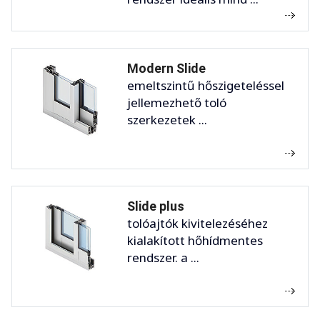
Modern Slide
emeltszintű hőszigeteléssel
jellemezhető toló
szerkezetek ...
Slide plus
tolóajtók kivitelezéséhez
kialakított hőhídmentes
rendszer. a ...