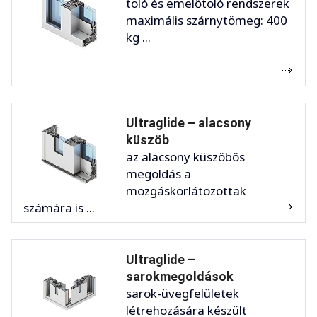
toló és emelőtoló rendszerek
maximális szárnytömeg: 400
kg ...
Ultraglide – alacsony
küszöb
az alacsony küszöbös
megoldás a
mozgáskorlátozottak
számára is ...
Ultraglide –
sarokmegoldások
sarok-üvegfelületek
létrehozására készült