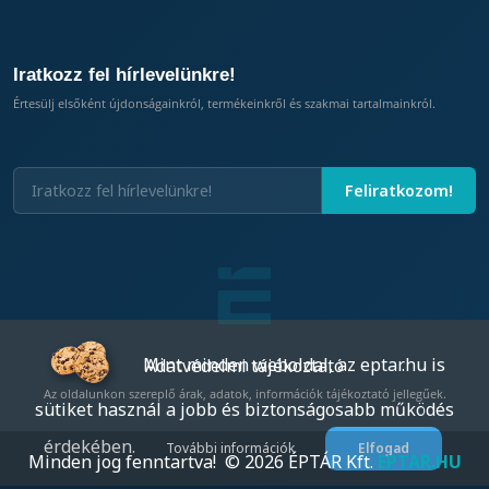
Iratkozz fel hírlevelünkre!
Értesülj elsőként újdonságainkról, termékeinkről és szakmai tartalmainkról.
Mint minden weboldal, az eptar.hu is
Adatvédelmi tájékoztató
Az oldalunkon szereplő árak, adatok, információk tájékoztató jellegűek.
sütiket használ a jobb és biztonságosabb működés
érdekében.
További információk
Elfogad
Minden jog fenntartva! © 2026 ÉPTÁR Kft.
EPTAR.HU