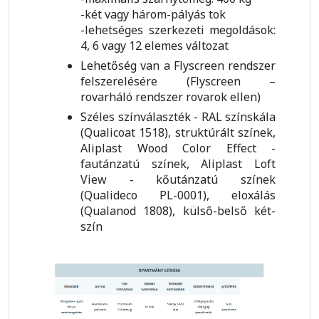
-két vagy három-pályás tok
-lehetséges szerkezeti megoldások:
4, 6 vagy 12 elemes változat
Lehetőség van a Flyscreen rendszer
felszerelésére (Flyscreen –
rovarháló rendszer rovarok ellen)
Széles színválaszték - RAL színskála
(Qualicoat 1518), struktúrált színek,
Aliplast Wood Color Effect -
fautánzatú színek, Aliplast Loft
View - kőutánzatú színek
(Qualideco PL-0001), eloxálás
(Qualanod 1808), külső-belső két-
szín