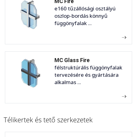
MC Fire
e160 tűzállósági osztályú
oszlop-bordás könnyű
függönyfalak ...
MC Glass Fire
félstruktúrális függönyfalak
tervezésére és gyártására
alkalmas ...
Télikertek és tető szerkezetek