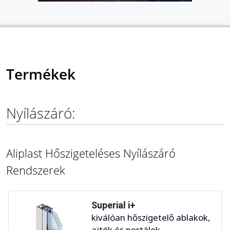
Termékek
Nyílászáró:
Aliplast Hőszigeteléses Nyílászáró
Rendszerek
Superial i+
kiválóan hőszigetelő ablakok,
ajtók és portálok ...