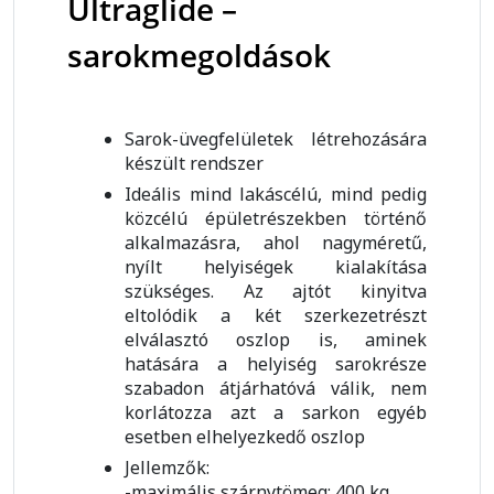
Ultraglide –
sarokmegoldások
Sarok-üvegfelületek létrehozására
készült rendszer
Ideális mind lakáscélú, mind pedig
közcélú épületrészekben történő
alkalmazásra, ahol nagyméretű,
nyílt helyiségek kialakítása
szükséges. Az ajtót kinyitva
eltolódik a két szerkezetrészt
elválasztó oszlop is, aminek
hatására a helyiség sarokrésze
szabadon átjárhatóvá válik, nem
korlátozza azt a sarkon egyéb
esetben elhelyezkedő oszlop
Jellemzők:
-maximális szárnytömeg: 400 kg