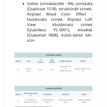
Széles színválaszték - RAL színskála
(Qualicoat 1518), struktúrált színek,
Aliplast Wood Color Effect -
fautánzatú színek, Aliplast Loft
View - kőutánzatú színek
(Qualideco PL-0001), eloxálás
(Qualanod 1808), külső-belső két-
szín