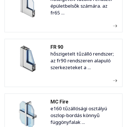
épületbelsők számára. az
fr65 ...
FR 90
hőszigetelt tűzálló rendszer;
az fr90 rendszeren alapuló
szerkezeteket a ...
MC Fire
e160 tűzállósági osztályú
oszlop-bordás könnyű
függönyfalak ...