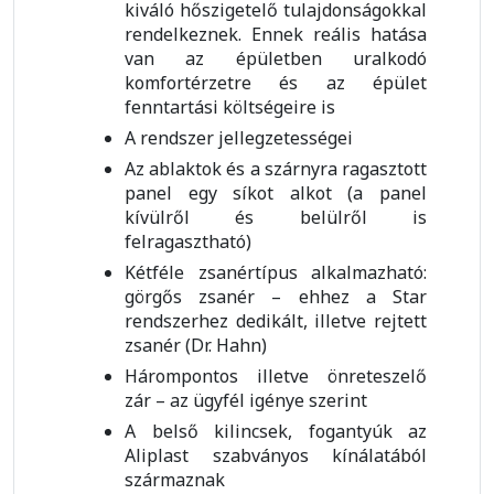
kiváló hőszigetelő tulajdonságokkal
rendelkeznek. Ennek reális hatása
van az épületben uralkodó
komfortérzetre és az épület
fenntartási költségeire is
A rendszer jellegzetességei
Az ablaktok és a szárnyra ragasztott
panel egy síkot alkot (a panel
kívülről és belülről is
felragasztható)
Kétféle zsanértípus alkalmazható:
görgős zsanér – ehhez a Star
rendszerhez dedikált, illetve rejtett
zsanér (Dr. Hahn)
Hárompontos illetve önreteszelő
zár – az ügyfél igénye szerint
A belső kilincsek, fogantyúk az
Aliplast szabványos kínálatából
származnak