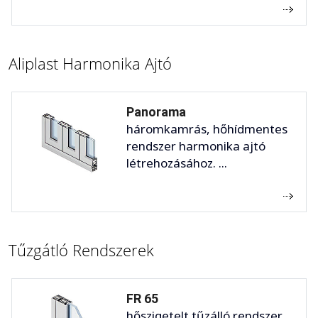
Aliplast Harmonika Ajtó
Panorama
háromkamrás, hőhídmentes
rendszer harmonika ajtó
létrehozásához. ...
Tűzgátló Rendszerek
FR 65
hőszigetelt tűzálló rendszer