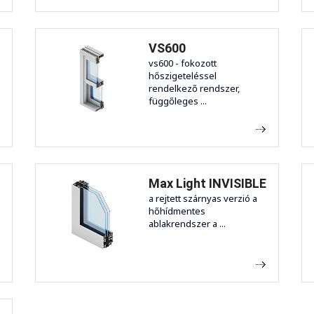
VS600
vs600 - fokozott
hőszigeteléssel
rendelkező rendszer,
függőleges ...
Max Light INVISIBLE
a rejtett szárnyas verzió a
hőhídmentes
ablakrendszer a ...