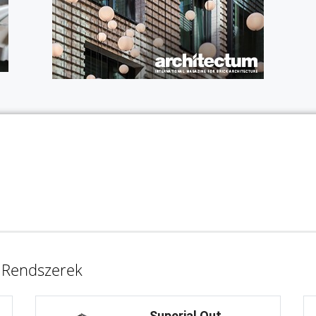
ó Rendszerek
Superial Out