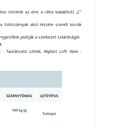
or történik az erre a célra kialakított „C”
 a tolószárnyak alsó részére szerelt kocsik
yprofilok javítják a szerkezet szilárdságát
k
t - fautánzatú színek, Aliplast Loft View -