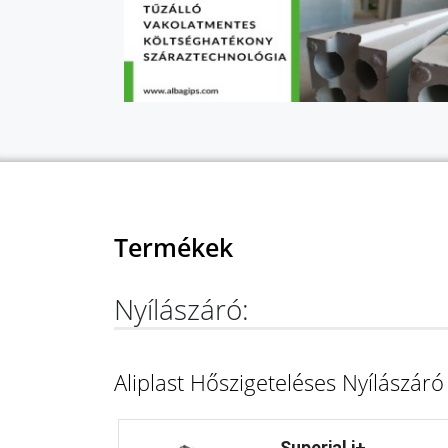
Termékek
Nyílászáró:
Aliplast Hőszigeteléses Nyílászár
Superial i+