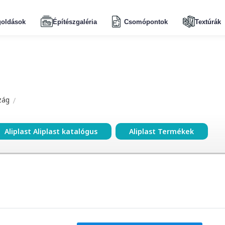
oldások
Építészgaléria
Csomópontok
Textúrák
zág
Aliplast Aliplast katalógus
Aliplast Termékek