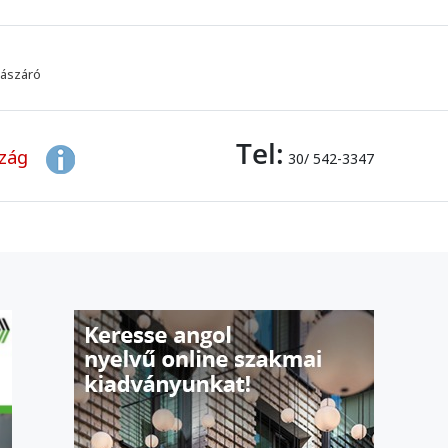
lászáró
Tel:
szág
30/ 542-3347