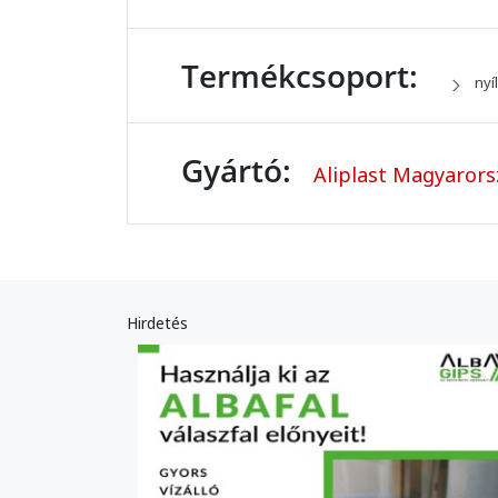
Termékcsoport:
nyí
Gyártó:
Aliplast Magyaror
Hirdetés