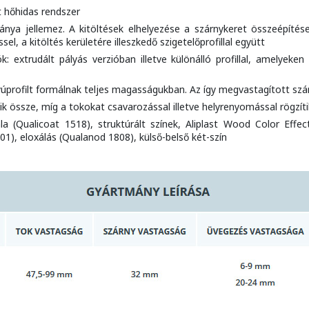
t hőhidas rendszer
ánya jellemez. A kitöltések elhelyezése a szárnykeret összeépítések
, a kitöltés kerületére illeszkedő szigetelőprofillal együtt
: extrudált pályás verzióban illetve különálló profillal, amelyeken
úprofilt formálnak teljes magasságukban. Az így megvastagított szárn
k össze, míg a tokokat csavarozással illetve helyrenyomással rögzíti
la (Qualicoat 1518), struktúrált színek, Aliplast Wood Color Effec
1), eloxálás (Qualanod 1808), külső-belső két-szín