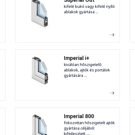
kifelé bukó vagy kifelé nyíló
ablakok gyártása ...
Imperial i+
k
kiválóan hőszigetelő
ablakok, ajtók és portálok
gyártására ...
Imperial 800
ó
fokozottan hőszigetelt ajtók
gyártása céljából
kifejlesztett, ...