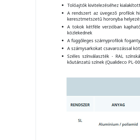
Tolóajtók kivitelezéséhez kialakítot
A rendszert az üvegező profilok hi
keresztmetszetű horonyba helyezéssel
A tokok kétféle verzióban kaphatók
közlekednek
A függőleges szárnyprofilok foganty
A szárnysarkokat csavarozással köti
Széles színválaszték - RAL színská
kőutánzatú színek (Qualideco PL-000