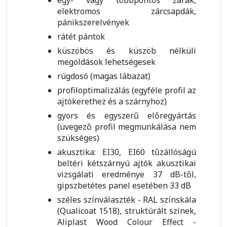
elektromos zárcsapdák,
pánikszerelvények
rátét pántok
küszöbös és küszöb nélküli
megoldások lehetségesek
rúgdosó (magas lábazat)
profiloptimalizálás (egyféle profil az
ajtókerethez és a szárnyhoz)
gyors és egyszerű előregyártás
(üvegező profil megmunkálása nem
szükséges)
akusztika: EI30, EI60 tűzállóságú
beltéri kétszárnyú ajtók akusztikai
vizsgálati eredménye 37 dB-től,
gipszbetétes panel esetében 33 dB
széles színválaszték - RAL színskála
(Qualicoat 1518), struktúrált színek,
Aliplast Wood Colour Effect -