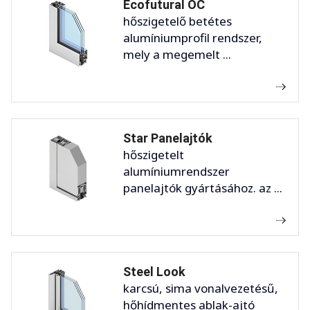
Ecofutural OC
hőszigetelő betétes
alumíniumprofil rendszer,
mely a megemelt ...
Star Panelajtók
hőszigetelt
alumíniumrendszer
panelajtók gyártásához. az ...
Steel Look
karcsú, sima vonalvezetésű,
hőhídmentes ablak-ajtó