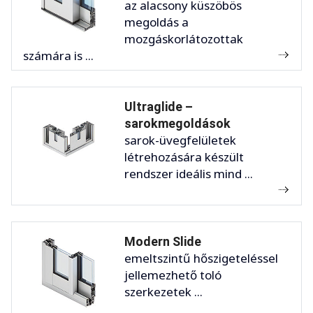
az alacsony küszöbös
megoldás a
mozgáskorlátozottak
számára is ...
Ultraglide –
sarokmegoldások
sarok-üvegfelületek
létrehozására készült
rendszer ideális mind ...
Modern Slide
emeltszintű hőszigeteléssel
jellemezhető toló
szerkezetek ...