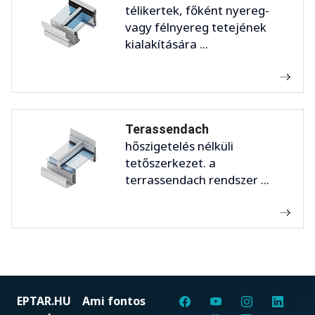
télikertek, főként nyereg-
vagy félnyereg tetejének
kialakítására ...
Terassendach
hőszigetelés nélküli
tetőszerkezet. a
terrassendach rendszer ...
EPTAR.HU
Ami fontos