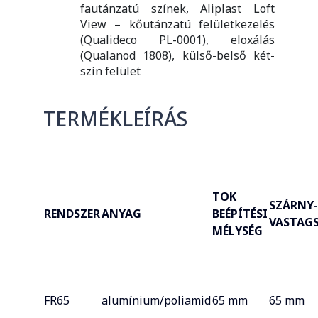
fautánzatú színek, Aliplast Loft
View – kőutánzatú felületkezelés
(Qualideco PL-0001), eloxálás
(Qualanod 1808), külső-belső két-
szín felület
TERMÉKLEÍRÁS
TOK
SZÁRNY-
RENDSZER
ANYAG
BEÉPÍTÉSI
VASTAG
MÉLYSÉG
FR65
alumínium/poliamid
65 mm
65 mm