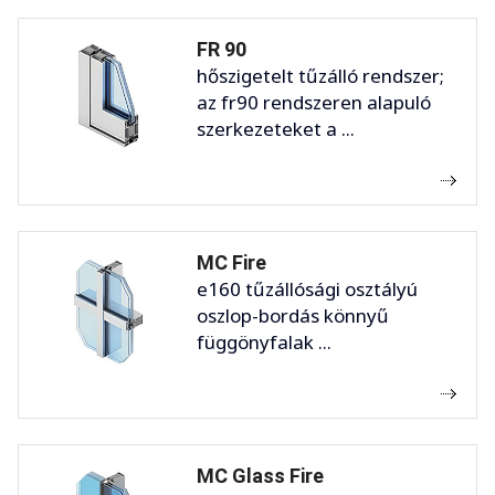
FR 90
hőszigetelt tűzálló rendszer;
az fr90 rendszeren alapuló
szerkezeteket a ...
MC Fire
e160 tűzállósági osztályú
oszlop-bordás könnyű
függönyfalak ...
MC Glass Fire