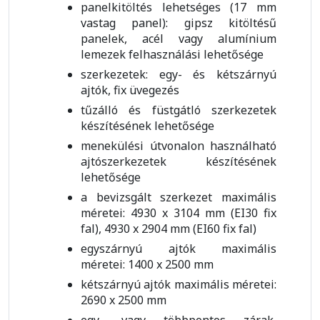
panelkitöltés lehetséges (17 mm
vastag panel): gipsz kitöltésű
panelek, acél vagy alumínium
lemezek felhasználási lehetősége
szerkezetek: egy- és kétszárnyú
ajtók, fix üvegezés
tűzálló és füstgátló szerkezetek
készítésének lehetősége
menekülési útvonalon használható
ajtószerkezetek készítésének
lehetősége
a bevizsgált szerkezet maximális
méretei: 4930 x 3104 mm (EI30 fix
fal), 4930 x 2904 mm (EI60 fix fal)
egyszárnyú ajtók maximális
méretei: 1400 x 2500 mm
kétszárnyú ajtók maximális méretei:
2690 x 2500 mm
egy- vagy többpontos zárak,