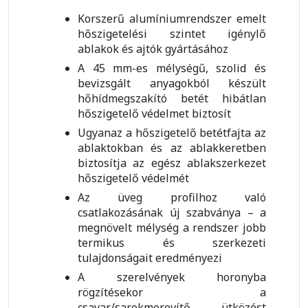
Korszerű alumíniumrendszer emelt
hőszigetelési szintet igénylő
ablakok és ajtók gyártásához
A 45 mm-es mélységű, szolid és
bevizsgált anyagokból készült
hőhídmegszakító betét hibátlan
hőszigetelő védelmet biztosít
Ugyanaz a hőszigetelő betétfajta az
ablaktokban és az ablakkeretben
biztosítja az egész ablakszerkezet
hőszigetelő védelmét
Az üveg profilhoz való
csatlakozásának új szabványa – a
megnövelt mélység a rendszer jobb
termikus és szerkezeti
tulajdonságait eredményezi
A szerelvények horonyba
rögzítésekor a
csavar/sarokmerevítő ütközést