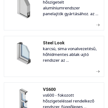
hőszigetelt
alumíniumrendszer
panelajtók gyártásához. az ...
Steel Look
karcsú, sima vonalvezetésű,
hőhídmentes ablak-ajtó
rendszer az ...
VS600
vs600 - fokozott
hőszigeteléssel rendelkező
rendszer, függőleges ...