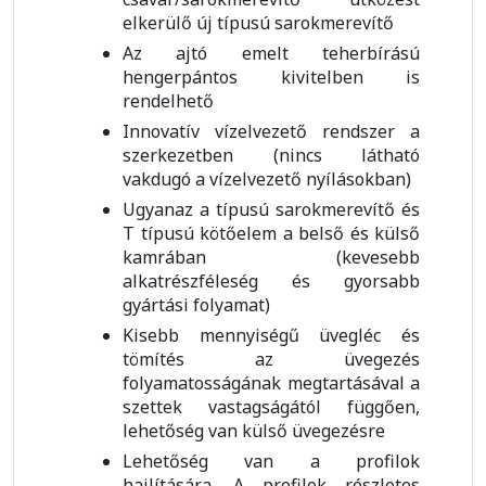
elkerülő új típusú sarokmerevítő
Az ajtó emelt teherbírású
hengerpántos kivitelben is
rendelhető
Innovatív vízelvezető rendszer a
szerkezetben (nincs látható
vakdugó a vízelvezető nyílásokban)
Ugyanaz a típusú sarokmerevítő és
T típusú kötőelem a belső és külső
kamrában (kevesebb
alkatrészféleség és gyorsabb
gyártási folyamat)
Kisebb mennyiségű üvegléc és
tömítés az üvegezés
folyamatosságának megtartásával a
szettek vastagságától függően,
lehetőség van külső üvegezésre
Lehetőség van a profilok
hajlítására. A profilok részletes