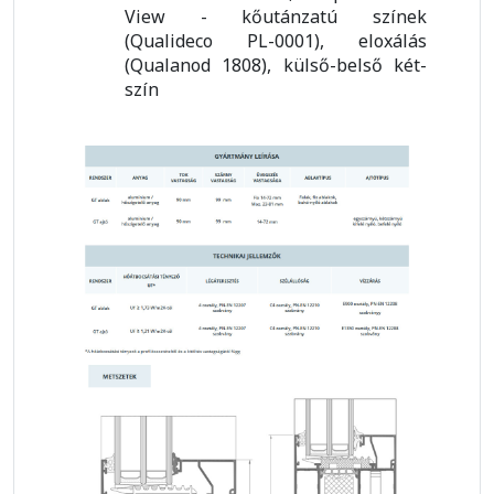
View - kőutánzatú színek
(Qualideco PL-0001), eloxálás
(Qualanod 1808), külső-belső két-
szín