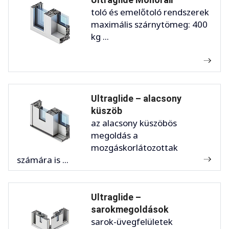
toló és emelőtoló rendszerek
maximális szárnytömeg: 400
kg ...
Ultraglide – alacsony
küszöb
az alacsony küszöbös
megoldás a
mozgáskorlátozottak
számára is ...
Ultraglide –
sarokmegoldások
sarok-üvegfelületek