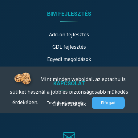
BIM FEJLESZTÉS
Add-on fejlesztés
GDL fejlesztés
Egyedi megoldások
Mint minden weboldal, az eptar.hu is
KAPCSOLAT
sütiket használ a jobb és biztonságosabb működés
érdekében.
További információk
Elfogad
Elérhetőségek