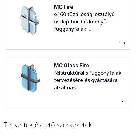
MC Fire
e160 tűzállósági osztályú
oszlop-bordás könnyű
függönyfalak ...
MC Glass Fire
félstruktúrális függönyfalak
tervezésére és gyártására
alkalmas ...
Télikertek és tető szerkezetek