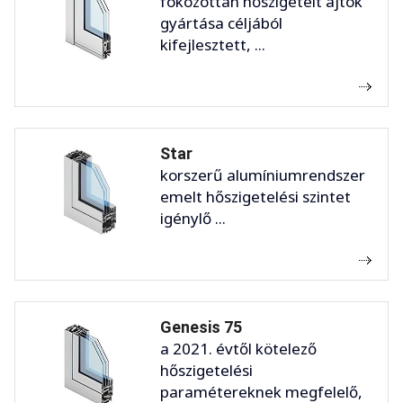
fokozottan hőszigetelt ajtók
gyártása céljából
kifejlesztett, ...
Star
korszerű alumíniumrendszer
emelt hőszigetelési szintet
igénylő ...
Genesis 75
a 2021. évtől kötelező
hőszigetelési
paramétereknek megfelelő,