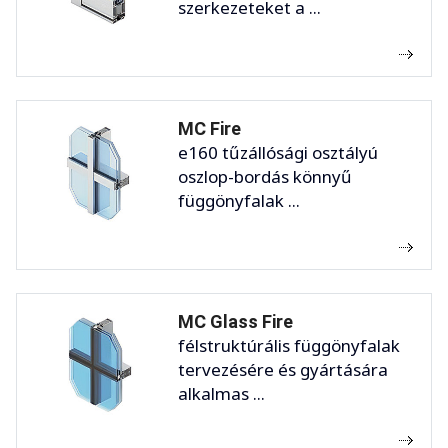
szerkezeteket a ...
MC Fire
e160 tűzállósági osztályú
oszlop-bordás könnyű
függönyfalak ...
MC Glass Fire
félstruktúrális függönyfalak
tervezésére és gyártására
alkalmas ...