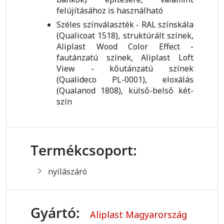
felújításához is használható
Széles színválaszték - RAL színskála
(Qualicoat 1518), struktúrált színek,
Aliplast Wood Color Effect -
fautánzatú színek, Aliplast Loft
View - kőutánzatú színek
(Qualideco PL-0001), eloxálás
(Qualanod 1808), külső-belső két-
szín
Termékcsoport:
nyílászáró
Gyártó:
Aliplast Magyarország