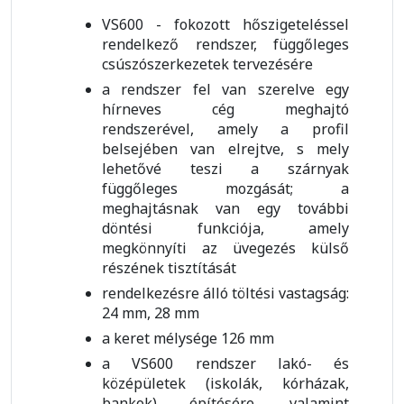
VS600 - fokozott hőszigeteléssel
rendelkező rendszer, függőleges
csúszószerkezetek tervezésére
a rendszer fel van szerelve egy
hírneves cég meghajtó
rendszerével, amely a profil
belsejében van elrejtve, s mely
lehetővé teszi a szárnyak
függőleges mozgását; a
meghajtásnak van egy további
döntési funkciója, amely
megkönnyíti az üvegezés külső
részének tisztítását
rendelkezésre álló töltési vastagság:
24 mm, 28 mm
a keret mélysége 126 mm
a VS600 rendszer lakó- és
középületek (iskolák, kórházak,
bankok) építésére, valamint