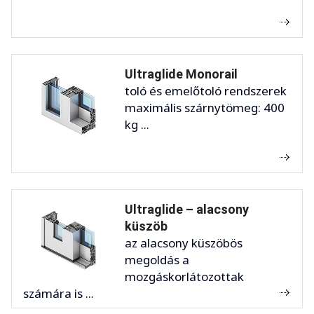
Ultraglide Monorail
toló és emelőtoló rendszerek
maximális szárnytömeg: 400
kg ...
Ultraglide – alacsony
küszöb
az alacsony küszöbös
megoldás a
mozgáskorlátozottak
számára is ...