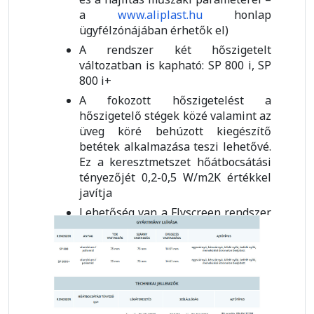
a
www.aliplast.hu
honlap
ügyfélzónájában érhetők el)
A rendszer két hőszigetelt
változatban is kapható: SP 800 i, SP
800 i+
A fokozott hőszigetelést a
hőszigetelő stégek közé valamint az
üveg köré behúzott kiegészítő
betétek alkalmazása teszi lehetővé.
Ez a keresztmetszet hőátbocsátási
tényezőjét 0,2-0,5 W/m2K értékkel
javítja
Lehetőség van a Flyscreen rendszer
felszerelésére (Flyscreen –
rovarháló rendszer rovarok ellen)
Széles színválaszték - RAL színskála
(Qualicoat 1518), struktúrált színek,
Aliplast Wood Color Effect -
fautánzatú színek, Aliplast Loft