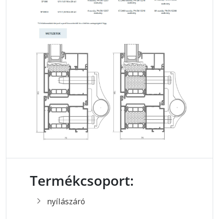
View - kőutánzatú színek
(Qualideco PL-0001), eloxálás
(Qualanod 1808), külső-belső két-
szín
Termékcsoport:
nyílászáró