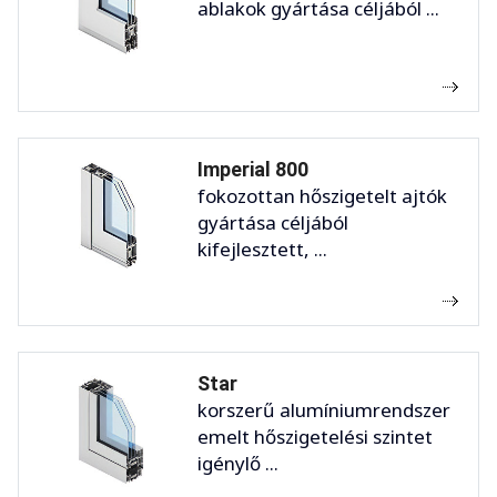
ablakok gyártása céljából ...
Imperial 800
fokozottan hőszigetelt ajtók
gyártása céljából
kifejlesztett, ...
Star
korszerű alumíniumrendszer
emelt hőszigetelési szintet
igénylő ...