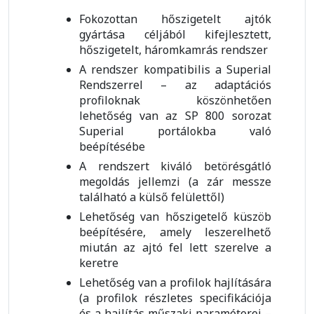
Fokozottan hőszigetelt ajtók
gyártása céljából kifejlesztett,
hőszigetelt, háromkamrás rendszer
A rendszer kompatibilis a Superial
Rendszerrel – az adaptációs
profiloknak köszönhetően
lehetőség van az SP 800 sorozat
Superial portálokba való
beépítésébe
A rendszert kiváló betörésgátló
megoldás jellemzi (a zár messze
található a külső felülettől)
Lehetőség van hőszigetelő küszöb
beépítésére, amely leszerelhető
miután az ajtó fel lett szerelve a
keretre
Lehetőség van a profilok hajlítására
(a profilok részletes specifikációja
és a hajlítás műszaki paraméterei –