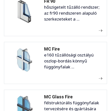
FR 90
hőszigetelt tűzálló rendszer;
az fr90 rendszeren alapuló
szerkezeteket a ...
MC Fire
e160 tűzállósági osztályú
oszlop-bordás könnyű
függönyfalak ...
MC Glass Fire
félstruktúrális függönyfalak
tervezésére és gyártására