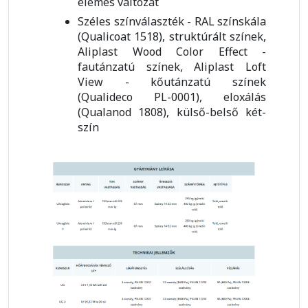
elemes változat
Széles színválaszték - RAL színskála
(Qualicoat 1518), struktúrált színek,
Aliplast Wood Color Effect -
fautánzatú színek, Aliplast Loft
View - kőutánzatú színek
(Qualideco PL-0001), eloxálás
(Qualanod 1808), külső-belső két-
szín