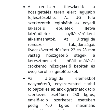
A rendszer illeszkedik a
hőszigetelés terén elért legújabb
fejlesztésekhez. Az UG toló
szerkezetek leginkább az egyedi
lakáscélú épületek illetve
középületek nyílászáróiként
alkalmazhatók. Az Ultraglide
rendszer tulajdonságai:
üvegszövettel dúsított 22 és 28 mm
vastag hőszigetelő stégek a
keresztmetszet hőátbocsátását
csökkentő hőszigetelő betétek és
üveg körüli szigetelőcsíkok
Az Ultraglide elemekből
nagyméretű, egyszersmind stabil
tolóajtók és ablakok gyárthatók toló
szerkezet esetében 250 kg-os,
emelő-toló szerkezet esetében
pedig 400 kg-os maximális