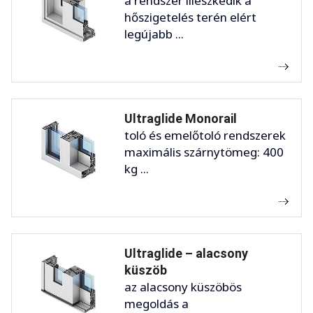
a rendszer illeszkedik a
hőszigetelés terén elért
legújabb ...
Ultraglide Monorail
toló és emelőtoló rendszerek
maximális szárnytömeg: 400
kg ...
Ultraglide – alacsony
küszöb
az alacsony küszöbös
megoldás a