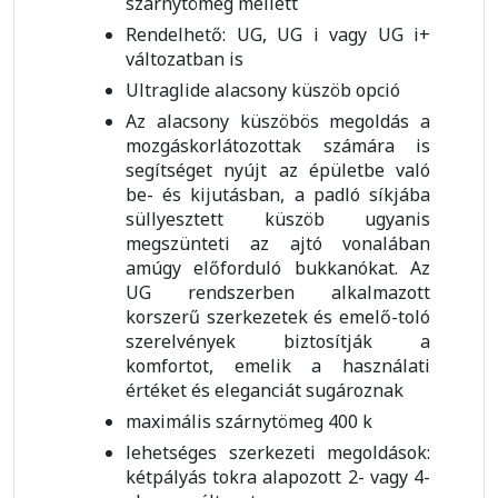
szárnytömeg mellett
Rendelhető: UG, UG i vagy UG i+
változatban is
Ultraglide alacsony küszöb opció
Az alacsony küszöbös megoldás a
mozgáskorlátozottak számára is
segítséget nyújt az épületbe való
be- és kijutásban, a padló síkjába
süllyesztett küszöb ugyanis
megszünteti az ajtó vonalában
amúgy előforduló bukkanókat. Az
UG rendszerben alkalmazott
korszerű szerkezetek és emelő-toló
szerelvények biztosítják a
komfortot, emelik a használati
értéket és eleganciát sugároznak
maximális szárnytömeg 400 k
lehetséges szerkezeti megoldások:
kétpályás tokra alapozott 2- vagy 4-