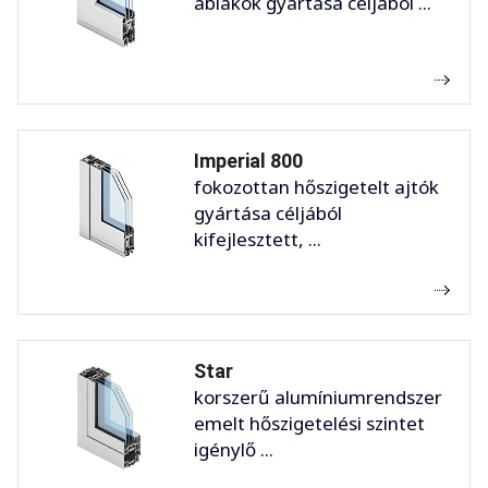
ablakok gyártása céljából ...
Imperial 800
fokozottan hőszigetelt ajtók
gyártása céljából
kifejlesztett, ...
Star
korszerű alumíniumrendszer
emelt hőszigetelési szintet
igénylő ...