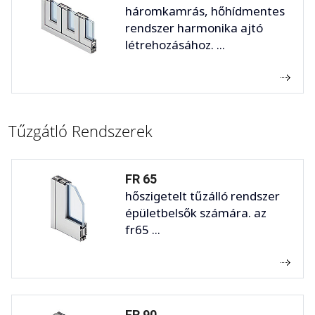
háromkamrás, hőhídmentes
rendszer harmonika ajtó
létrehozásához. ...
Tűzgátló Rendszerek
FR 65
hőszigetelt tűzálló rendszer
épületbelsők számára. az
fr65 ...
FR 90