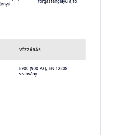
forgástengelyű ajtó
zárnyú
VÍZZÁRÁS
E900 (900 Pa), EN 12208
szabvány