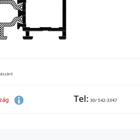
lászáró
Tel:
szág
30/ 542-3347