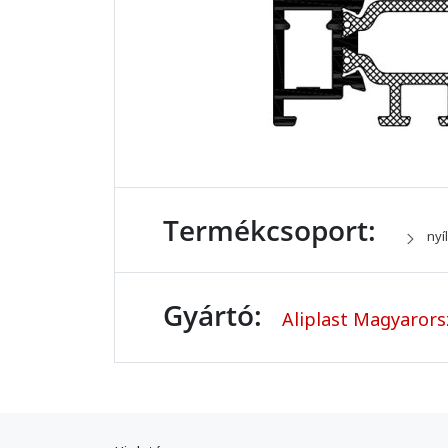
Termékcsoport:
nyí
Gyártó:
Aliplast Magyaror