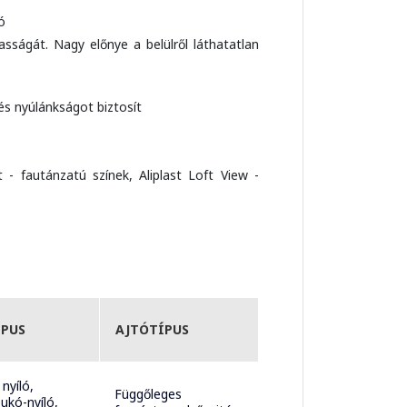
ó
asságát. Nagy előnye a belülről láthatatlan
s nyúlánkságot biztosít
t - fautánzatú színek, Aliplast Loft View -
ÍPUS
AJTÓTÍPUS
 nyíló,
Függőleges
nyíló,