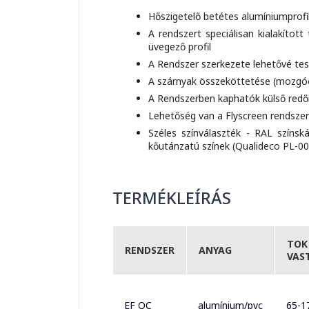
Hőszigetelő betétes alumíniumprofi
A rendszert speciálisan kialakítot
üvegező profil
A Rendszer szerkezete lehetővé te
A szárnyak összeköttetése (mozgóo
A Rendszerben kaphatók külső redőny
Lehetőség van a Flyscreen rendszer 
Széles színválaszték - RAL színská
kőutánzatú színek (Qualideco PL-000
TERMÉKLEÍRÁS
TOK
RENDSZER
ANYAG
VAS
EF OC
alumínium/pvc
65-