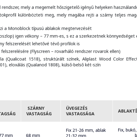
l rendszer, mely a megemelt hőszigetelő igényű helyeken használand
t tokprofil különbözteti meg, mely magába rejti a szárny teljes mag
szi a Monoblock típusú ablakok megtervezését
szlop) igen vékony – 77 mm-es, s ez a szerkezetnek könnyedséget é
 felszerelését lehetővé tévő profilok is
felszerelésére (Flyscreen – rovarháló rendszer rovarok ellen)
la (Qualicoat 1518), struktúrált színek, Aliplast Wood Color Effec
1), eloxálás (Qualanod 1808), külső-belső két-szín
SZÁRNY
ÜVEGEZÉS
ABLAKT
TAGSÁG
VASTAGSÁG
VASTAGSÁGA
Fix, bukó,
Fix 21-26 mm, ablak
177 mm
68 mm
bukó-
21-32 mm