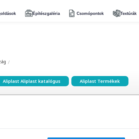
oldások
Építészgaléria
Csomópontok
Textúrák
zág
Aliplast Aliplast katalógus
Aliplast Termékek