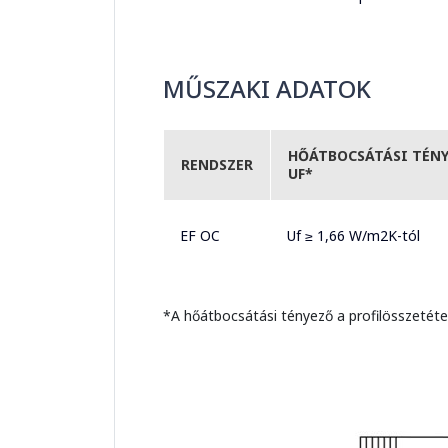
MŰSZAKI ADATOK
HŐÁTBOCSÁTÁSI TÉN
RENDSZER
UF*
EF OC
Uf ≥ 1,66 W/m2K-tól
*A hőátbocsátási tényező a profilösszetétel