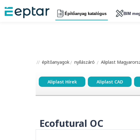
Építőanyag katalógus
BIM meg
építőanyagok
nyílászáró
Aliplast Magyarors
Aliplast Hírek
Aliplast CAD
Ecofutural OC