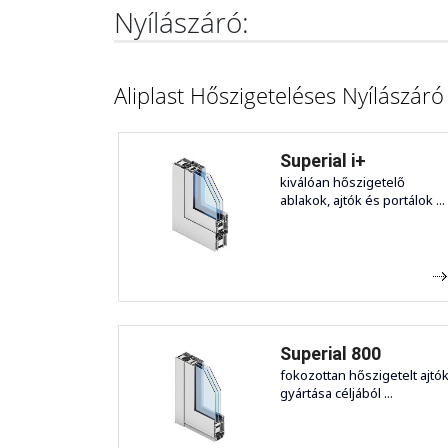
Nyílászáró:
Aliplast Hőszigeteléses Nyílászár
Superial i+
kiválóan hőszigetelő
ablakok, ajtók és portálok ...
Superial 800
fokozottan hőszigetelt ajtó
gyártása céljából ...