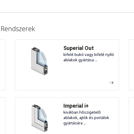
ó Rendszerek
Superial Out
kifelé bukó vagy kifelé nyíló
ablakok gyártása ...
Imperial i+
k
kiválóan hőszigetelő
ablakok, ajtók és portálok
gyártására ...