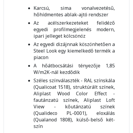
Karcsú, sima vonalvezetésű,
hőhídmentes ablak-ajtó rendszer
Az acélszerkezeteket felidéző
egyedi profilmegjelenés modern,
ipari jelleget kölcsönöz
Az egyedi dizájnnak köszönhetően a
Steel Look egy kiemelkedő termék a
piacon
A hőátbocsátási tényezője 1,85
W/m2K-nál kezdődik
Széles színválaszték - RAL színskála
(Qualicoat 1518), struktúrált színek,
Aliplast Wood Color Effect -
fautánzatú színek, Aliplast Loft
View - kőutánzatú színek
(Qualideco PL-0001), eloxálás
(Qualanod 1808), külső-belső két-
szín