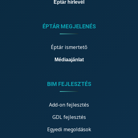
Éptár hírlevél
ÉPTÁR MEGJELENÉS
Éptár ismertető
Médiaajánlat
BIM FEJLESZTÉS
Add-on fejlesztés
GDL fejlesztés
Egyedi megoldások