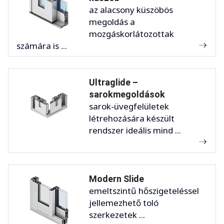
az alacsony küszöbös
megoldás a
mozgáskorlátozottak
számára is ...
Ultraglide –
sarokmegoldások
sarok-üvegfelületek
létrehozására készült
rendszer ideális mind ...
Modern Slide
emeltszintű hőszigeteléssel
jellemezhető toló
szerkezetek ...