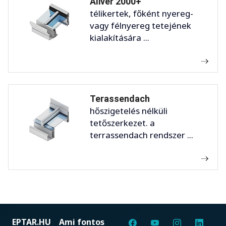
Aliver 2000+
télikertek, főként nyereg-
vagy félnyereg tetejének
kialakítására ...
Terassendach
hőszigetelés nélküli
tetőszerkezet. a
terrassendach rendszer ...
EPTAR.HU
Ami fontos