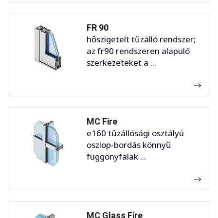
FR 90
hőszigetelt tűzálló rendszer;
az fr90 rendszeren alapuló
szerkezeteket a ...
MC Fire
e160 tűzállósági osztályú
oszlop-bordás könnyű
függönyfalak ...
MC Glass Fire