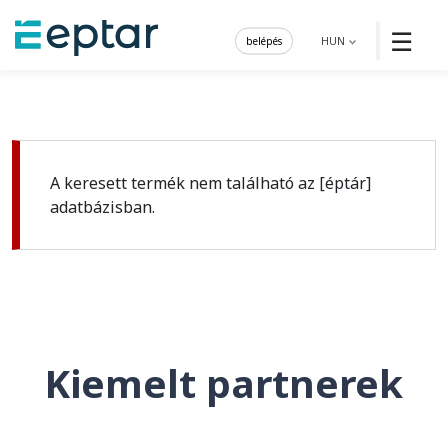
☰
belépés
HUN
A keresett termék nem található az [éptár]
adatbázisban.
Kiemelt partnerek