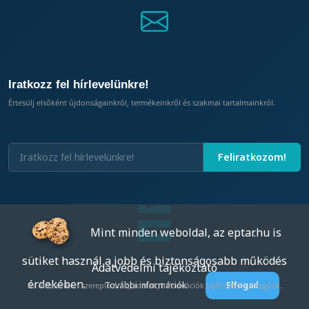
Iratkozz fel hírlevelünkre!
Értesülj elsőként újdonságainkról, termékeinkről és szakmai tartalmainkról.
Mint minden weboldal, az eptar.hu is
sütiket használ a jobb és biztonságosabb működés
Adatvédelmi tájékoztató
érdekében.
További információk
Elfogad
Az oldalunkon szereplő árak, adatok, információk tájékoztató jellegűek.