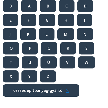
3
A
B
C
D
E
F
G
H
I
J
K
L
M
N
O
P
Q
R
S
T
U
Ü
V
W
X
Y
Z
összes építőanyag-gyártó