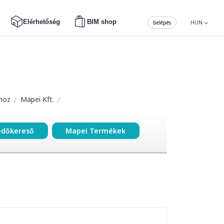
Elérhetőség
BIM shop
belépés
HUN
hoz
Mapei Kft.
edőkereső
Mapei Termékek