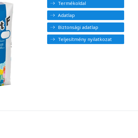
Termékoldal
Adatlap
Biztonsági adatlap
Teljesítmény nyilatkozat