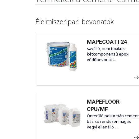
Élelmiszeripari bevonatok
MAPECOAT I 24
saválló, nem toxikus,
kétkomponensű epoxi
védőbevonat ...
MAPEFLOOR
CPU/MF
Önterülő poliuretán cement
bázisú rendszer magas
vegyi ellenálló ...