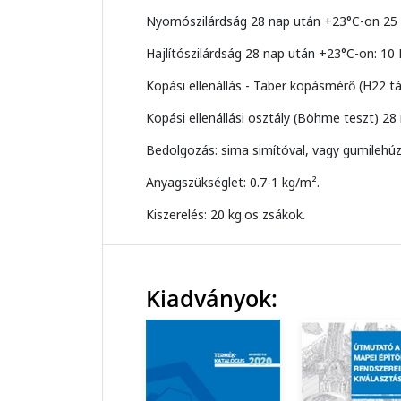
Nyomószilárdság 28 nap után +23°C-on 25
Hajlítószilárdság 28 nap után +23°C-on: 1
Kopási ellenállás - Taber kopásmérő (H22 tá
Kopási ellenállási osztály (Böhme teszt) 28 
Bedolgozás: sima simítóval, vagy gumilehúz
Anyagszükséglet: 0.7-1 kg/m².
Kiszerelés: 20 kg.os zsákok.
Kiadványok: