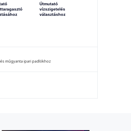
tató
Útmutató
ttaragasztó
vízszigetelés
ztásához
választáshoz
és műgyanta ipari padlókhoz