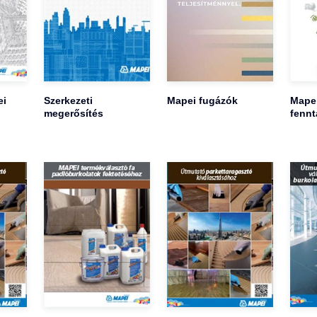
ei
Szerkezeti
Mapei fugázók
Mape
megerősítés
fennt