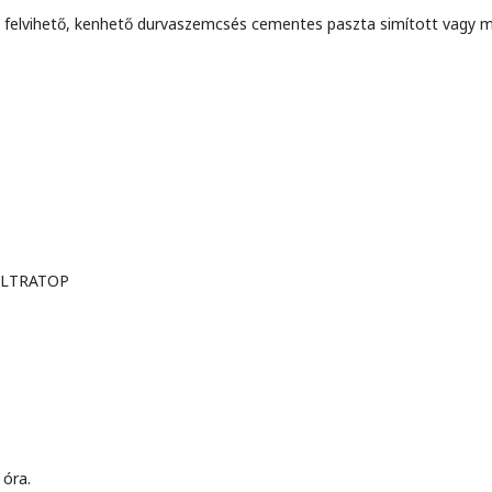
lvihető, kenhető durvaszemcsés cementes paszta simított vagy má
z ULTRATOP
 óra.