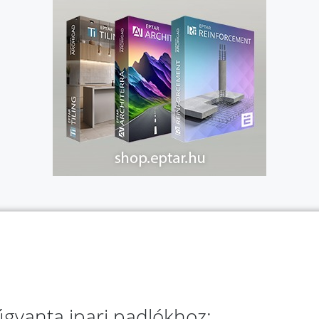
gyanta ipari padlókhoz: