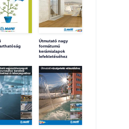
i
Útmutató nagy
arthatóság
formátumú
kerámialapok
lefektetéséhez