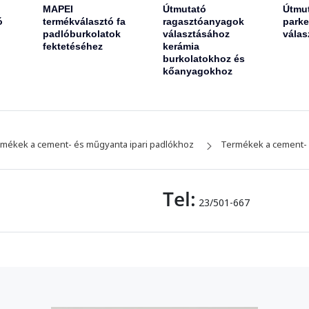
MAPEI
Útmutató
Útmu
ó
termékválasztó fa
ragasztóanyagok
parke
padlóburkolatok
választásához
válas
fektetéséhez
kerámia
burkolatokhoz és
kőanyagokhoz
mékek a cement- és műgyanta ipari padlókhoz
Termékek a cement- 
Tel:
23/501-667