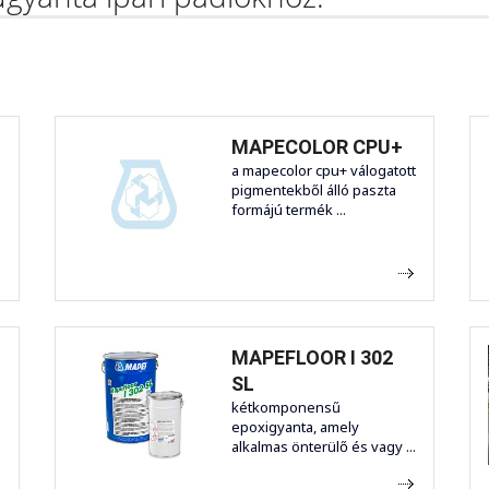
MAPECOLOR CPU+
a mapecolor cpu+ válogatott
pigmentekből álló paszta
formájú termék ...
MAPEFLOOR I 302
SL
kétkomponensű
epoxigyanta, amely
alkalmas önterülő és vagy ...