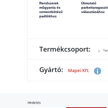
Rendszerek
Útmutató
műgyanta és
parkettaragaszt
cementkötésű
választásához
padlókhoz
Termékcsoport:
Ter
Gyártó:
Mapei Kft.
Hirdetés