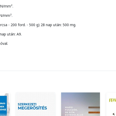
 N/mm².
0 N/mm².
rcsa - 200 ford. - 500 g) 28 nap után: 500 mg.
nap után: A9.
óval.