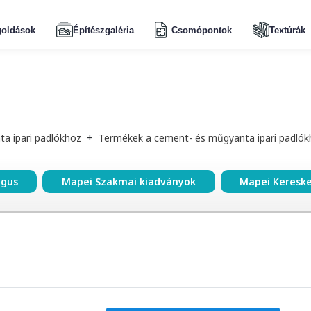
oldások
Építészgaléria
Csomópontok
Textúrák
a ipari padlókhoz
+
Termékek a cement- és műgyanta ipari padlók
ógus
Mapei Szakmai kiadványok
Mapei Keresk