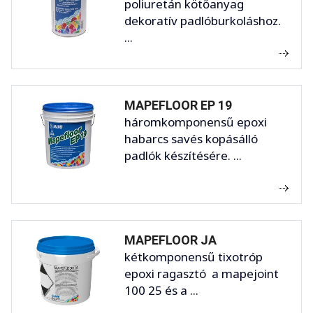
poliuretán kötőanyag
dekoratív padlóburkoláshoz.
...
MAPEFLOOR EP 19
háromkomponensű epoxi
habarcs savés kopásálló
padlók készítésére. ...
MAPEFLOOR JA
kétkomponensű tixotróp
epoxi ragasztó a mapejoint
100 25 és a ...