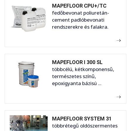
MAPEFLOOR CPU+/TC
fedőbevonat poliuretán-
cement padlóbevonati
rendszerekre és falakra.
MAPEFLOOR I 300 SL
többcélú, kétkomponensű,
természetes színű,
epoxigyanta bázisú ...
MAPEFLOOR SYSTEM 31
többrétegű oldószermentes