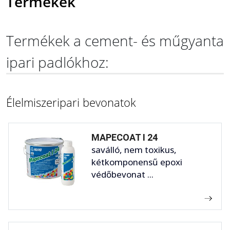
Termékek
Termékek a cement- és műgyanta
ipari padlókhoz:
Élelmiszeripari bevonatok
MAPECOAT I 24
saválló, nem toxikus,
kétkomponensű epoxi
védőbevonat ...