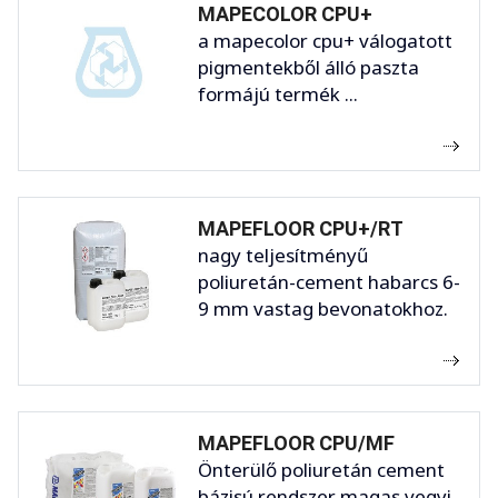
MAPECOLOR CPU+
a mapecolor cpu+ válogatott
pigmentekből álló paszta
formájú termék ...
MAPEFLOOR CPU+/RT
nagy teljesítményű
poliuretán-cement habarcs 6-
9 mm vastag bevonatokhoz.
MAPEFLOOR CPU/MF
Önterülő poliuretán cement
bázisú rendszer magas vegyi