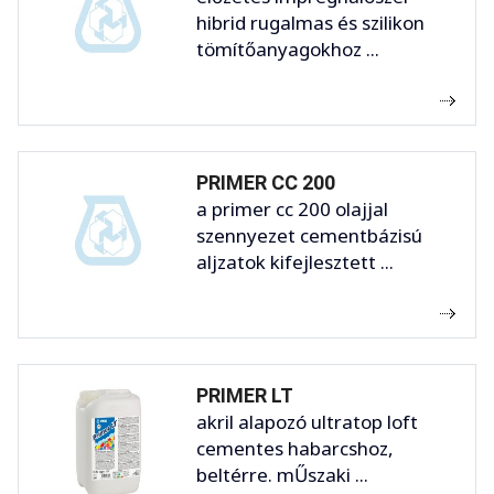
hibrid rugalmas és szilikon
tömítőanyagokhoz ...
PRIMER CC 200
a primer cc 200 olajjal
szennyezet cementbázisú
aljzatok kifejlesztett ...
PRIMER LT
akril alapozó ultratop loft
cementes habarcshoz,
beltérre. mŰszaki ...