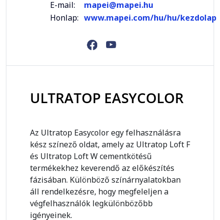
E-mail:
mapei@mapei.hu
Honlap:
www.mapei.com/hu/hu/kezdolap
ULTRATOP EASYCOLOR
Az Ultratop Easycolor egy felhasználásra
kész színező oldat, amely az Ultratop Loft F
és Ultratop Loft W cementkötésű
termékekhez keverendő az előkészítés
fázisában. Különböző színárnyalatokban
áll rendelkezésre, hogy megfeleljen a
végfelhasználók legkülönbözőbb
igényeinek.