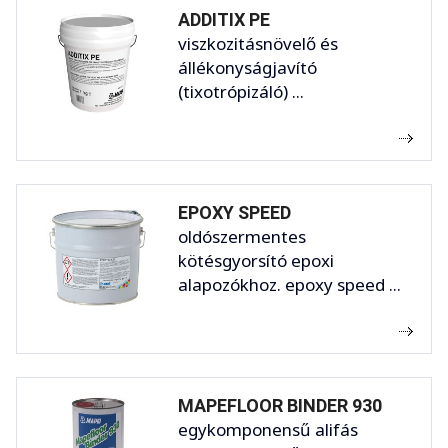
ADDITIX PE
viszkozitásnövelő és
állékonyságjavító
(tixotrópizáló) ...
EPOXY SPEED
oldószermentes
kötésgyorsító epoxi
alapozókhoz. epoxy speed ...
MAPEFLOOR BINDER 930
egykomponensű alifás