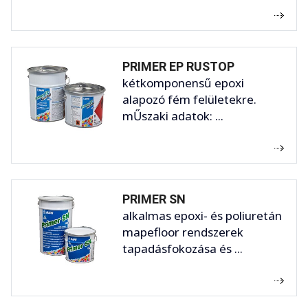
PRIMER EP RUSTOP
kétkomponensű epoxi
alapozó fém felületekre.
mŰszaki adatok: ...
PRIMER SN
alkalmas epoxi- és poliuretán
mapefloor rendszerek
tapadásfokozása és ...