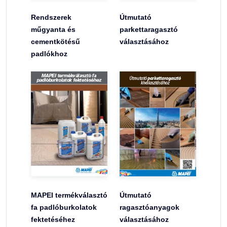
Rendszerek
Útmutató
műgyanta és
parkettaragasztó
cementkötésű
választásához
padlókhoz
MAPEI termékválasztó
Útmutató
fa padlóburkolatok
ragasztóanyagok
fektetéséhez
választásához