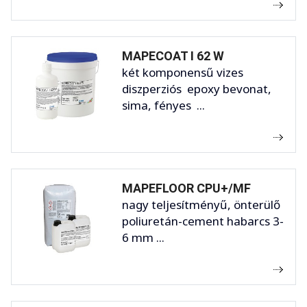
MAPECOAT I 62 W
két komponensű vizes
diszperziós epoxy bevonat,
sima, fényes ...
MAPEFLOOR CPU+/MF
nagy teljesítményű, önterülő
poliuretán-cement habarcs 3-
6 mm ...