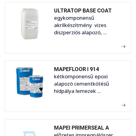
ULTRATOP BASE COAT
egykomponensű
akrilkészítmény vizes
diszperziós alapozó, ...
MAPEFLOOR I 914
kétkomponensű epoxi
alapozó cementkötésű
hídpálya lemezek ...
MAPEI PRIMERSEAL A
előzetes impregnálószer