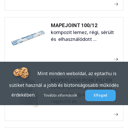
MAPEJOINT 100/12
kompozit lemez, régi, sérült
és elhasználódott ...
Mint minden weboldal, az eptar.hu is
MAPEFLOOR PORE FILLER
sütiket használ a jobb és biztonságosabb működés
kétkomponensű, rugalmas
poliuretán gyanta alapú
érdekében.
További információk
Elfogad
ragasztó és ...