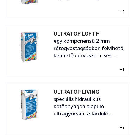
ULTRATOP LOFT F
egy komponensű 2 mm
rétegvastagságban felvihető,
kenhető durvaszemcsés ...
ULTRATOP LIVING
speciális hidraulikus
kötőanyagon alapuló
ultragyorsan szilárduló ...