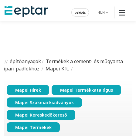
☰
belépés
HUN
építőanyagok
Termékek a cement- és műgyanta
ipari padlókhoz
Mapei Kft.
Mapei Hírek
Mapei Termékkatalógus
Mapei Szakmai kiadványok
Mapei Kereskedőkereső
Mapei Termékek