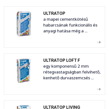
ULTRATOP
a mapei cementkötésű
habarcsának funkcionális és
anyagi hatása még a ...
ULTRATOP LOFT F
egy komponensű 2 mm
rétegvastagságban felvihető,
kenhető durvaszemcsés ...
ULTRATOP LIVING