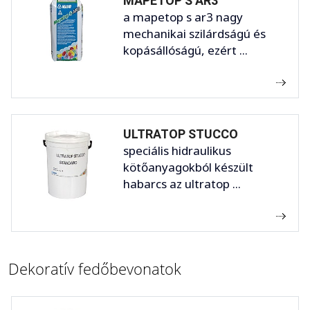
MAPETOP S AR3
a mapetop s ar3 nagy
mechanikai szilárdságú és
kopásállóságú, ezért ...
ULTRATOP STUCCO
speciális hidraulikus
kötőanyagokból készült
habarcs az ultratop ...
Dekoratív fedőbevonatok