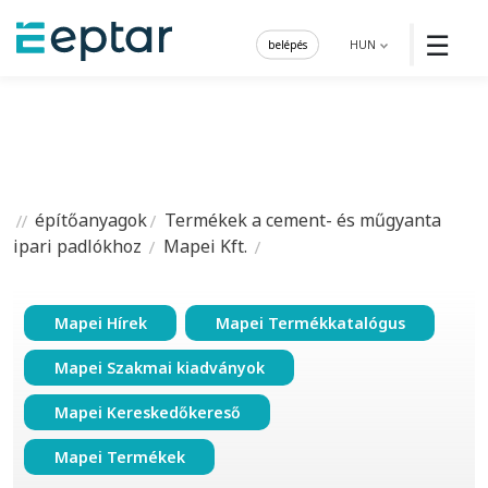
☰
belépés
HUN
építőanyagok
Termékek a cement- és műgyanta
ipari padlókhoz
Mapei Kft.
Mapei Hírek
Mapei Termékkatalógus
Mapei Szakmai kiadványok
Mapei Kereskedőkereső
Mapei Termékek