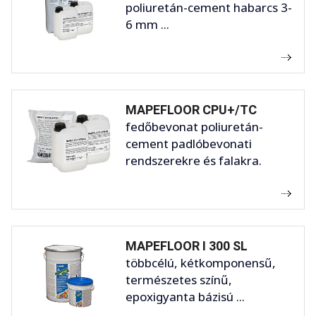
poliuretán-cement habarcs 3-
6 mm ...
MAPEFLOOR CPU+/TC
fedőbevonat poliuretán-
cement padlóbevonati
rendszerekre és falakra.
MAPEFLOOR I 300 SL
többcélú, kétkomponensű,
természetes színű,
epoxigyanta bázisú ...