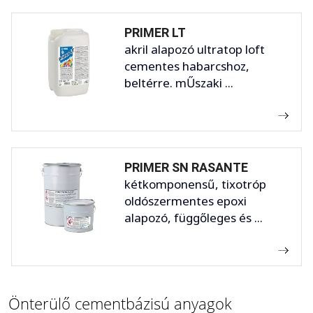
PRIMER LT
akril alapozó ultratop loft
cementes habarcshoz,
beltérre. mŰszaki ...
PRIMER SN RASANTE
kétkomponensű, tixotróp
oldószermentes epoxi
alapozó, függőleges és ...
Önterülő cementbázisú anyagok