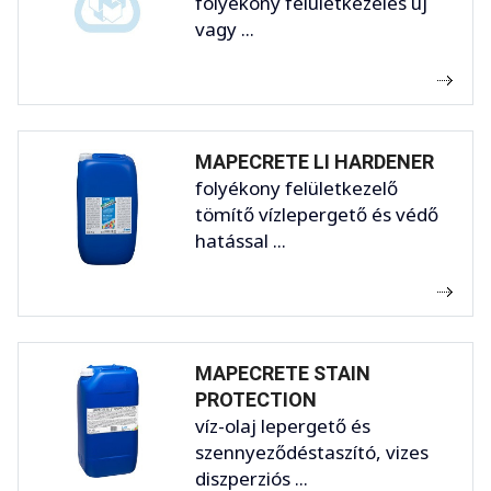
folyékony felületkezelés új
vagy ...
MAPECRETE LI HARDENER
folyékony felületkezelő
tömítő vízlepergető és védő
hatással ...
MAPECRETE STAIN
PROTECTION
víz-olaj lepergető és
szennyeződéstaszító, vizes
diszperziós ...