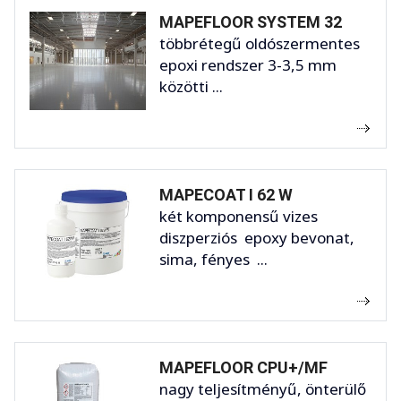
MAPEFLOOR SYSTEM 32
többrétegű oldószermentes
epoxi rendszer 3-3,5 mm
közötti ...
MAPECOAT I 62 W
két komponensű vizes
diszperziós epoxy bevonat,
sima, fényes ...
MAPEFLOOR CPU+/MF
nagy teljesítményű, önterülő