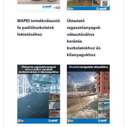
MAPEI termékválasztó
Útmutató
fa padlóburkolatok
ragasztóanyagok
fektetéséhez
választásához
kerámia
burkolatokhoz és
kőanyagokhoz