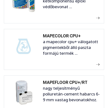
kétkomponensű epoxi
védőbevonat ...
MAPECOLOR CPU+
a mapecolor cpu+ válogatott
pigmentekből álló paszta
formájú termék ...
MAPEFLOOR CPU+/RT
nagy teljesítményű
poliuretán-cement habarcs 6-
9 mm vastag bevonatokhoz.