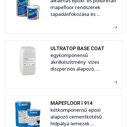
alkalmas epoxi- és poliuretán
mapefloor rendszerek
tapadásfokozása és ...
ULTRATOP BASE COAT
egykomponensű
akrilkészítmény vizes
diszperziós alapozó, ...
MAPEFLOOR I 914
kétkomponensű epoxi
alapozó cementkötésű
hídpálya lemezek ...