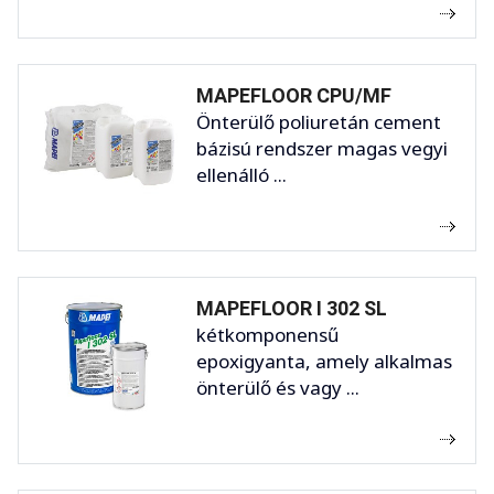
MAPEFLOOR CPU/MF
Önterülő poliuretán cement
bázisú rendszer magas vegyi
ellenálló ...
MAPEFLOOR I 302 SL
kétkomponensű
epoxigyanta, amely alkalmas
önterülő és vagy ...