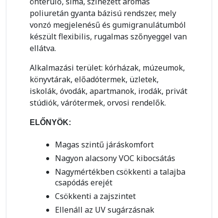
önterülő, sima, színezett aromás
poliuretán gyanta bázisú rendszer, mely
vonzó megjelenésű és gumigranulátumból
készült flexibilis, rugalmas szőnyeggel van
ellátva.
Alkalmazási terület: kórházak, múzeumok,
könyvtárak, előadótermek, üzletek,
iskolák, óvodák, apartmanok, irodák, privát
stúdiók, várótermek, orvosi rendelők.
ELŐNYÖK:
Magas szintű járáskomfort
Nagyon alacsony VOC kibocsátás
Nagymértékben csökkenti a talajba
csapódás erejét
Csökkenti a zajszintet
Ellenáll az UV sugárzásnak