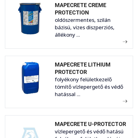
MAPECRETE CREME
PROTECTION
oldószermentes, szilán
bázisú, vizes diszperziós,
állékony ...
MAPECRETE LITHIUM
PROTECTOR
folyékony felületkezelő
tömítő vízlepergető és védő
hatással ...
MAPECRETE U-PROTECTOR
vízlepergető és védő hatású