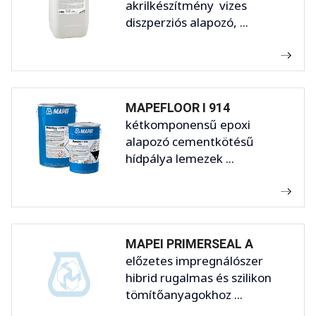
akrilkészítmény vizes
diszperziós alapozó, ...
MAPEFLOOR I 914
kétkomponensű epoxi
alapozó cementkötésű
hídpálya lemezek ...
MAPEI PRIMERSEAL A
előzetes impregnálószer
hibrid rugalmas és szilikon
tömítőanyagokhoz ...