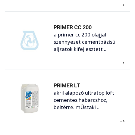
PRIMER CC 200
a primer cc 200 olajjal
szennyezet cementbázisú
aljzatok kifejlesztett ...
PRIMER LT
akril alapozó ultratop loft
cementes habarcshoz,
beltérre. mŰszaki ...