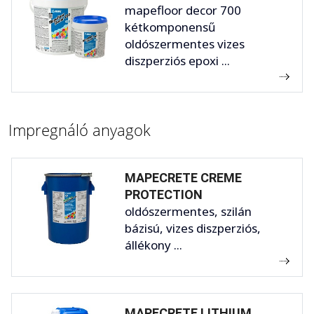
mapefloor decor 700
kétkomponensű
oldószermentes vizes
diszperziós epoxi ...
Impregnáló anyagok
MAPECRETE CREME
PROTECTION
oldószermentes, szilán
bázisú, vizes diszperziós,
állékony ...
MAPECRETE LITHIUM