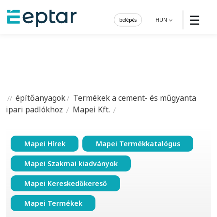
☰
belépés
HUN
építőanyagok
Termékek a cement- és műgyanta
ipari padlókhoz
Mapei Kft.
Mapei Hírek
Mapei Termékkatalógus
Mapei Szakmai kiadványok
Mapei Kereskedőkereső
Mapei Termékek