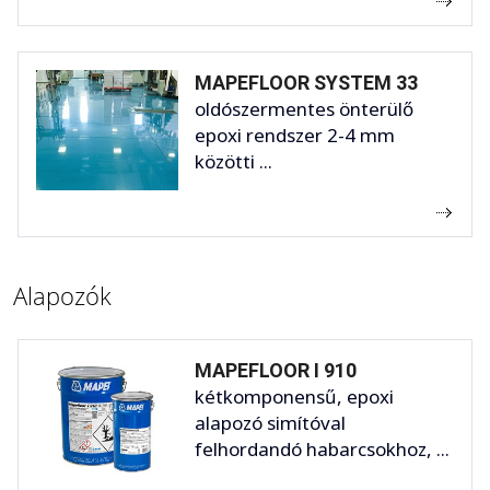
MAPEFLOOR SYSTEM 33
oldószermentes önterülő
epoxi rendszer 2-4 mm
közötti ...
Alapozók
MAPEFLOOR I 910
kétkomponensű, epoxi
alapozó simítóval
felhordandó habarcsokhoz, ...