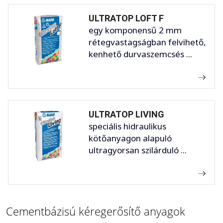
ULTRATOP LOFT F
egy komponensű 2 mm
rétegvastagságban felvihető,
kenhető durvaszemcsés ...
ULTRATOP LIVING
speciális hidraulikus
kötőanyagon alapuló
ultragyorsan szilárduló ...
Cementbázisú kéregerősítő anyagok