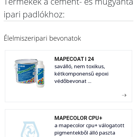
Termékek a cement- és műgyanta
ipari padlókhoz:
Élelmiszeripari bevonatok
MAPECOAT I 24
saválló, nem toxikus,
kétkomponensű epoxi
védőbevonat ...
MAPECOLOR CPU+
a mapecolor cpu+ válogatott
pigmentekből álló paszta