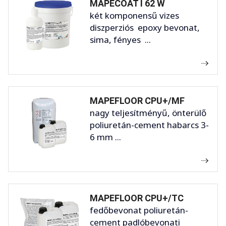
MAPECOAT I 62 W
két komponensű vizes
diszperziós epoxy bevonat,
sima, fényes ...
MAPEFLOOR CPU+/MF
nagy teljesítményű, önterülő
poliuretán-cement habarcs 3-
6 mm ...
MAPEFLOOR CPU+/TC
fedőbevonat poliuretán-
cement padlóbevonati