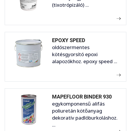
(tixotrópizáló) ...
EPOXY SPEED
oldószermentes
kötésgyorsító epoxi
alapozókhoz. epoxy speed ...
MAPEFLOOR BINDER 930
egykomponensű alifás
poliuretán kötőanyag
dekoratív padlóburkoláshoz.
...