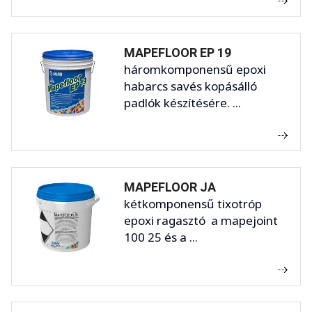
MAPEFLOOR EP 19
háromkomponensű epoxi
habarcs savés kopásálló
padlók készítésére. ...
MAPEFLOOR JA
kétkomponensű tixotróp
epoxi ragasztó a mapejoint
100 25 és a ...