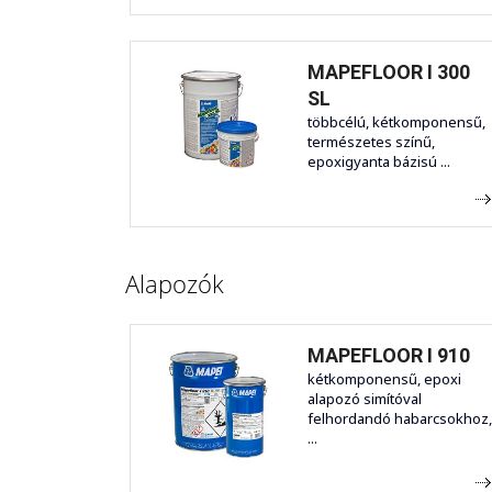
MAPEFLOOR I 300
SL
többcélú, kétkomponensű,
természetes színű,
epoxigyanta bázisú ...
Alapozók
MAPEFLOOR I 910
kétkomponensű, epoxi
alapozó simítóval
felhordandó habarcsokhoz,
...