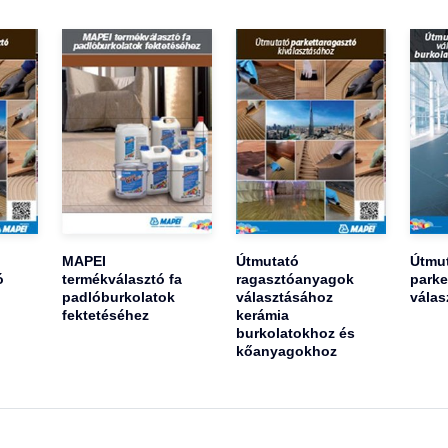
MAPEI
Útmutató
Útmu
ó
termékválasztó fa
ragasztóanyagok
parke
padlóburkolatok
választásához
válas
fektetéséhez
kerámia
burkolatokhoz és
kőanyagokhoz