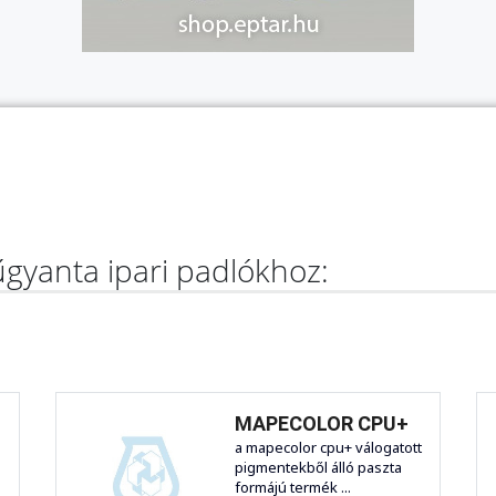
gyanta ipari padlókhoz:
MAPECOLOR CPU+
a mapecolor cpu+ válogatott
pigmentekből álló paszta
formájú termék ...