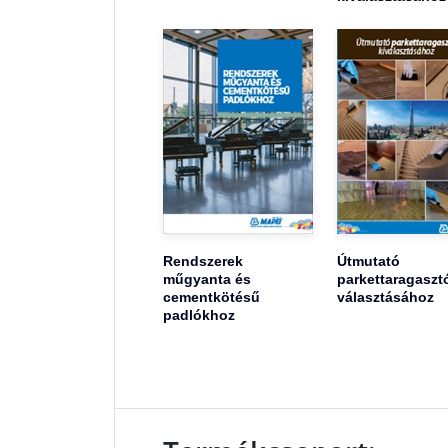
Rendszerek
Útmutató
műgyanta és
parkettaragaszt
cementkötésű
választásához
padlókhoz