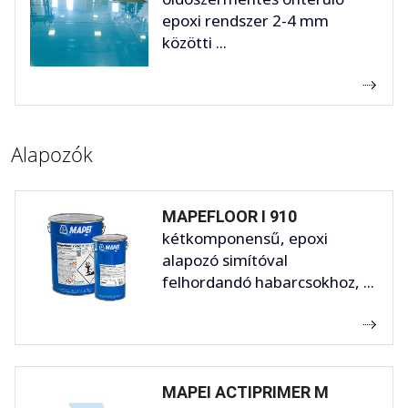
epoxi rendszer 2-4 mm
közötti ...
Alapozók
MAPEFLOOR I 910
kétkomponensű, epoxi
alapozó simítóval
felhordandó habarcsokhoz, ...
MAPEI ACTIPRIMER M