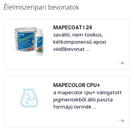
Élelmiszeripari bevonatok
MAPECOAT I 24
saválló, nem toxikus,
kétkomponensű epoxi
védőbevonat ...
MAPECOLOR CPU+
a mapecolor cpu+ válogatott
pigmentekből álló paszta
formájú termék ...