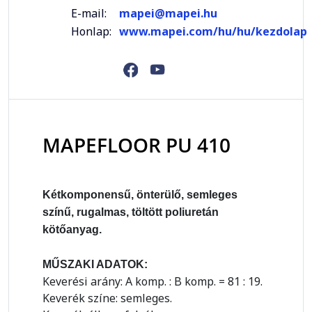
E-mail:
mapei@mapei.hu
Honlap:
www.mapei.com/hu/hu/kezdolap
MAPEFLOOR PU 410
Kétkomponensű, önterülő, semleges
színű, rugalmas, töltött poliuretán
kötőanyag.
MŰSZAKI ADATOK:
Keverési arány: A komp. : B komp. = 81 : 19.
Keverék színe: semleges.