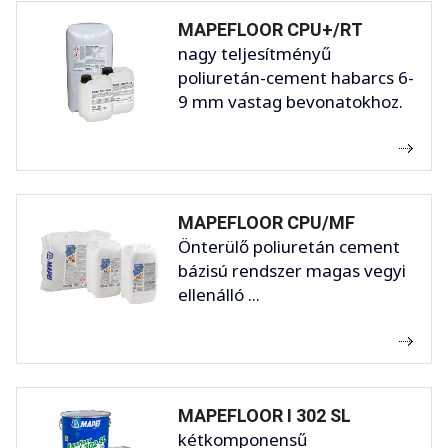
MAPEFLOOR CPU+/RT
nagy teljesítményű
poliuretán-cement habarcs 6-
9 mm vastag bevonatokhoz.
MAPEFLOOR CPU/MF
Önterülő poliuretán cement
bázisú rendszer magas vegyi
ellenálló ...
MAPEFLOOR I 302 SL
kétkomponensű