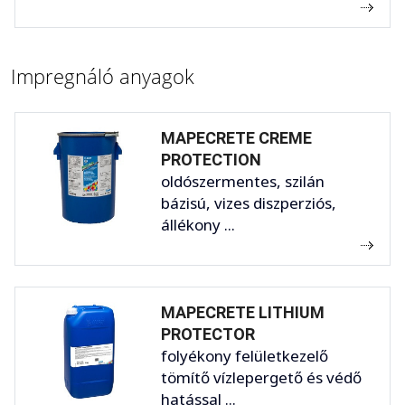
Impregnáló anyagok
MAPECRETE CREME
PROTECTION
oldószermentes, szilán
bázisú, vizes diszperziós,
állékony ...
MAPECRETE LITHIUM
PROTECTOR
folyékony felületkezelő
tömítő vízlepergető és védő
hatással ...