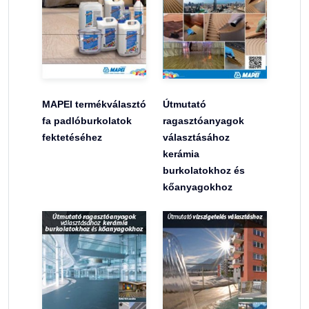
MAPEI termékválasztó
Útmutató
fa padlóburkolatok
ragasztóanyagok
fektetéséhez
választásához
kerámia
burkolatokhoz és
kőanyagokhoz