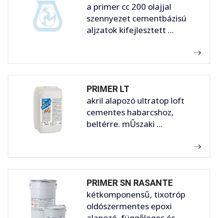
a primer cc 200 olajjal
szennyezet cementbázisú
aljzatok kifejlesztett ...
PRIMER LT
akril alapozó ultratop loft
cementes habarcshoz,
beltérre. mŰszaki ...
PRIMER SN RASANTE
kétkomponensű, tixotróp
oldószermentes epoxi
alapozó, függőleges és ...