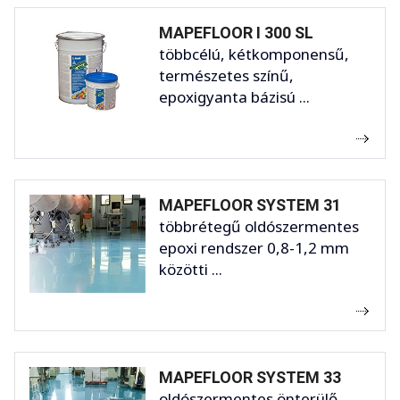
MAPEFLOOR I 300 SL
többcélú, kétkomponensű,
természetes színű,
epoxigyanta bázisú ...
MAPEFLOOR SYSTEM 31
többrétegű oldószermentes
epoxi rendszer 0,8-1,2 mm
közötti ...
MAPEFLOOR SYSTEM 33
oldószermentes önterülő