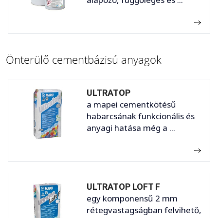
Önterülő cementbázisú anyagok
ULTRATOP
a mapei cementkötésű
habarcsának funkcionális és
anyagi hatása még a ...
ULTRATOP LOFT F
egy komponensű 2 mm
rétegvastagságban felvihető,