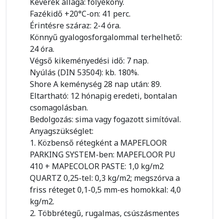
Keverék állaga: folyékony.
Fazékidő +20°C-on: 41 perc.
Érintésre száraz: 2-4 óra.
Könnyű gyalogosforgalommal terhelhető:
24 óra.
Végső kikeményedési idő: 7 nap.
Nyúlás (DIN 53504): kb. 180%.
Shore A keménység 28 nap után: 89.
Eltartható: 12 hónapig eredeti, bontalan
csomagolásban.
Bedolgozás: sima vagy fogazott simítóval.
Anyagszükséglet:
1. Közbenső rétegként a MAPEFLOOR
PARKING SYSTEM-ben: MAPEFLOOR PU
410 + MAPECOLOR PASTE: 1,0 kg/m2
QUARTZ 0,25-tel: 0,3 kg/m2; megszórva a
friss réteget 0,1-0,5 mm-es homokkal: 4,0
kg/m2.
2. Többrétegű, rugalmas, csúszásmentes