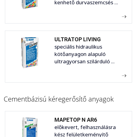
kenhető durvaszemcsés ...
ULTRATOP LIVING
speciális hidraulikus
kötőanyagon alapuló
ultragyorsan szilárduló ...
Cementbázisú kéregerősítő anyagok
MAPETOP N AR6
előkevert, felhasználásra
kész felületkeményítő