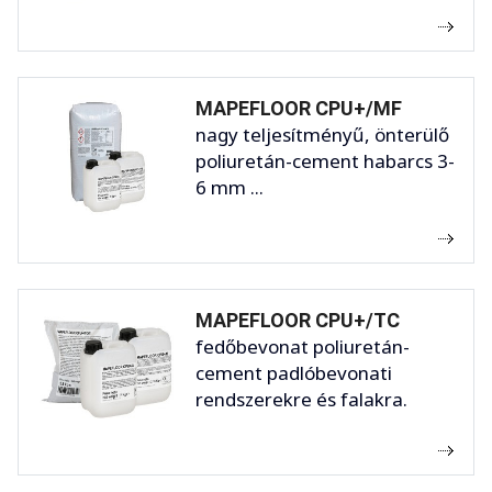
MAPEFLOOR CPU+/MF
nagy teljesítményű, önterülő
poliuretán-cement habarcs 3-
6 mm ...
MAPEFLOOR CPU+/TC
fedőbevonat poliuretán-
cement padlóbevonati
rendszerekre és falakra.