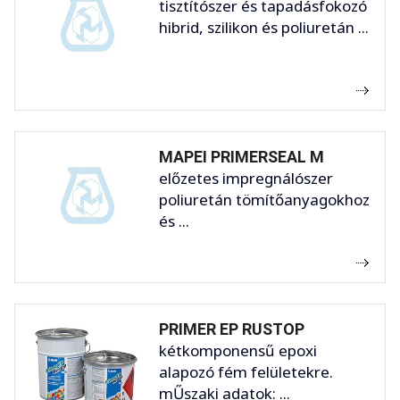
tisztítószer és tapadásfokozó
hibrid, szilikon és poliuretán ...
MAPEI PRIMERSEAL M
előzetes impregnálószer
poliuretán tömítőanyagokhoz
és ...
PRIMER EP RUSTOP
kétkomponensű epoxi
alapozó fém felületekre.
mŰszaki adatok: ...