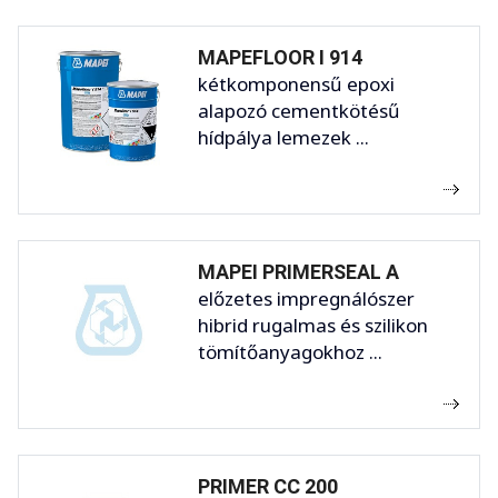
MAPEFLOOR I 914
kétkomponensű epoxi
alapozó cementkötésű
hídpálya lemezek ...
MAPEI PRIMERSEAL A
előzetes impregnálószer
hibrid rugalmas és szilikon
tömítőanyagokhoz ...
PRIMER CC 200