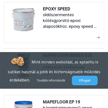
EPOXY SPEED
oldószermentes
kötésgyorsító epoxi
alapozókhoz. epoxy speed ...
MAPEFLOOR BINDER 930
egykomponensű alifás
Mint minden weboldal, az eptar.hu is
poliuretán kötőanyag
sütiket használ a jobb és biztonságosabb működés
dekoratív padlóburkoláshoz.
...
érdekében.
További információk
Elfogad
MAPEFLOOR EP 19
háromkomponensű epoxi