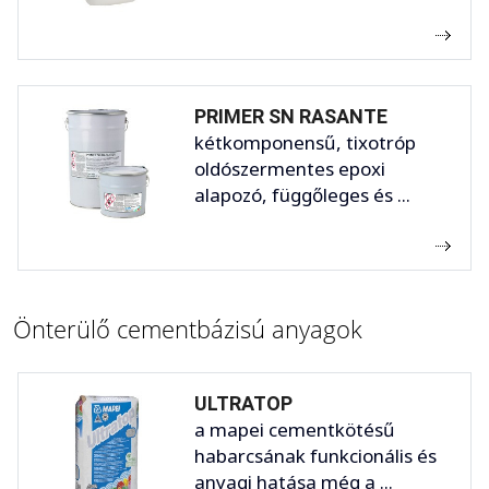
PRIMER SN RASANTE
kétkomponensű, tixotróp
oldószermentes epoxi
alapozó, függőleges és ...
Önterülő cementbázisú anyagok
ULTRATOP
a mapei cementkötésű
habarcsának funkcionális és
anyagi hatása még a ...