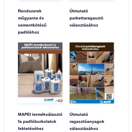
Rendszerek
Útmutató
műgyanta és
parkettaragasztó
cementkötésű
választásához
padlókhoz
MAPEI termékválasztó
Útmutató
fa padlóburkolatok
ragasztóanyagok
fektetéséhez
választásához