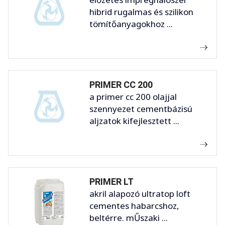
hibrid rugalmas és szilikon
tömítőanyagokhoz ...
PRIMER CC 200
a primer cc 200 olajjal
szennyezet cementbázisú
aljzatok kifejlesztett ...
PRIMER LT
akril alapozó ultratop loft
cementes habarcshoz,
beltérre. mŰszaki ...