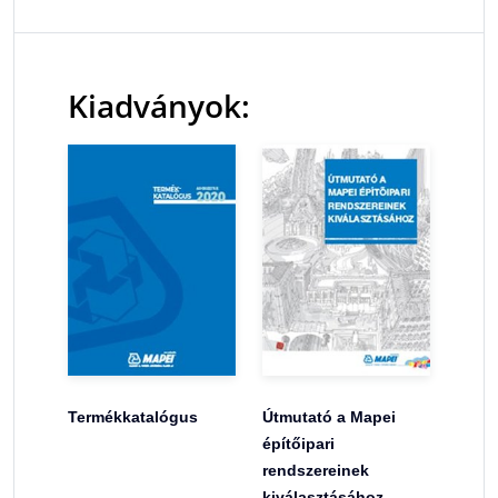
Kiadványok:
Termékkatalógus
Útmutató a Mapei
építőipari
rendszereinek
kiválasztásához