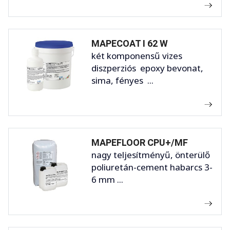
MAPECOAT I 62 W
két komponensű vizes
diszperziós epoxy bevonat,
sima, fényes ...
MAPEFLOOR CPU+/MF
nagy teljesítményű, önterülő
poliuretán-cement habarcs 3-
6 mm ...