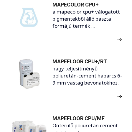
MAPECOLOR CPU+
a mapecolor cpu+ válogatott
pigmentekből álló paszta
formájú termék ...
MAPEFLOOR CPU+/RT
nagy teljesítményű
poliuretán-cement habarcs 6-
9 mm vastag bevonatokhoz.
MAPEFLOOR CPU/MF
Önterülő poliuretán cement