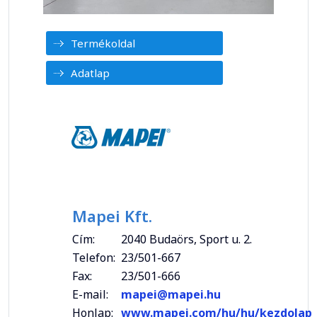
Termékoldal
Adatlap
Mapei Kft.
Cím:
2040 Budaörs, Sport u. 2.
Telefon:
23/501-667
Fax:
23/501-666
E-mail:
mapei@mapei.hu
Honlap:
www.mapei.com/hu/hu/kezdolap