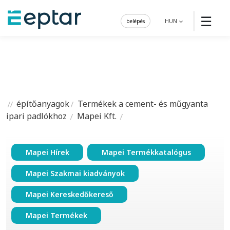
☰
belépés
HUN
építőanyagok
Termékek a cement- és műgyanta
ipari padlókhoz
Mapei Kft.
Mapei Hírek
Mapei Termékkatalógus
Mapei Szakmai kiadványok
Mapei Kereskedőkereső
Mapei Termékek