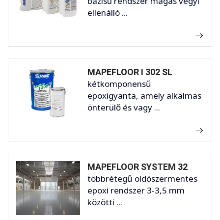
bázisú rendszer magas vegyi
ellenálló ...
MAPEFLOOR I 302 SL
kétkomponensű
epoxigyanta, amely alkalmas
önterülő és vagy ...
MAPEFLOOR SYSTEM 32
többrétegű oldószermentes
epoxi rendszer 3-3,5 mm
közötti ...