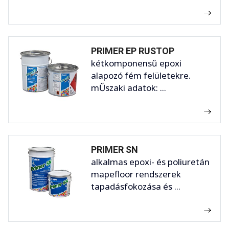
PRIMER EP RUSTOP
kétkomponensű epoxi
alapozó fém felületekre.
mŰszaki adatok: ...
PRIMER SN
alkalmas epoxi- és poliuretán
mapefloor rendszerek
tapadásfokozása és ...