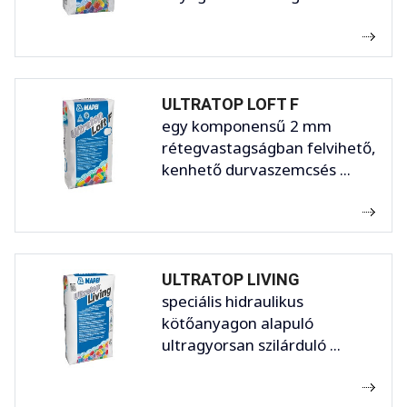
ULTRATOP LOFT F
egy komponensű 2 mm
rétegvastagságban felvihető,
kenhető durvaszemcsés ...
ULTRATOP LIVING
speciális hidraulikus
kötőanyagon alapuló
ultragyorsan szilárduló ...