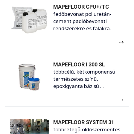
MAPEFLOOR CPU+/TC
fedőbevonat poliuretán-
cement padlóbevonati
rendszerekre és falakra.
MAPEFLOOR I 300 SL
többcélú, kétkomponensű,
természetes színű,
epoxigyanta bázisú ...
MAPEFLOOR SYSTEM 31
többrétegű oldószermentes