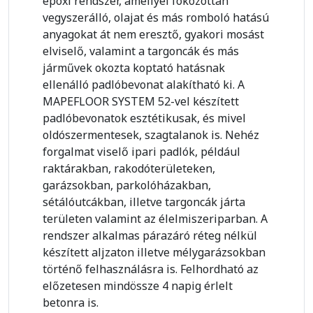
epoxi rendszer, amellyel fokozottan
vegyszerálló, olajat és más romboló hatású
anyagokat át nem eresztő, gyakori mosást
elviselő, valamint a targoncák és más
járművek okozta koptató hatásnak
ellenálló padlóbevonat alakítható ki. A
MAPEFLOOR SYSTEM 52-vel készített
padlóbevonatok esztétikusak, és mivel
oldószermentesek, szagtalanok is. Nehéz
forgalmat viselő ipari padlók, például
raktárakban, rakodóterületeken,
garázsokban, parkolóházakban,
sétálóutcákban, illetve targoncák járta
területen valamint az élelmiszeriparban. A
rendszer alkalmas párazáró réteg nélkül
készített aljzaton illetve mélygarázsokban
történő felhasználásra is. Felhordható az
előzetesen mindössze 4 napig érlelt
betonra is.