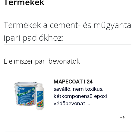
Termékek
Termékek a cement- és műgyanta
ipari padlókhoz:
Élelmiszeripari bevonatok
MAPECOAT I 24
saválló, nem toxikus,
kétkomponensű epoxi
védőbevonat ...