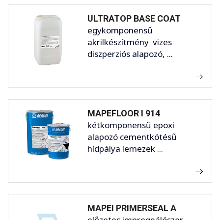
ULTRATOP BASE COAT
egykomponensű
akrilkészítmény vizes
diszperziós alapozó, ...
MAPEFLOOR I 914
kétkomponensű epoxi
alapozó cementkötésű
hídpálya lemezek ...
MAPEI PRIMERSEAL A
előzetes impregnálószer