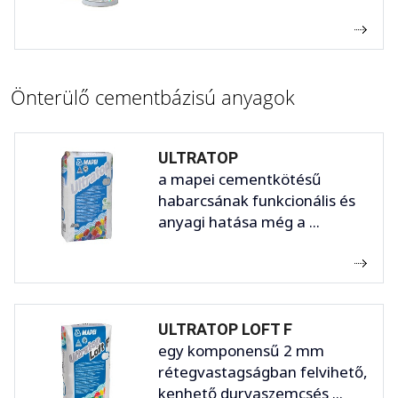
Önterülő cementbázisú anyagok
ULTRATOP
a mapei cementkötésű
habarcsának funkcionális és
anyagi hatása még a ...
ULTRATOP LOFT F
egy komponensű 2 mm
rétegvastagságban felvihető,
kenhető durvaszemcsés ...