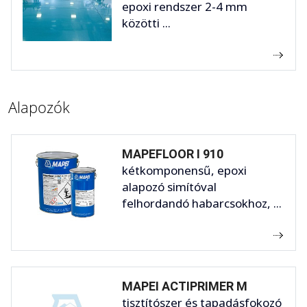
epoxi rendszer 2-4 mm
közötti ...
Alapozók
MAPEFLOOR I 910
kétkomponensű, epoxi
alapozó simítóval
felhordandó habarcsokhoz, ...
MAPEI ACTIPRIMER M
tisztítószer és tapadásfokozó