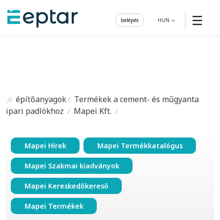
☰
belépés
HUN
építőanyagok
Termékek a cement- és műgyanta
ipari padlókhoz
Mapei Kft.
Mapei Hírek
Mapei Termékkatalógus
Mapei Szakmai kiadványok
Mapei Kereskedőkereső
Mapei Termékek