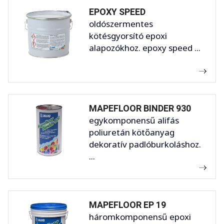
EPOXY SPEED
oldószermentes
kötésgyorsító epoxi
alapozókhoz. epoxy speed ...
MAPEFLOOR BINDER 930
egykomponensű alifás
poliuretán kötőanyag
dekoratív padlóburkoláshoz.
...
MAPEFLOOR EP 19
háromkomponensű epoxi