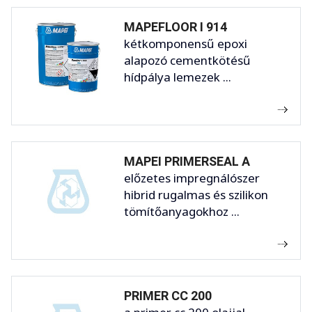
MAPEFLOOR I 914
kétkomponensű epoxi
alapozó cementkötésű
hídpálya lemezek ...
MAPEI PRIMERSEAL A
előzetes impregnálószer
hibrid rugalmas és szilikon
tömítőanyagokhoz ...
PRIMER CC 200