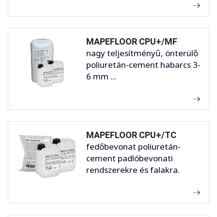
MAPEFLOOR CPU+/MF
nagy teljesítményű, önterülő
poliuretán-cement habarcs 3-
6 mm ...
MAPEFLOOR CPU+/TC
fedőbevonat poliuretán-
cement padlóbevonati
rendszerekre és falakra.