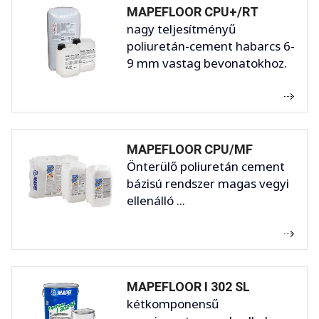
MAPEFLOOR CPU+/RT
nagy teljesítményű
poliuretán-cement habarcs 6-
9 mm vastag bevonatokhoz.
MAPEFLOOR CPU/MF
Önterülő poliuretán cement
bázisú rendszer magas vegyi
ellenálló ...
MAPEFLOOR I 302 SL
kétkomponensű