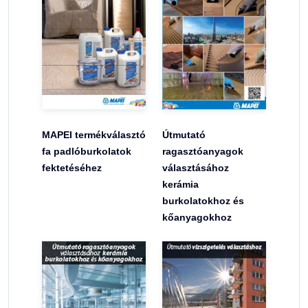
MAPEI termékválasztó
Útmutató
fa padlóburkolatok
ragasztóanyagok
fektetéséhez
választásához
kerámia
burkolatokhoz és
kőanyagokhoz