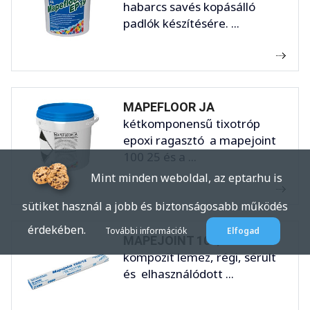
habarcs savés kopásálló
padlók készítésére. ...
MAPEFLOOR JA
kétkomponensű tixotróp
epoxi ragasztó a mapejoint
100 25 és a ...
Mint minden weboldal, az eptar.hu is
sütiket használ a jobb és biztonságosabb működés
érdekében.
További információk
Elfogad
MAPEJOINT 100/12
kompozit lemez, régi, sérült
és elhasználódott ...