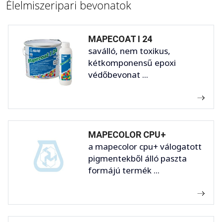
Élelmiszeripari bevonatok
MAPECOAT I 24
saválló, nem toxikus,
kétkomponensű epoxi
védőbevonat ...
MAPECOLOR CPU+
a mapecolor cpu+ válogatott
pigmentekből álló paszta
formájú termék ...