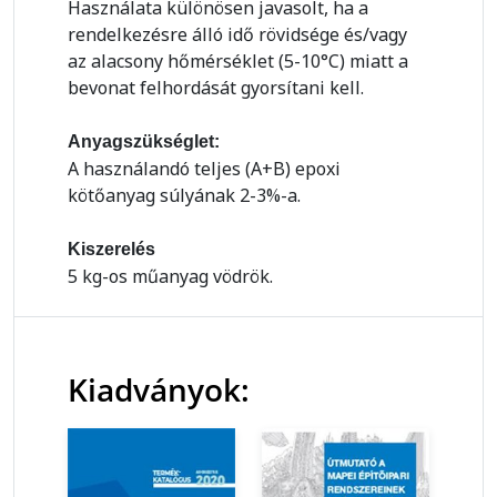
Használata különösen javasolt, ha a
rendelkezésre álló idő rövidsége és/vagy
az alacsony hőmérséklet (5-10°C) miatt a
bevonat felhordását gyorsítani kell.
Anyagszükséglet:
A használandó teljes (A+B) epoxi
kötőanyag súlyának 2-3%-a.
Kiszerelés
5 kg-os műanyag vödrök.
Kiadványok: