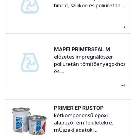
hibrid, szilikon és poliuretán ...
MAPEI PRIMERSEAL M
előzetes impregnálószer
poliuretán tömítőanyagokhoz
és ...
PRIMER EP RUSTOP
kétkomponensű epoxi
alapozó fém felületekre.
mŰszaki adatok: ...