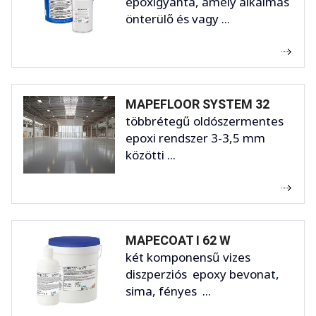
epoxigyanta, amely alkalmas
önterülő és vagy ...
MAPEFLOOR SYSTEM 32
többrétegű oldószermentes
epoxi rendszer 3-3,5 mm
közötti ...
MAPECOAT I 62 W
két komponensű vizes
diszperziós epoxy bevonat,
sima, fényes ...