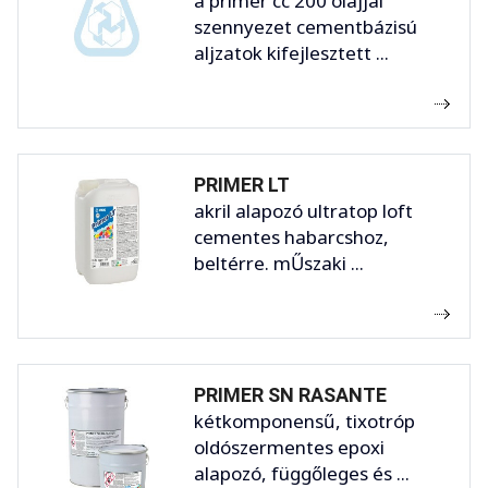
a primer cc 200 olajjal
szennyezet cementbázisú
aljzatok kifejlesztett ...
PRIMER LT
akril alapozó ultratop loft
cementes habarcshoz,
beltérre. mŰszaki ...
PRIMER SN RASANTE
kétkomponensű, tixotróp
oldószermentes epoxi
alapozó, függőleges és ...