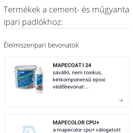
Termékek a cement- és műgyanta
ipari padlókhoz:
Élelmiszeripari bevonatok
MAPECOAT I 24
saválló, nem toxikus,
kétkomponensű epoxi
védőbevonat ...
MAPECOLOR CPU+
a mapecolor cpu+ válogatott