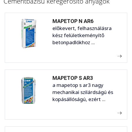
Cementbázisú kéregerősítő anyagok
MAPETOP N AR6
előkevert, felhasználásra
kész felületkeményítő
betonpadlókhoz ...
MAPETOP S AR3
a mapetop s ar3 nagy
mechanikai szilárdságú és
kopásállóságú, ezért ...