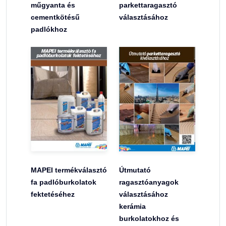
műgyanta és
parkettaragasztó
cementkötésű
választásához
padlókhoz
MAPEI termékválasztó
Útmutató
fa padlóburkolatok
ragasztóanyagok
fektetéséhez
választásához
kerámia
burkolatokhoz és