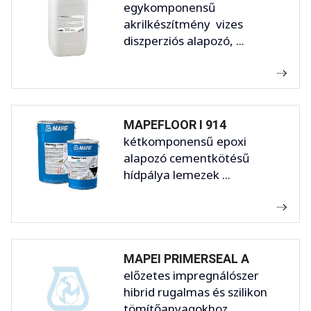
egykomponensű
akrilkészítmény vizes
diszperziós alapozó, ...
MAPEFLOOR I 914
kétkomponensű epoxi
alapozó cementkötésű
hídpálya lemezek ...
MAPEI PRIMERSEAL A
előzetes impregnálószer
hibrid rugalmas és szilikon
tömítőanyagokhoz ...