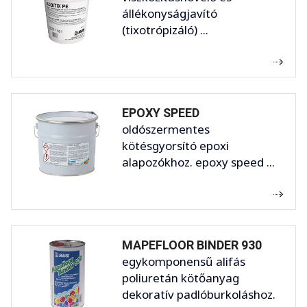
állékonyságjavító
(tixotrópizáló) ...
EPOXY SPEED
oldószermentes
kötésgyorsító epoxi
alapozókhoz. epoxy speed ...
MAPEFLOOR BINDER 930
egykomponensű alifás
poliuretán kötőanyag
dekoratív padlóburkoláshoz.