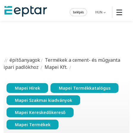
☰
belépés
HUN
építőanyagok
Termékek a cement- és műgyanta
ipari padlókhoz
Mapei Kft.
Mapei Hírek
Mapei Termékkatalógus
Mapei Szakmai kiadványok
Mapei Kereskedőkereső
Mapei Termékek