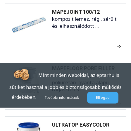
MAPEJOINT 100/12
kompozit lemez, régi, sérült
és elhasználódott ...
MAPEFLOOR PORE FILLER
kétkomponensű, rugalmas
Mint minden weboldal, az eptar.hu is
poliuretán gyanta alapú
sütiket használ a jobb és biztonságosabb működés
ragasztó és ...
érdekében.
További információk
Elfogad
ULTRATOP EASYCOLOR