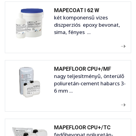
MAPECOAT I 62 W
két komponensű vizes
diszperziós epoxy bevonat,
sima, fényes ...
MAPEFLOOR CPU+/MF
nagy teljesítményű, önterülő
poliuretán-cement habarcs 3-
6 mm ...
MAPEFLOOR CPU+/TC
fedőbevonat poliuretán-