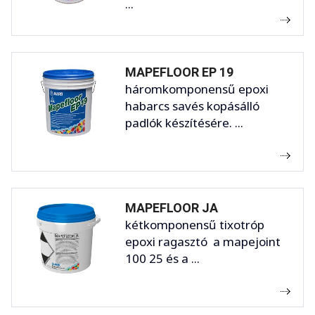
...
MAPEFLOOR EP 19
háromkomponensű epoxi
habarcs savés kopásálló
padlók készítésére. ...
MAPEFLOOR JA
kétkomponensű tixotróp
epoxi ragasztó a mapejoint
100 25 és a ...