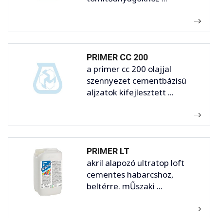
PRIMER CC 200
a primer cc 200 olajjal
szennyezet cementbázisú
aljzatok kifejlesztett ...
PRIMER LT
akril alapozó ultratop loft
cementes habarcshoz,
beltérre. mŰszaki ...