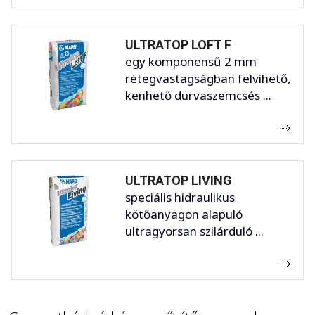
ULTRATOP LOFT F
egy komponensű 2 mm
rétegvastagságban felvihető,
kenhető durvaszemcsés ...
ULTRATOP LIVING
speciális hidraulikus
kötőanyagon alapuló
ultragyorsan szilárduló ...