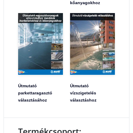
kőanyagokhoz
Útmutató
Útmutató
parkettaragasztó
vízszigetelés
választásához
választáshoz
Termékcsoport: