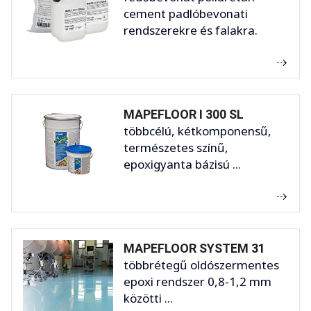
cement padlóbevonati
rendszerekre és falakra.
MAPEFLOOR I 300 SL
többcélú, kétkomponensű,
természetes színű,
epoxigyanta bázisú ...
MAPEFLOOR SYSTEM 31
többrétegű oldószermentes
epoxi rendszer 0,8-1,2 mm
közötti ...