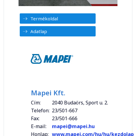
Termékoldal
Adatlap
Mapei Kft.
Cím:
2040 Budaörs, Sport u. 2.
Telefon:
23/501-667
Fax:
23/501-666
E-mail:
mapei@mapei.hu
Honlap:
www.mapei.com/hu/hu/kezdolap