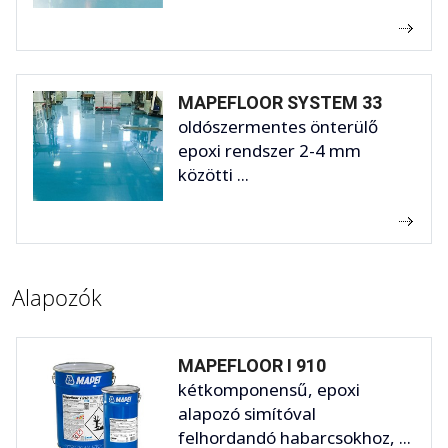
MAPEFLOOR SYSTEM 33
oldószermentes önterülő
epoxi rendszer 2-4 mm
közötti ...
Alapozók
MAPEFLOOR I 910
kétkomponensű, epoxi
alapozó simítóval
felhordandó habarcsokhoz, ...