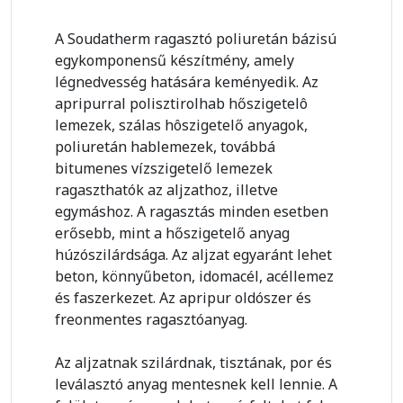
A Soudatherm ragasztó poliuretán bázisú
egykomponensű készítmény, amely
légnedvesség hatására keményedik. Az
apripurral polisztirolhab hőszigetelô
lemezek, szálas hôszigetelő anyagok,
poliuretán hablemezek, továbbá
bitumenes vízszigetelő lemezek
ragaszthatók az aljzathoz, illetve
egymáshoz. A ragasztás minden esetben
erősebb, mint a hőszigetelő anyag
húzószilárdsága. Az aljzat egyaránt lehet
beton, könnyűbeton, idomacél, acéllemez
és faszerkezet. Az apripur oldószer és
freonmentes ragasztóanyag.
Az aljzatnak szilárdnak, tisztának, por és
leválasztó anyag mentesnek kell lennie. A