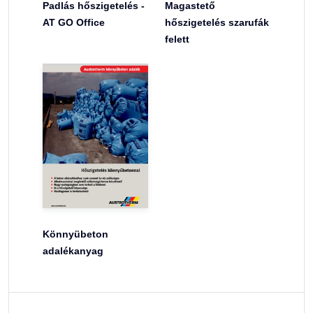
Padlás hőszigetelés -
Magastető
AT GO Office
hőszigetelés szarufák
felett
Könnyübeton
adalékanyag