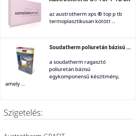
az austrotherm xps ® top p tb
termoplasztikusan kötött ...
Soudatherm poliuretán bázisú ...
a soudatherm ragasztó
poliuretán bázisú
egykomponensű készítmény,
amely ...
Szigetelés:
Austrotherm GRAFIT