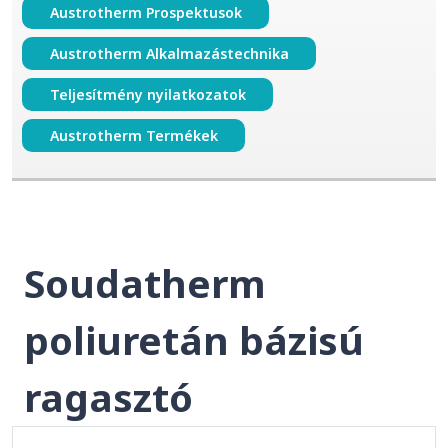
Austrotherm Prospektusok
Austrotherm Alkalmazástechnika
Teljesítmény nyilatkozatok
Austrotherm Termékek
Soudatherm
poliuretán bázisú
ragasztó