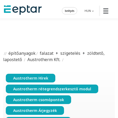
☰
belépés
HUN
építőanyagok
falazat
+
szigetelés
+
zöldtető,
lapostető
Austrotherm Kft.
Austrotherm Hírek
Austrotherm rétegrendszerkesztő modul
Austrotherm csomópontok
Austrotherm Árjegyzék