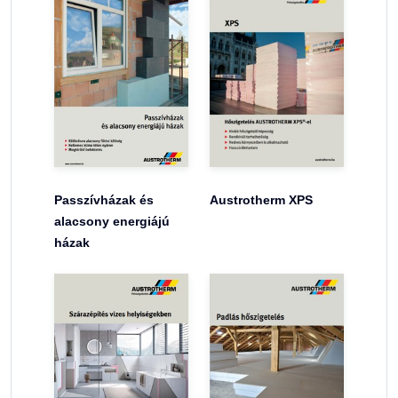
Passzívházak és
Austrotherm XPS
alacsony energiájú
házak