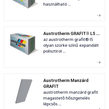
használható ...
Austrotherm GRAFIT® L5 ...
az austrotherm grafit® l5
olyan szürke színű expandált
polisztirol ...
Austrotherm Manzárd
GRAFIT
austrotherm manzárd grafit
magastető hőszigetelés
lépcsős ...