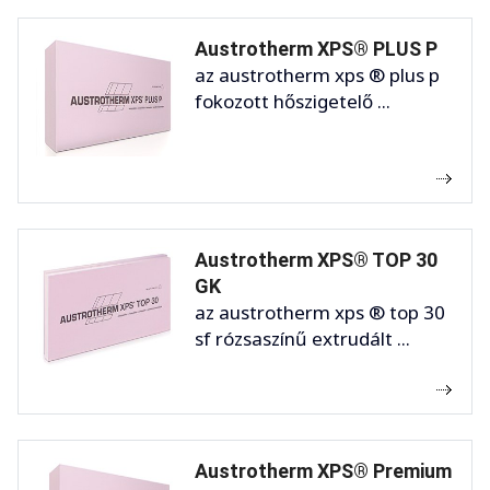
Austrotherm XPS® PLUS P
az austrotherm xps ® plus p
fokozott hőszigetelő ...
Austrotherm XPS® TOP 30
GK
az austrotherm xps ® top 30
sf rózsaszínű extrudált ...
Austrotherm XPS® Premium