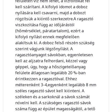
felületen víz nem lehet, a vízfoltokat fel
kell szárítani. A kifolyó idomot a doboz
nyílására kell csavarni, majd a dobozt
rögzítsük a kiöntő szerkezetre.A ragasztó
viszkozitása függ az időjárástól
(hőmérséklet, páratartalom), ezért a
kifolyó nyílást ennek megfelelően
alakítsuk ki. A doboz felső részén szükség
szerint vágjunk légzőnyílást. A
ragasztóanyagot sávokban, egyenletesen
kell az aljzatra felhordani, kézzel vagy
géppel, úgy, hogy a hőszigetelőanyag
felülete átlagosan legalább 20 %-ban
érintkezzen a ragasztóval. Ehhez
méterenként 3-4,egyenként legalább 8 mm
széles ragasztó sávot kell kiönteni. A
széleken és a sarkoknál a sávok számát
növelni kell. A szükséges ragasztó sávok
száma függ az épület magasságától, a tető