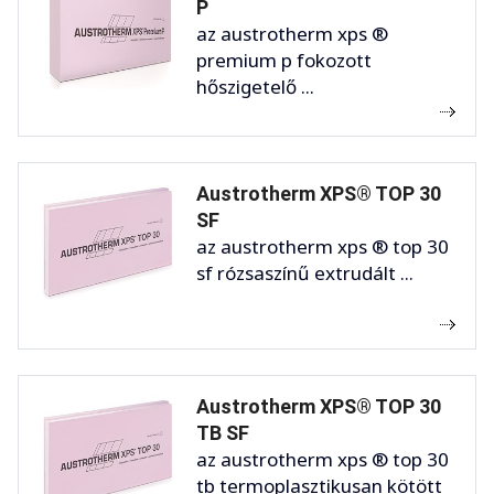
P
az austrotherm xps ®
premium p fokozott
hőszigetelő ...
Austrotherm XPS® TOP 30
SF
az austrotherm xps ® top 30
sf rózsaszínű extrudált ...
Austrotherm XPS® TOP 30
TB SF
az austrotherm xps ® top 30
tb termoplasztikusan kötött