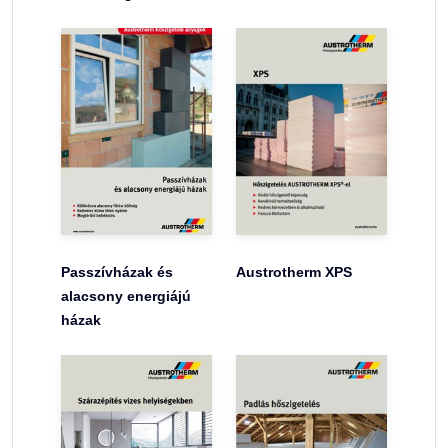
Passzívházak és
Austrotherm XPS
alacsony energiájú
házak