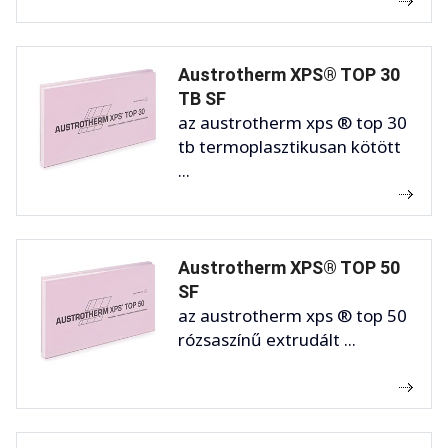
Austrotherm XPS® TOP 30
TB SF
az austrotherm xps ® top 30
tb termoplasztikusan kötött
...
Austrotherm XPS® TOP 50
SF
az austrotherm xps ® top 50
rózsaszínű extrudált ...