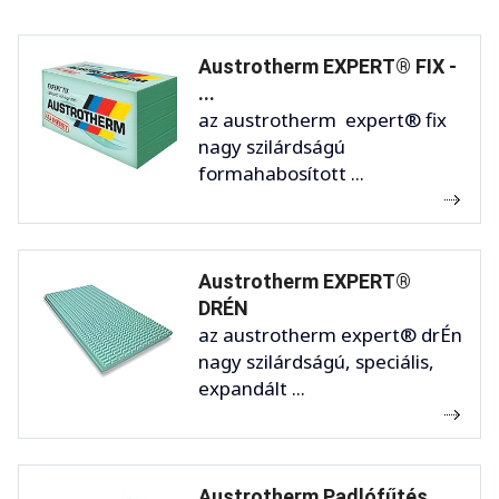
Austrotherm EXPERT® FIX -
...
az austrotherm expert® fix
nagy szilárdságú
formahabosított ...
Austrotherm EXPERT®
DRÉN
az austrotherm expert® drÉn
nagy szilárdságú, speciális,
expandált ...
Austrotherm Padlófűtés ...