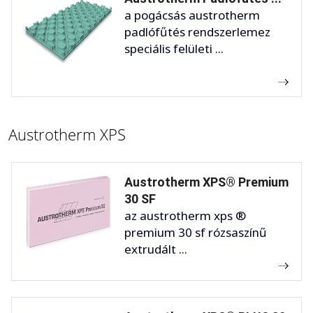
a pogácsás austrotherm
padlófűtés rendszerlemez
speciális felületi ...
Austrotherm XPS
Austrotherm XPS® Premium
30 SF
az austrotherm xps ®
premium 30 sf rózsaszínű
extrudált ...