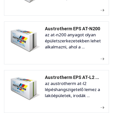
Austrotherm EPS AT-N200
az at-n200 anyagot olyan
épületszerkezetekben lehet
alkalmazni, ahol a ...
Austrotherm EPS AT-L2 ...
az austrotherm at-l2
lépéshangszigetelő lemez a
lakóépületek, irodák ...