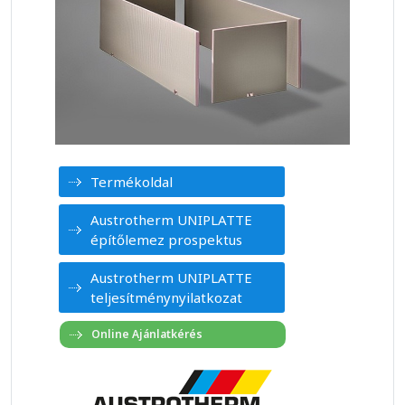
Termékoldal
Austrotherm UNIPLATTE
építőlemez prospektus
Austrotherm UNIPLATTE
teljesítménynyilatkozat