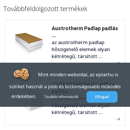
Továbbfeldolgozott termékek
Austrotherm Padlap padlás
...
az austrotherm padlap
hőszigetelő elemek olyan
kétrétegű, társított ...
Mint minden weboldal, az eptar.hu is
AUSTROTHERM GO Office
sütiket használ a jobb és biztonságosabb működés
padlás ...
érdekében.
További információk
Elfogad
az austrotherm go
hőszigetelő elemek olyan
kétrétegű, társított ...