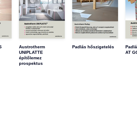
S
Austrotherm
Padlás hőszigetelés
Padlá
UNIPLATTE
AT GO
építőlemez
prospektus