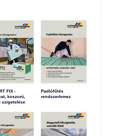
T FIX -
Padlófűtés
at, koszorú,
rendszerlemez
 szigetelése