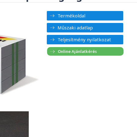
Termékoldal
Műszaki adatlap
Teljesítmény nyilatkozat