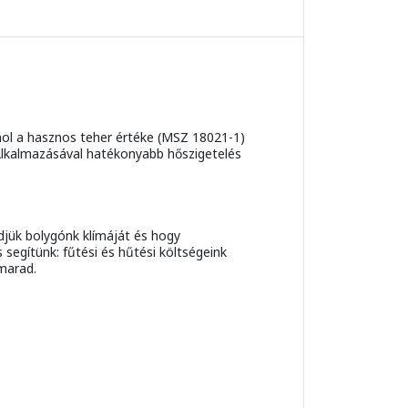
hol a hasznos teher értéke (MSZ 18021-1)
Alkalmazásával hatékonyabb hőszigetelés
jük bolygónk klímáját és hogy
segítünk: fűtési és hűtési költségeink
marad.