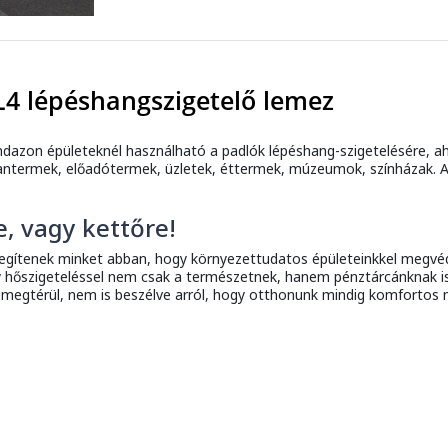
4 lépéshangszigetelő lemez
dazon épületeknél használható a padlók lépéshang-szigetelésére, a
antermek, előadótermek, üzletek, éttermek, múzeumok, színházak. 
e, vagy kettőre!
segítenek minket abban, hogy környezettudatos épületeinkkel megvéd
 hőszigeteléssel nem csak a természetnek, hanem pénztárcánknak is 
 megtérül, nem is beszélve arról, hogy otthonunk mindig komfortos 