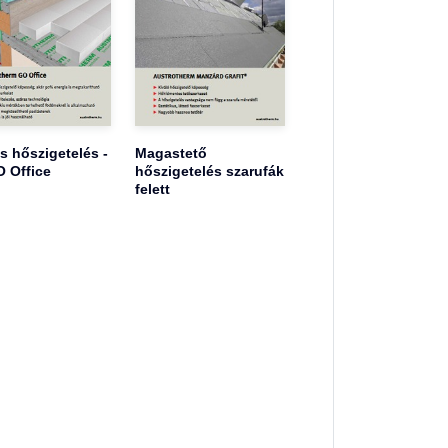
s hőszigetelés -
Magastető
 Office
hőszigetelés szarufák
felett