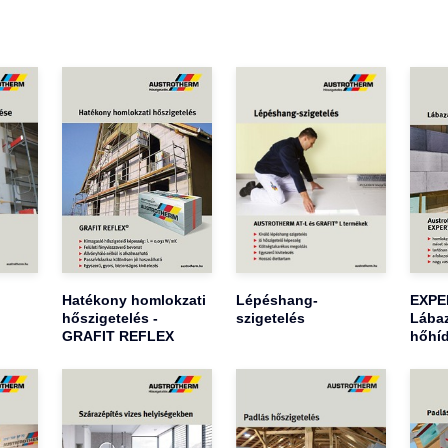
Hatékony homlokzati
Lépéshang-
EXPER
hőszigetelés -
szigetelés
Lábaz
GRAFIT REFLEX
hőhíd