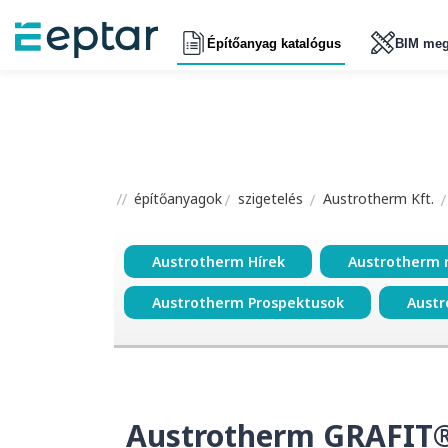
Építőanyag katalógus
BIM meg
építőanyagok
szigetelés
Austrotherm Kft.
Austrotherm Hírek
Austrotherm 
Austrotherm Prospektusok
Austr
Austrotherm GRAFIT®