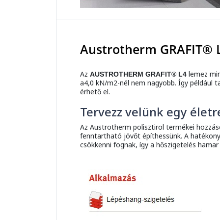
Austrotherm GRAFIT® L
Az
lemez min
AUSTROTHERM GRAFIT® L4
a4,0 kN/m2-nél nem nagyobb. Így például t
érhető el.
Tervezz velünk egy életr
Az Austrotherm polisztirol termékei hozzá
fenntartható jövőt építhessünk. A hatékony
csökkenni fognak, így a hőszigetelés hamar