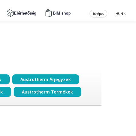
Elérhetőség
BIM shop
belépés
HUN
k
Austrotherm Árjegyzék
ok
Austrotherm Termékek