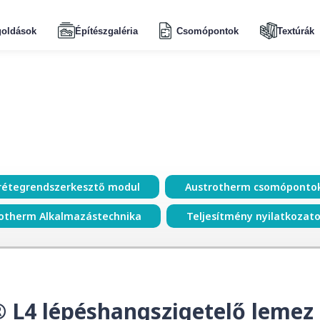
oldások
Építészgaléria
Csomópontok
Textúrák
rétegrendszerkesztő modul
Austrotherm csomóponto
otherm Alkalmazástechnika
Teljesítmény nyilatkozat
 L4 lépéshangszigetelő lemez