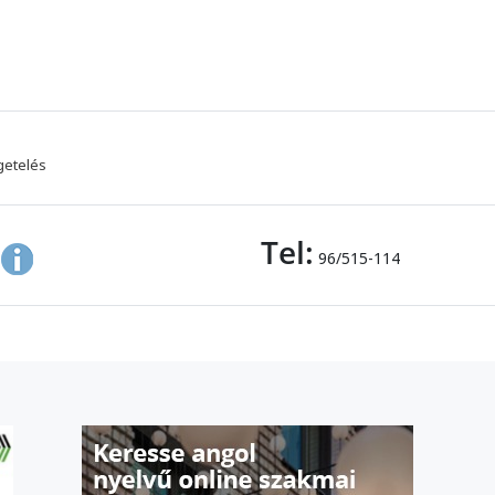
getelés
Tel:
96/515-114