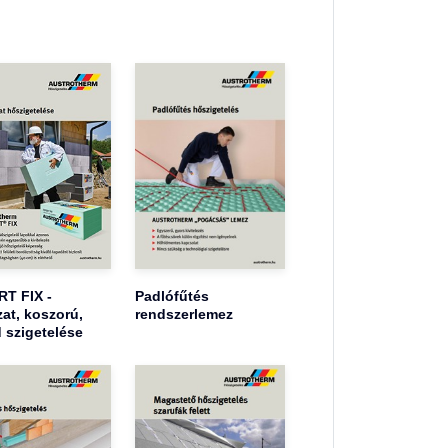
T FIX -
Padlófűtés
at, koszorú,
rendszerlemez
 szigetelése