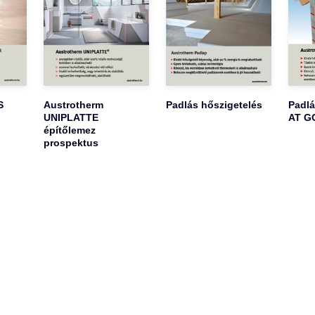
S
Austrotherm
Padlás hőszigetelés
Padlá
UNIPLATTE
AT GO
építőlemez
prospektus