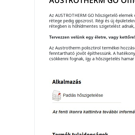
AUSTROTHERM GO Office
Az AUSTROTHERM GO hőszigetelő elemek olyan
rétege pedig gipszrost. Régi és új épülete
rétegben is hőhídmentes szigetelést adnak, 
Tervezzen velünk egy életre, vagy kettőre
Az Austrotherm polisztirol termékei hozzá
fenntartható jövőt építhessünk. A hatékony
csökkenni fognak, így a hőszigetelés hamar