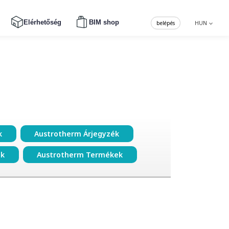
Elérhetőség
BIM shop
belépés
HUN
k
Austrotherm Árjegyzék
ok
Austrotherm Termékek