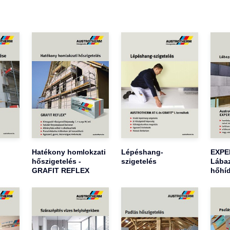
Hatékony homlokzati
Lépéshang-
EXPER
hőszigetelés -
szigetelés
Lábaz
GRAFIT REFLEX
hőhíd