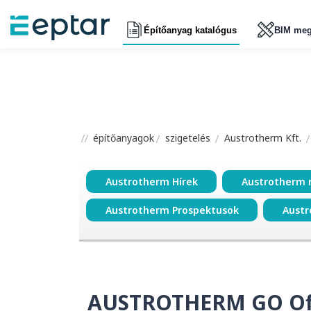
Építőanyag katalógus
BIM meg
építőanyagok
szigetelés
Austrotherm Kft.
Austrotherm Hírek
Austrotherm 
Austrotherm Prospektusok
Austr
AUSTROTHERM GO Offi