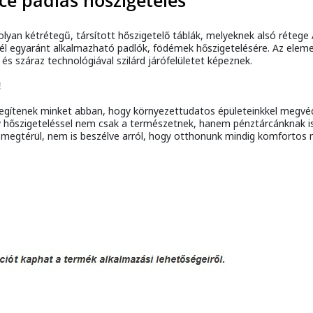
 padlás hőszigetelés
 kétrétegű, társított hőszigetelő táblák, melyeknek alsó rétege AT
knél egyaránt alkalmazható padlók, födémek hőszigetelésére. Az elem
és száraz technológiával szilárd járófelületet képeznek.
!
segítenek minket abban, hogy környezettudatos épületeinkkel megvéd
 hőszigeteléssel nem csak a természetnek, hanem pénztárcánknak is 
 megtérül, nem is beszélve arról, hogy otthonunk mindig komfortos 