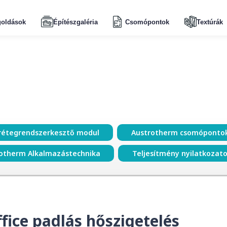
oldások
Építészgaléria
Csomópontok
Textúrák
rétegrendszerkesztő modul
Austrotherm csomóponto
otherm Alkalmazástechnika
Teljesítmény nyilatkozat
ce padlás hőszigetelés