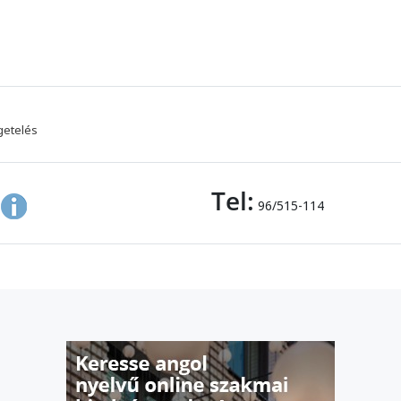
getelés
Tel:
96/515-114