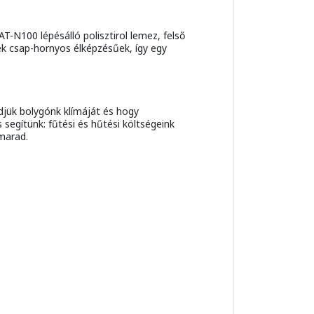
-N100 lépésálló polisztirol lemez, felső
ek csap-hornyos élképzésűek, így egy
jük bolygónk klímáját és hogy
segítünk: fűtési és hűtési költségeink
marad.