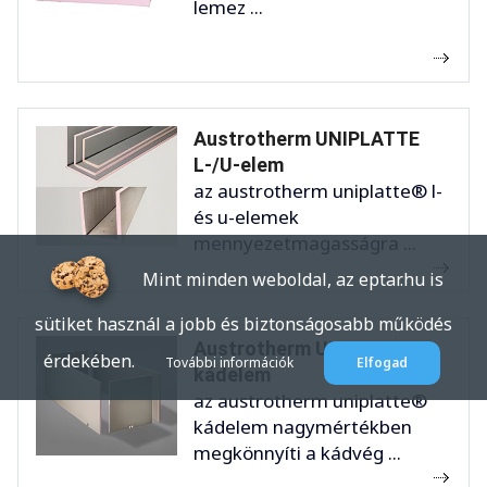
lemez ...
Austrotherm UNIPLATTE
L-/U-elem
az austrotherm uniplatte® l-
és u-elemek
mennyezetmagasságra ...
Mint minden weboldal, az eptar.hu is
sütiket használ a jobb és biztonságosabb működés
Austrotherm UNIPLATTE
érdekében.
További információk
Elfogad
kádelem
az austrotherm uniplatte®
kádelem nagymértékben
megkönnyíti a kádvég ...