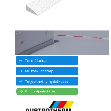
Termékoldal
Műszaki adatlap
Teljesítmény nyilatkozat