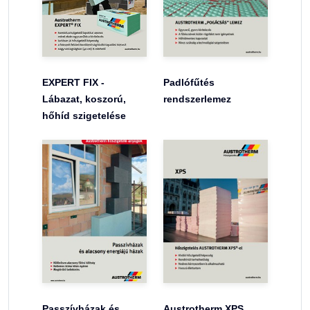
EXPERT FIX -
Padlófűtés
Lábazat, koszorú,
rendszerlemez
hőhíd szigetelése
Passzívházak és
Austrotherm XPS