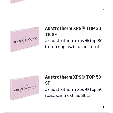
Austrotherm XPS® TOP 30
TB SF
az austrotherm xps ® top 30
tb termoplasztikusan kötött
...
Austrotherm XPS® TOP 50
SF
az austrotherm xps ® top 50
rózsaszínű extrudált ...