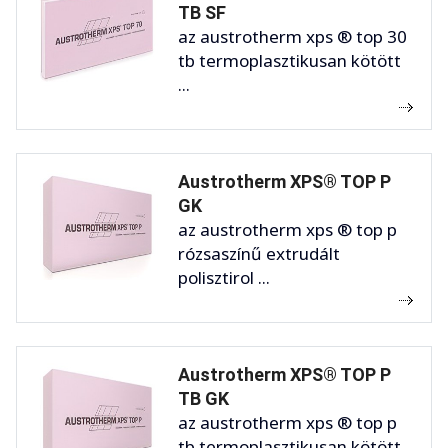
TB SF
az austrotherm xps ® top 30
tb termoplasztikusan kötött
...
Austrotherm XPS® TOP P
GK
az austrotherm xps ® top p
rózsaszínű extrudált
polisztirol ...
Austrotherm XPS® TOP P
TB GK
az austrotherm xps ® top p
tb termoplasztikusan kötött