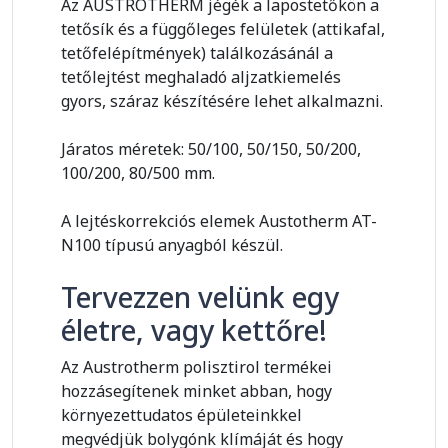
Az AUSTROTHERM jégék a lapostetőkön a
tetősík és a függőleges felületek (attikafal,
tetőfelépítmények) találkozásánál a
tetőlejtést meghaladó aljzatkiemelés
gyors, száraz készítésére lehet alkalmazni.
Járatos méretek: 50/100, 50/150, 50/200,
100/200, 80/500 mm.
A lejtéskorrekciós elemek Austotherm AT-
N100 típusú anyagból készül.
Tervezzen velünk egy
életre, vagy kettőre!
Az Austrotherm polisztirol termékei
hozzásegítenek minket abban, hogy
környezettudatos épületeinkkel
megvédjük bolygónk klímáját és hogy