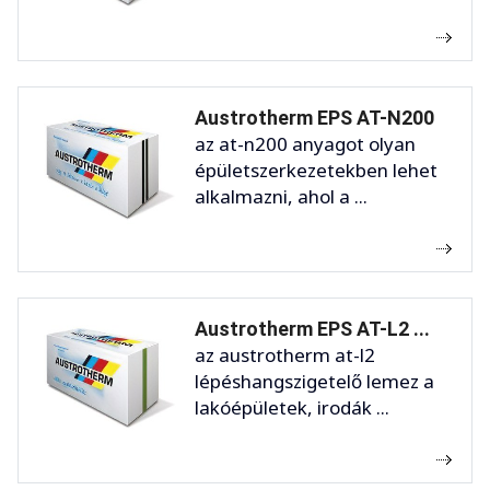
Austrotherm EPS AT-N200
az at-n200 anyagot olyan
épületszerkezetekben lehet
alkalmazni, ahol a ...
Austrotherm EPS AT-L2 ...
az austrotherm at-l2
lépéshangszigetelő lemez a
lakóépületek, irodák ...