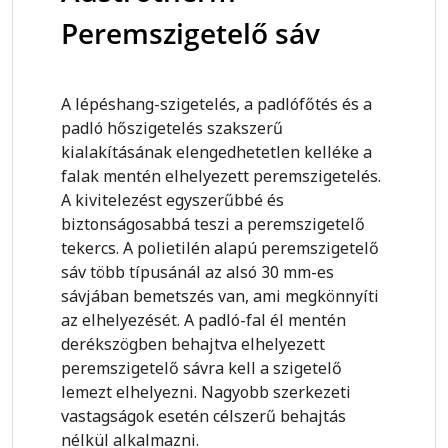
Peremszigetelő sáv
A lépéshang-szigetelés, a padlófőtés és a
padló hőszigetelés szakszerű
kialakításának elengedhetetlen kelléke a
falak mentén elhelyezett peremszigetelés.
A kivitelezést egyszerűbbé és
biztonságosabbá teszi a peremszigetelő
tekercs. A polietilén alapú peremszigetelő
sáv több típusánál az alsó 30 mm-es
sávjában bemetszés van, ami megkönnyíti
az elhelyezését. A padló-fal él mentén
derékszögben behajtva elhelyezett
peremszigetelő sávra kell a szigetelő
lemezt elhelyezni. Nagyobb szerkezeti
vastagságok esetén célszerű behajtás
nélkül alkalmazni.