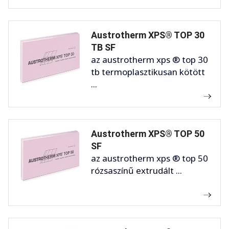
Austrotherm XPS® TOP 30
TB SF
az austrotherm xps ® top 30
tb termoplasztikusan kötött
...
Austrotherm XPS® TOP 50
SF
az austrotherm xps ® top 50
rózsaszínű extrudált ...