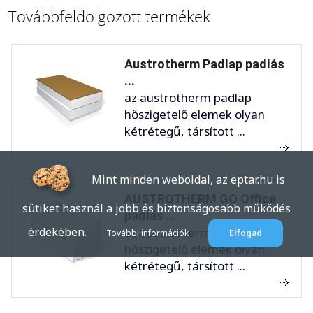
Továbbfeldolgozott termékek
Austrotherm Padlap padlás
...
az austrotherm padlap
hőszigetelő elemek olyan
kétrétegű, társított ...
Mint minden weboldal, az eptar.hu is
AUSTROTHERM GO Office
sütiket használ a jobb és biztonságosabb működés
padlás ...
érdekében.
az austrotherm go
További információk
Elfogad
hőszigetelő elemek olyan
kétrétegű, társított ...