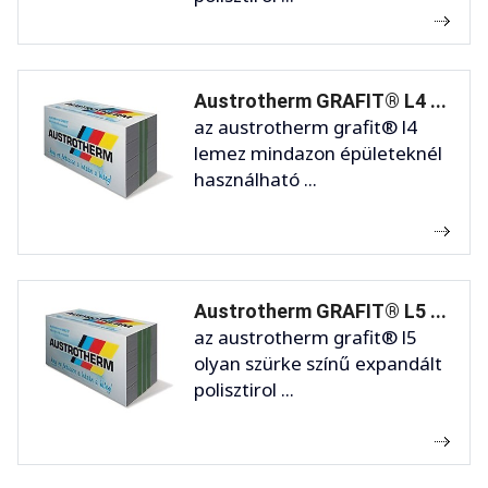
Austrotherm GRAFIT® L4 ...
az austrotherm grafit® l4
lemez mindazon épületeknél
használható ...
Austrotherm GRAFIT® L5 ...
az austrotherm grafit® l5
olyan szürke színű expandált
polisztirol ...