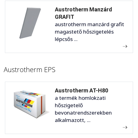
Austrotherm Manzárd
GRAFIT
austrotherm manzárd grafit
magastető hőszigetelés
lépcsős ...
Austrotherm EPS
Austrotherm AT-H80
a termék homlokzati
hőszigetelő
bevonatrendszerekben
alkalmazott, ...