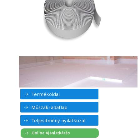
Termékoldal
Műszaki adatlap
Teljesítmény nyilatkozat