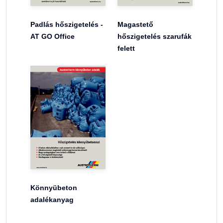
Padlás hőszigetelés -
Magastető
AT GO Office
hőszigetelés szarufák
felett
Könnyübeton
adalékanyag