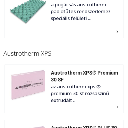
a pogácsás austrotherm
padlófűtés rendszerlemez
speciális felületi ...
Austrotherm XPS
Austrotherm XPS® Premium
30 SF
az austrotherm xps ®
premium 30 sf rózsaszínű
extrudált ...
Austrotherm XPS® PLUS 30