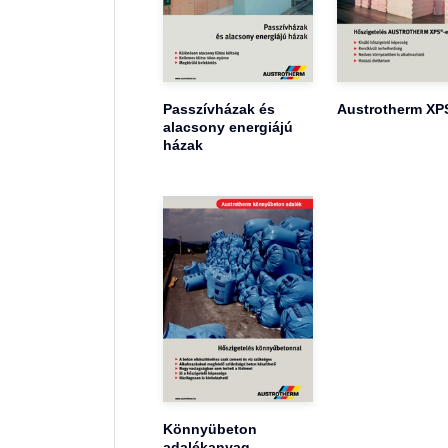
Passzívházak és
Austrotherm XP
alacsony energiájú
házak
Könnyübeton
adalékanyag