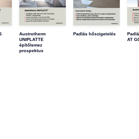
S
Austrotherm
Padlás hőszigetelés
Padlá
UNIPLATTE
AT GO
építőlemez
prospektus