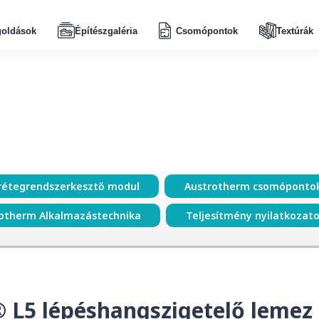
oldások
Építészgaléria
Csomópontok
Textúrák
rétegrendszerkesztő modul
Austrotherm csomóponto
otherm Alkalmazástechnika
Teljesítmény nyilatkozat
 L5 lépéshangszigetelő lemez