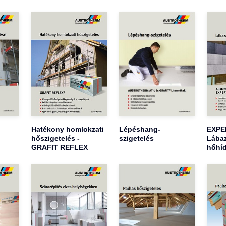
Hatékony homlokzati
Lépéshang-
EXPER
hőszigetelés -
szigetelés
Lábaz
GRAFIT REFLEX
hőhíd