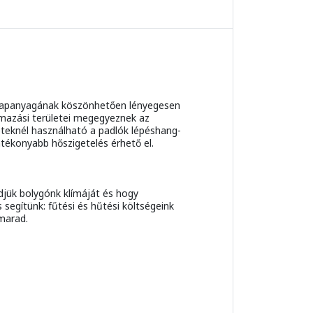
s alapanyagának köszönhetően lényegesen
lmazási területei megegyeznek az
knél használható a padlók lépéshang-
tékonyabb hőszigetelés érhető el.
jük bolygónk klímáját és hogy
segítünk: fűtési és hűtési költségeink
marad.