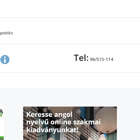
getelés
Tel:
96/515-114