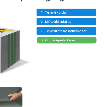
Termékoldal
Műszaki adatlap
Teljesítmény nyilatkozat