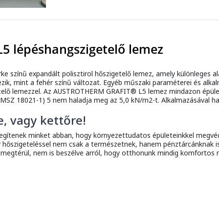
5 lépéshangszigetelő lemez
rke színű expandált polisztirol hőszigetelő lemez, amely különlege
zik, mint a fehér színű változat. Egyéb műszaki paraméterei és alka
elő lemezzel. Az AUSTROTHERM GRAFIT® L5 lemez mindazon épülete
 (MSZ 18021-1) 5 nem haladja meg az 5,0 kN/m2-t. Alkalmazásával ha
e, vagy kettőre!
segítenek minket abban, hogy környezettudatos épületeinkkel megvéd
 hőszigeteléssel nem csak a természetnek, hanem pénztárcánknak is 
 megtérül, nem is beszélve arról, hogy otthonunk mindig komfortos 