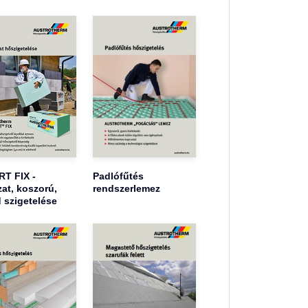
T FIX -
Padlófűtés
at, koszorú,
rendszerlemez
 szigetelése