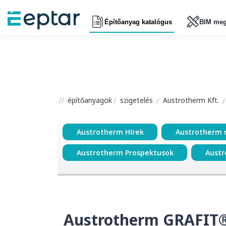
Építőanyag katalógus
BIM meg
építőanyagok
szigetelés
Austrotherm Kft.
Austrotherm Hírek
Austrotherm 
Austrotherm Prospektusok
Austr
Austrotherm GRAFIT®