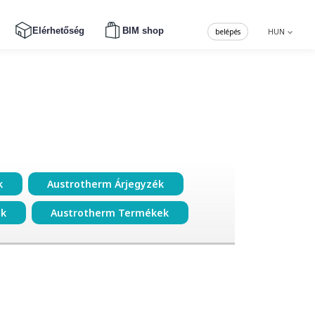
Elérhetőség
BIM shop
belépés
HUN
k
Austrotherm Árjegyzék
ok
Austrotherm Termékek