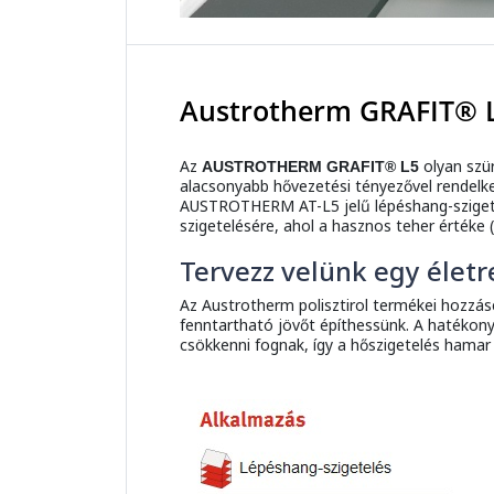
Austrotherm GRAFIT® L
Az
olyan szü
AUSTROTHERM GRAFIT® L5
alacsonyabb hővezetési tényezővel rendelke
AUSTROTHERM AT-L5 jelű lépéshang-sziget
szigetelésére, ahol a hasznos teher értéke
Tervezz velünk egy életr
Az Austrotherm polisztirol termékei hozzá
fenntartható jövőt építhessünk. A hatékony
csökkenni fognak, így a hőszigetelés hamar