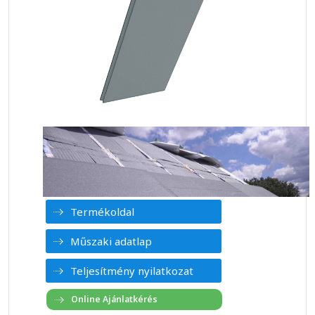
Termékoldal
Műszaki adatlap
Teljesítmény nyilatkozat