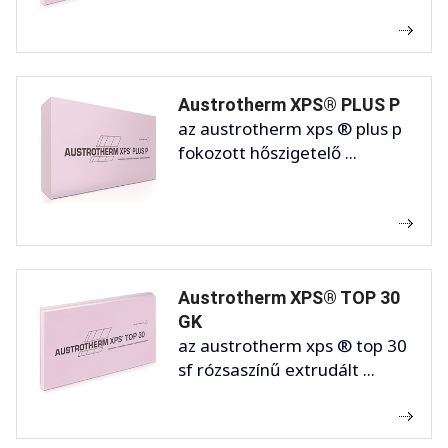
Austrotherm XPS® PLUS P
az austrotherm xps ® plus p
fokozott hőszigetelő ...
Austrotherm XPS® TOP 30
GK
az austrotherm xps ® top 30
sf rózsaszínű extrudált ...