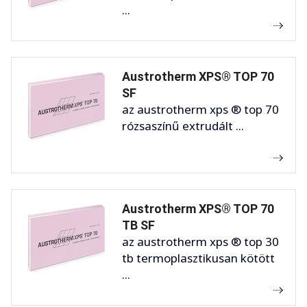
...
Austrotherm XPS® TOP 70
SF
az austrotherm xps ® top 70
rózsaszínű extrudált ...
Austrotherm XPS® TOP 70
TB SF
az austrotherm xps ® top 30
tb termoplasztikusan kötött
...