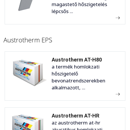
magastető hőszigetelés
lépcsős ...
Austrotherm EPS
Austrotherm AT-H80
a termék homlokzati
hőszigetelő
bevonatrendszerekben
alkalmazott, ...
Austrotherm AT-HR
az austrotherm at-hr
akusztikus homlokzati