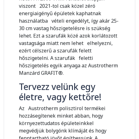
viszont 2021-tol csak közel zéró
energiaigényű épületek kaphatnak
használatba vételi engedélyt, így akár 25-
30 cm vastag hőszigetelésre is szükség
lehet. Ezt a szarufák közé azok korlátozott
vastagsága miatt nem lehet elhelyezni,
ezért célszerű a szarufák felett
hőszigetelni. A szarufák feletti
hőszigetelés egyik anyaga az Austrotherm
Manzárd GRAFIT®.
Tervezz velünk egy
életre, vagy kettőre!
Az Austrotherm polisztirol termékei
hozzásegítenek minket abban, hogy
környezettudatos épületeinkkel
megvédjük bolygónk klímáját és hogy
fenntartható jövőt építhessünk. A