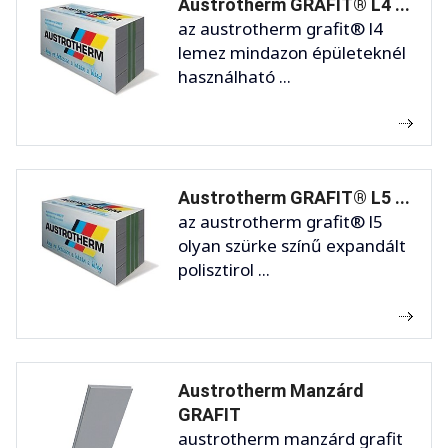
Austrotherm GRAFIT® L4 ...
az austrotherm grafit® l4
lemez mindazon épületeknél
használható ...
Austrotherm GRAFIT® L5 ...
az austrotherm grafit® l5
olyan szürke színű expandált
polisztirol ...
Austrotherm Manzárd
GRAFIT
austrotherm manzárd grafit