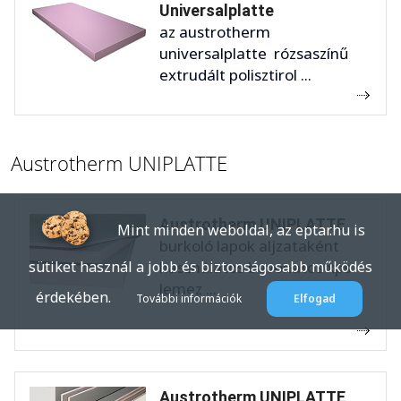
Universalplatte
az austrotherm
universalplatte rózsaszínű
extrudált polisztirol ...
Austrotherm UNIPLATTE
Austrotherm UNIPLATTE
Mint minden weboldal, az eptar.hu is
burkoló lapok aljzataként
használatos bevonatos xps
sütiket használ a jobb és biztonságosabb működés
lemez ...
érdekében.
További információk
Elfogad
Austrotherm UNIPLATTE