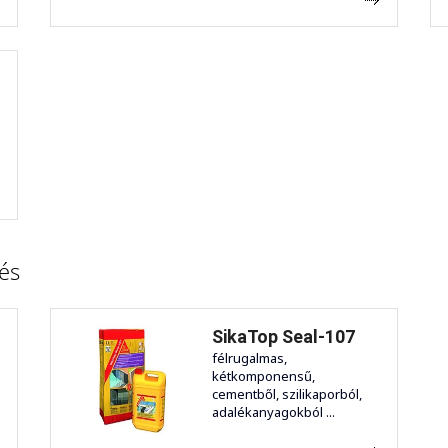
és
SikaTop Seal-107
félrugalmas,
kétkomponensű,
cementből, szilikaporból,
adalékanyagokból ...