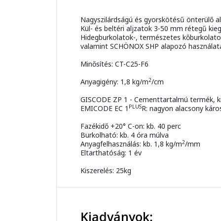
Nagyszilárdságú és gyorskötésű önterülő alj
Kül- és beltéri aljzatok 3-50 mm rétegű ki
Hidegburkolatok-, természetes kőburkolatok
valamint SCHÖNOX SHP alapozó használatával
Minősítés: CT-C25-F6
2
Anyagigény: 1,8 kg/m
/cm
GISCODE ZP 1 - Cementtartalmú termék, 
PLUS
EMICODE EC 1
R: nagyon alacsony káro
Fazékidő +20° C-on: kb. 40 perc
Burkolható: kb. 4 óra múlva
2
Anyagfelhasználás: kb. 1,8 kg/m
/mm
Eltarthatóság: 1 év
Kiszerelés: 25kg
Kiadványok: