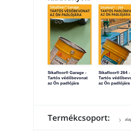
Sikafloor® Garage -
Sikafloor® 264 -
Tartós védőbevonat
Tartós védőbev
az Ön padlójára
az Ön padlójára
Termékcsoport:
ala