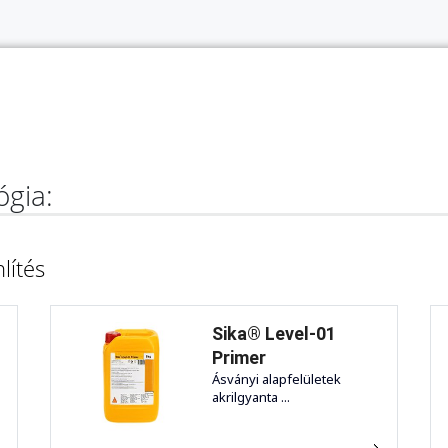
ógia:
lítés
Sika® Level-01
Primer
Ásványi alapfelületek
akrilgyanta ...