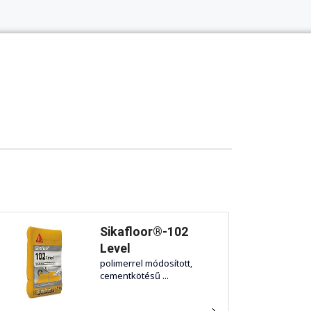
Sikafloor®-102
Level
polimerrel módosított,
cementkötésű ...