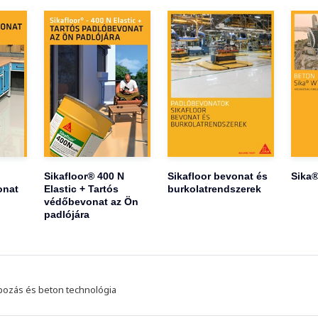
Sikafloor® 400 N
Sikafloor bevonat és
Sika®
onat
Elastic + Tartós
burkolatrendszerek
védőbevonat az Ön
padlójára
pozás és beton technológia