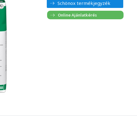
Schönox termékjegyzék