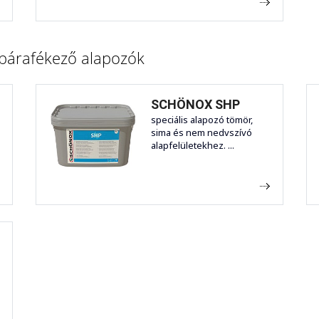
 párafékező alapozók
SCHÖNOX SHP
s
speciális alapozó tömör,
sima és nem nedvszívó
alapfelületekhez. ...
ó