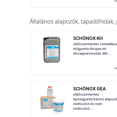
Általános alapozók, tapadóhidak,
SCHÖNOX KH
oldószermentes szintetiku
műgyanta diszperzió
elszappanosodás álló ...
SCHÖNOX GEA
oldószermentes
epoxigyanta bázisú alapoz
nedvszívó és nem
nedvszívó ...