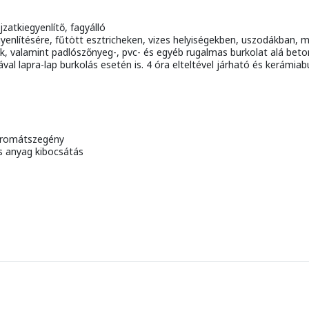
zatkiegyenlítő, fagyálló
egyenlítésére, fűtött esztricheken, vizes helyiségekben, uszodákban,
, valamint padlószőnyeg-, pvc- és egyéb rugalmas burkolat alá beton
 lapra-lap burkolás esetén is. 4 óra elteltével járható és kerámiabu
kromátszegény
s anyag kibocsátás