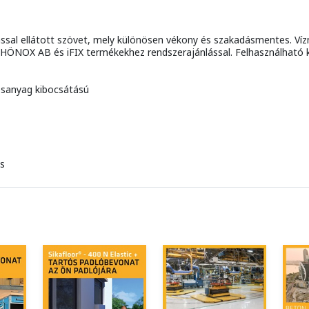
ással ellátott szövet, mely különösen vékony és szakadásmentes. Víz
NOX AB és iFIX termékekhez rendszerajánlással. Felhasználható kül
sanyag kibocsátású
cs