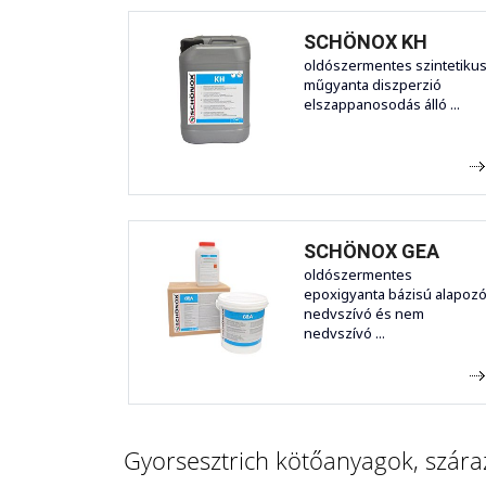
SCHÖNOX KH
oldószermentes szintetiku
műgyanta diszperzió
elszappanosodás álló ...
SCHÖNOX GEA
oldószermentes
epoxigyanta bázisú alapoz
nedvszívó és nem
nedvszívó ...
Gyorsesztrich kötőanyagok, száraz