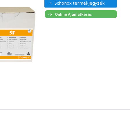
Schönox termékjegyzék