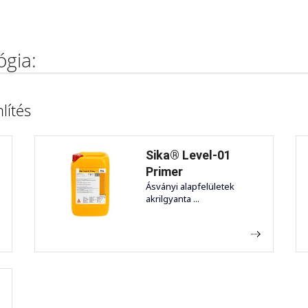
ógia:
lítés
Sika® Level-01
Primer
Ásványi alapfelületek
akrilgyanta ...