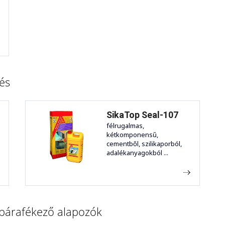
és
SikaTop Seal-107
félrugalmas,
kétkomponensű,
cementből, szilikaporból,
adalékanyagokból ...
 párafékező alapozók