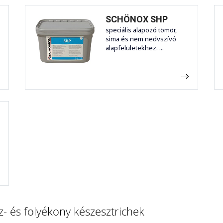
SCHÖNOX SHP
s
speciális alapozó tömör,
sima és nem nedvszívó
alapfelületekhez. ...
ó
- és folyékony készesztrichek