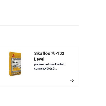
Sikafloor®-102
Level
polimerrel módosított,
cementkötésű ...