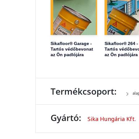
Sikafloor® Garage -
Sikafloor® 264 -
Tartós védőbevonat
Tartós védőbev
az Ön padlójára
az Ön padlójára
Termékcsoport:
ala
Gyártó:
Sika Hungária Kft.