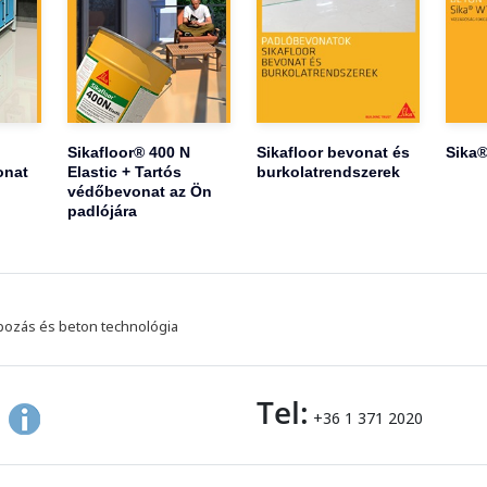
Sikafloor® 400 N
Sikafloor bevonat és
Sika®
onat
Elastic + Tartós
burkolatrendszerek
védőbevonat az Ön
padlójára
pozás és beton technológia
Tel:
+36 1 371 2020