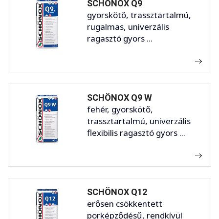
SCHÖNOX Q9
gyorskötő, trassztartalmú,
rugalmas, univerzális
ragasztó gyors ...
SCHÖNOX Q9 W
fehér, gyorskötő,
trassztartalmú, univerzális
flexibilis ragasztó gyors ...
SCHÖNOX Q12
erősen csökkentett
porképződésű, rendkívül