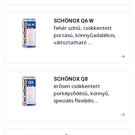
SCHÖNOX Q6 W
fehér színű, csökkentett
porzású, könnyűadalékos,
változtatható ...
SCHÖNOX Q8
erősen csökkentett
porképződésű, könnyű,
speciális flexibilis ...