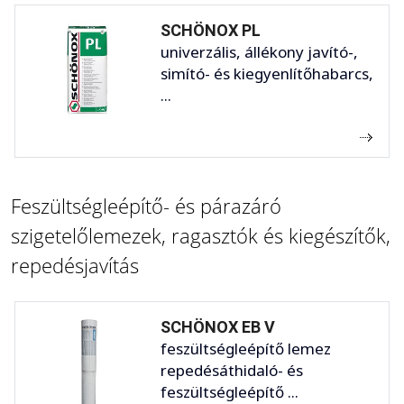
SCHÖNOX PL
univerzális, állékony javító-,
simító- és kiegyenlítőhabarcs,
...
Feszültségleépítő- és párazáró
szigetelőlemezek, ragasztók és kiegészítők,
repedésjavítás
SCHÖNOX EB V
feszültségleépítő lemez
repedésáthidaló- és
feszültségleépítő ...