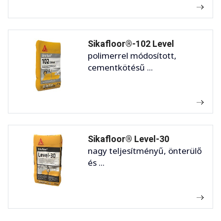
Sikafloor®-102 Level
polimerrel módosított,
cementkötésű ...
Sikafloor® Level-30
nagy teljesítményű, önterülő
és ...