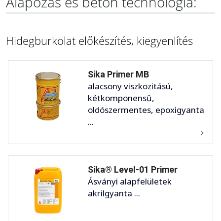
Alapozás és beton technológia:
Hidegburkolat előkészítés, kiegyenlítés
Sika Primer MB
alacsony viszkozitású,
kétkomponensű,
oldószermentes, epoxigyanta
...
Sika® Level-01 Primer
Ásványi alapfelületek
akrilgyanta ...