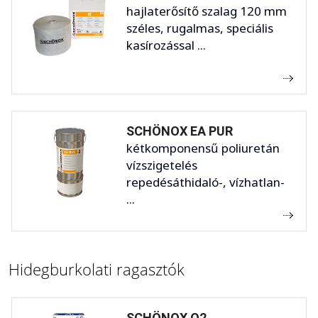
hajlaterősítő szalag 120 mm
széles, rugalmas, speciális
kasírozással ...
SCHÖNOX EA PUR
kétkomponensű poliuretán
vízszigetelés
repedésáthidaló-, vízhatlan-
...
Hidegburkolati ragasztók
SCHÖNOX Q2