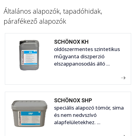
Általános alapozók, tapadóhidak,
párafékező alapozók
SCHÖNOX KH
oldószermentes szintetikus
műgyanta diszperzió
elszappanosodás álló ...
SCHÖNOX SHP
speciális alapozó tömör, sima
és nem nedvszívó
alapfelületekhez. ...