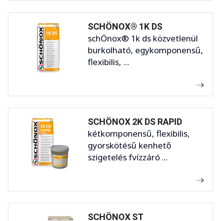
SCHÖNOX® 1K DS
schÖnox® 1k ds közvetlenül
burkolható, egykomponensű,
flexibilis, ...
SCHÖNOX 2K DS RAPID
kétkomponensű, flexibilis,
gyorskötésű kenhető
szigetelés fvízzáró ...
SCHÖNOX ST