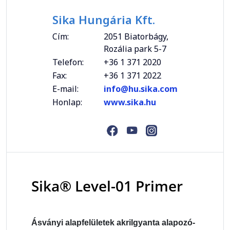
Sika Hungária Kft.
Cím:
2051 Biatorbágy,
Rozália park 5-7
Telefon:
+36 1 371 2020
Fax:
+36 1 371 2022
E-mail:
info@hu.sika.com
Honlap:
www.sika.hu
Sika® Level-01 Primer
Ásványi alapfelületek akrilgyanta alapozó-