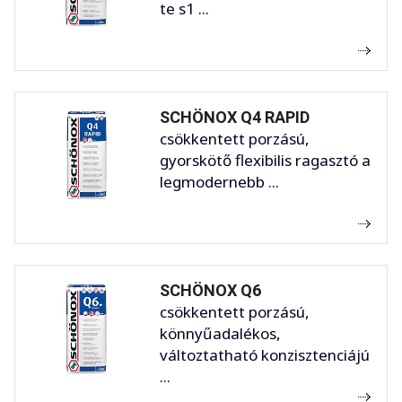
te s1 ...
SCHÖNOX Q4 RAPID
csökkentett porzású,
gyorskötő flexibilis ragasztó a
legmodernebb ...
SCHÖNOX Q6
csökkentett porzású,
könnyűadalékos,
változtatható konzisztenciájú
...