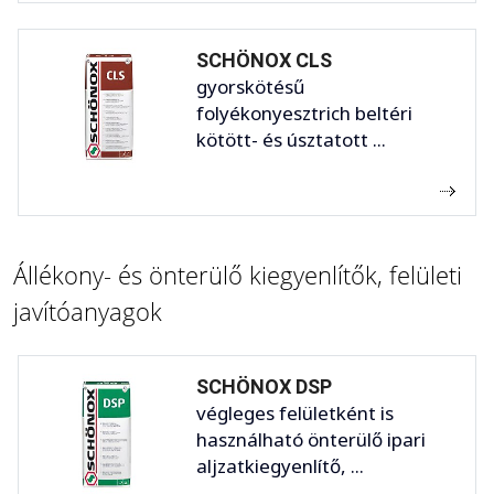
SCHÖNOX CLS
gyorskötésű
folyékonyesztrich beltéri
kötött- és úsztatott ...
Állékony- és önterülő kiegyenlítők, felületi
javítóanyagok
SCHÖNOX DSP
végleges felületként is
használható önterülő ipari
aljzatkiegyenlítő, ...