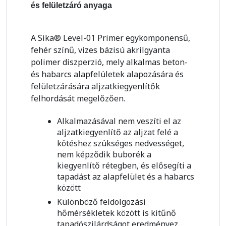
és felületzáró anyaga
A Sika® Level-01 Primer egykomponensű,
fehér színű, vizes bázisú akrilgyanta
polimer diszperzió, mely alkalmas beton-
és habarcs alapfelületek alapozására és
felületzárására aljzatkiegyenlítők
felhordását megelőzően.
Alkalmazásával nem veszíti el az
aljzatkiegyenlítő az aljzat felé a
kötéshez szükséges nedvességet,
nem képződik buborék a
kiegyenlítő rétegben, és elősegíti a
tapadást az alapfelület és a habarcs
között
Különböző feldolgozási
hőmérsékletek között is kitűnő
tapadószilárdságot eredményez