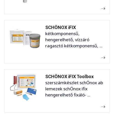
SCHÖNOX iFIX
kétkomponensű,
hengerelhető, vízzáró
ragasztó kétkomponensű, ...
SCHÖNOX iFIX Toolbox
szerszámkészlet schÖnox ab
lemezek schÖnox ifix
hengerelhető fixáló- ...