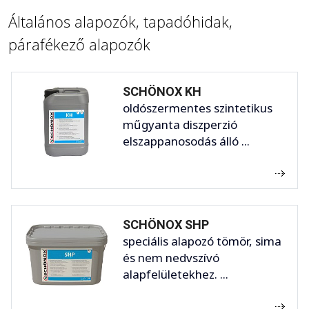
Általános alapozók, tapadóhidak,
párafékező alapozók
SCHÖNOX KH
oldószermentes szintetikus
műgyanta diszperzió
elszappanosodás álló ...
SCHÖNOX SHP
speciális alapozó tömör, sima
és nem nedvszívó
alapfelületekhez. ...