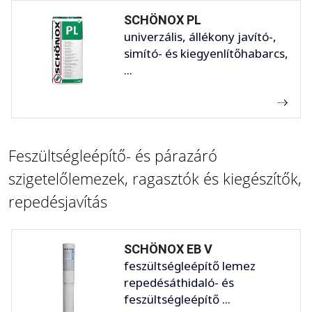
SCHÖNOX PL
univerzális, állékony javító-,
simító- és kiegyenlítőhabarcs,
...
Feszültségleépítő- és párazáró
szigetelőlemezek, ragasztók és kiegészítők,
repedésjavítás
SCHÖNOX EB V
feszültségleépítő lemez
repedésáthidaló- és
feszültségleépítő ...