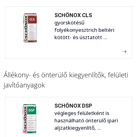
SCHÖNOX CLS
gyorskötésű
folyékonyesztrich beltéri
kötött- és úsztatott ...
Állékony- és önterülő kiegyenlítők, felületi
javítóanyagok
SCHÖNOX DSP
végleges felületként is
használható önterülő ipari
aljzatkiegyenlítő, ...