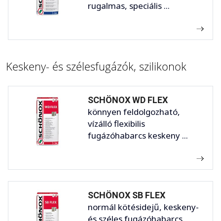
rugalmas, speciális ...
Keskeny- és szélesfugázók, szilikonok
SCHÖNOX WD FLEX
könnyen feldolgozható,
vízálló flexibilis
fugázóhabarcs keskeny ...
SCHÖNOX SB FLEX
normál kötésidejű, keskeny-
és széles fugázóhabarcs