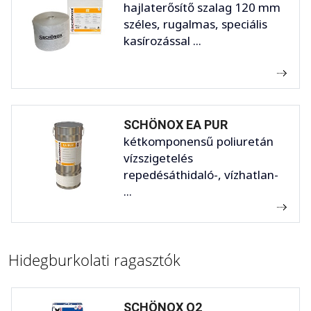
hajlaterősítő szalag 120 mm
széles, rugalmas, speciális
kasírozással ...
SCHÖNOX EA PUR
kétkomponensű poliuretán
vízszigetelés
repedésáthidaló-, vízhatlan-
...
Hidegburkolati ragasztók
SCHÖNOX Q2