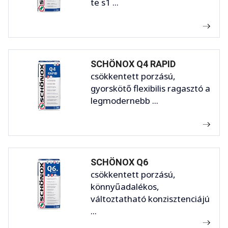
te s1 ...
SCHÖNOX Q4 RAPID
csökkentett porzású,
gyorskötő flexibilis ragasztó a
legmodernebb ...
SCHÖNOX Q6
csökkentett porzású,
könnyűadalékos,
változtatható konzisztenciájú
...