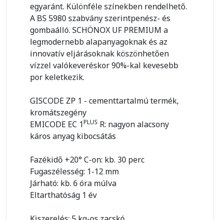
egyaránt. Különféle színekben rendelhető.
A BS 5980 szabvány szerintpenész- és
gombaálló. SCHÖNOX UF PREMIUM a
legmodernebb alapanyagoknak és az
innovatív eljárásoknak köszönhetően
vízzel valókeveréskor 90%-kal kevesebb
por keletkezik.
GISCODE ZP 1 - cementtartalmú termék,
kromátszegény
PLUS
EMICODE EC 1
R: nagyon alacsony
káros anyag kibocsátás
Fazékidő +20° C-on: kb. 30 perc
Fugaszélesség: 1-12 mm
Járható: kb. 6 óra múlva
Eltarthatóság 1 év
Kiszerelés: 5 kg-os zacskó