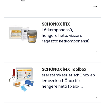
SCHÖNOX iFIX
kétkomponensű,
hengerelhető, vízzáró
ragasztó kétkomponensű, ...
SCHÖNOX iFIX Toolbox
szerszámkészlet schÖnox ab
lemezek schÖnox ifix
hengerelhető fixáló- ...