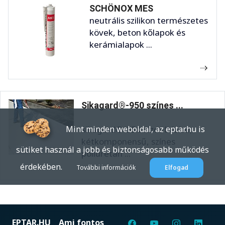
SCHÖNOX MES
neutrális szilikon természetes
kövek, beton kőlapok és
kerámialapok ...
Sikagard®-950 színes ...
Mint minden weboldal, az eptar.hu is
sikagard®-950 vizes bázisú,
kétkomponensű, színes
sütiket használ a jobb és biztonságosabb működés
poliuretán ...
érdekében.
További információk
Elfogad
EPTAR.HU
Ami fontos