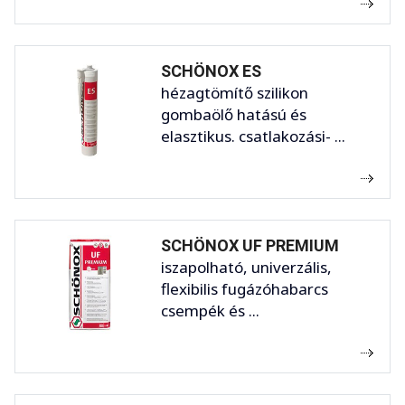
SCHÖNOX ES
hézagtömítő szilikon
gombaölő hatású és
elasztikus. csatlakozási- ...
SCHÖNOX UF PREMIUM
iszapolható, univerzális,
flexibilis fugázóhabarcs
csempék és ...