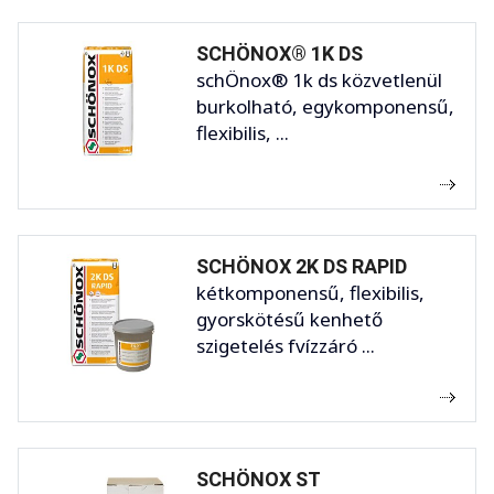
SCHÖNOX® 1K DS
schÖnox® 1k ds közvetlenül
burkolható, egykomponensű,
flexibilis, ...
SCHÖNOX 2K DS RAPID
kétkomponensű, flexibilis,
gyorskötésű kenhető
szigetelés fvízzáró ...
SCHÖNOX ST