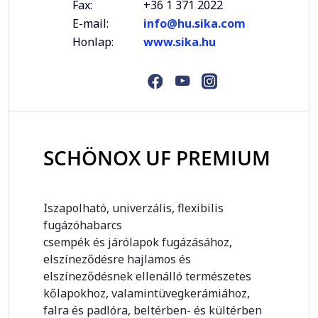
Fax:
+36 1 371 2022
E-mail:
info@hu.sika.com
Honlap:
www.sika.hu
SCHÖNOX UF PREMIUM
Iszapolható, univerzális, flexibilis
fugázóhabarcs
csempék és járólapok fugázásához,
elszíneződésre hajlamos és
elszíneződésnek ellenálló természetes
kőlapokhoz, valamintüvegkerámiához,
falra és padlóra, beltérben- és kültérben