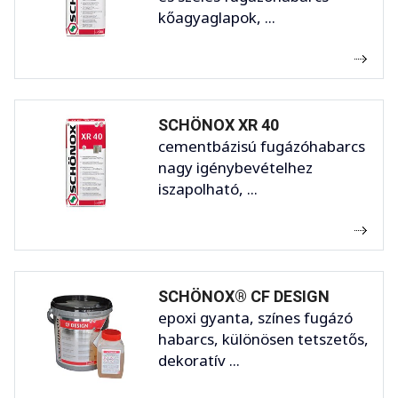
kőagyaglapok, ...
SCHÖNOX XR 40
cementbázisú fugázóhabarcs
nagy igénybevételhez
iszapolható, ...
SCHÖNOX® CF DESIGN
epoxi gyanta, színes fugázó
habarcs, különösen tetszetős,
dekoratív ...