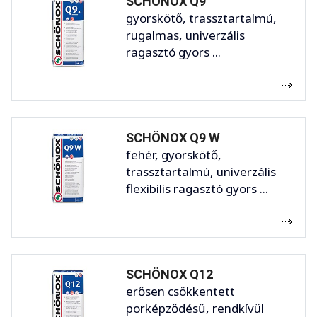
SCHÖNOX Q9
gyorskötő, trassztartalmú,
rugalmas, univerzális
ragasztó gyors ...
SCHÖNOX Q9 W
fehér, gyorskötő,
trassztartalmú, univerzális
flexibilis ragasztó gyors ...
SCHÖNOX Q12
erősen csökkentett
porképződésű, rendkívül