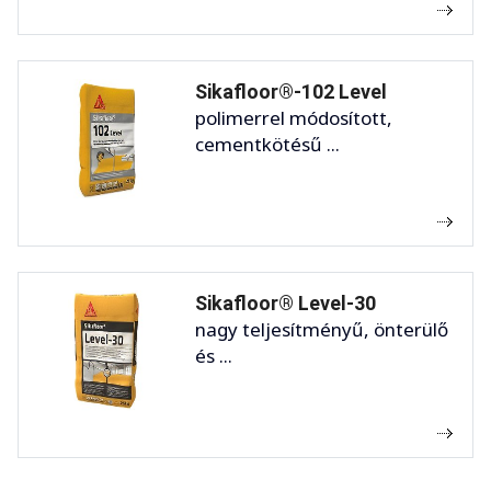
Sikafloor®-102 Level
polimerrel módosított,
cementkötésű ...
Sikafloor® Level-30
nagy teljesítményű, önterülő
és ...