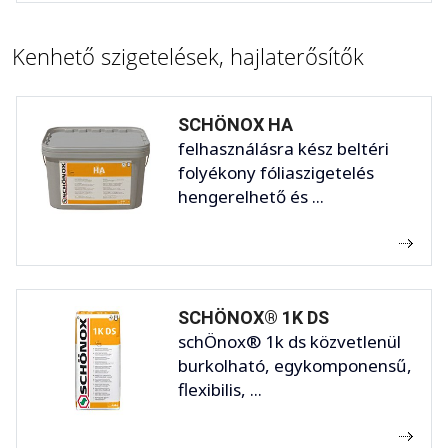
Kenhető szigetelések, hajlaterősítők
SCHÖNOX HA
felhasználásra kész beltéri
folyékony fóliaszigetelés
hengerelhető és ...
SCHÖNOX® 1K DS
schÖnox® 1k ds közvetlenül
burkolható, egykomponensű,
flexibilis, ...