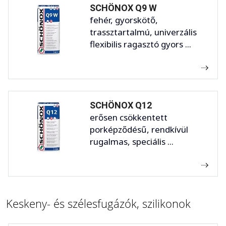
SCHÖNOX Q9 W
fehér, gyorskötő,
trassztartalmú, univerzális
flexibilis ragasztó gyors ...
SCHÖNOX Q12
erősen csökkentett
porképződésű, rendkívül
rugalmas, speciális ...
Keskeny- és szélesfugázók, szilikonok