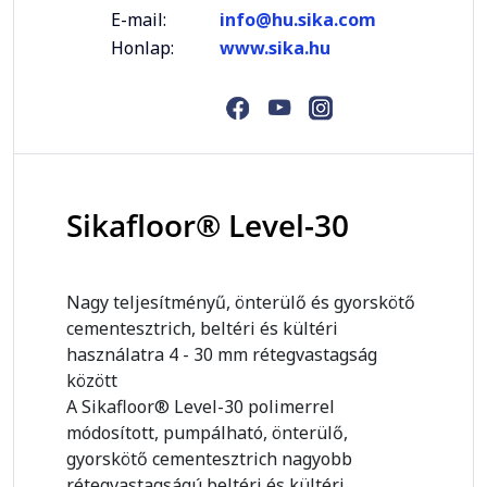
E-mail:
info@hu.sika.com
Honlap:
www.sika.hu
Sikafloor® Level-30
Nagy teljesítményű, önterülő és gyorskötő
cementesztrich, beltéri és kültéri
használatra 4 - 30 mm rétegvastagság
között
A Sikafloor® Level-30 polimerrel
módosított, pumpálható, önterülő,
gyorskötő cementesztrich nagyobb
rétegvastagságú beltéri és kültéri