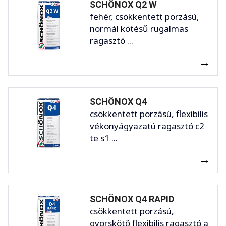
SCHÖNOX Q2 W
fehér, csökkentett porzású,
normál kötésű rugalmas
ragasztó ...
SCHÖNOX Q4
csökkentett porzású, flexibilis
vékonyágyazatú ragasztó c2
te s1 ...
SCHÖNOX Q4 RAPID
csökkentett porzású,
gyorskötő flexibilis ragasztó a