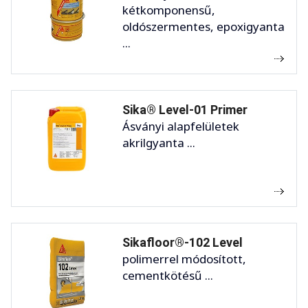
kétkomponensű,
oldószermentes, epoxigyanta
...
Sika® Level-01 Primer
Ásványi alapfelületek
akrilgyanta ...
Sikafloor®-102 Level
polimerrel módosított,
cementkötésű ...