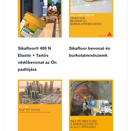
Sikafloor® 400 N
Sikafloor bevonat és
Elastic + Tartós
burkolatrendszerek
védőbevonat az Ön
padlójára