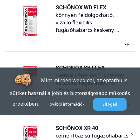
SCHÖNOX WD FLEX
könnyen feldolgozható,
vízálló flexibilis
fugázóhabarcs keskeny ...
SCHÖNOX SB FLEX
normál kötésidejű, keskeny-
Mint minden weboldal, az eptar.hu is
és széles fugázóhabarcs
kőagyaglapok, ...
sütiket használ a jobb és biztonságosabb működés
érdekében.
További információk
Elfogad
SCHÖNOX XR 40
cementbázisú fugázóhabarcs