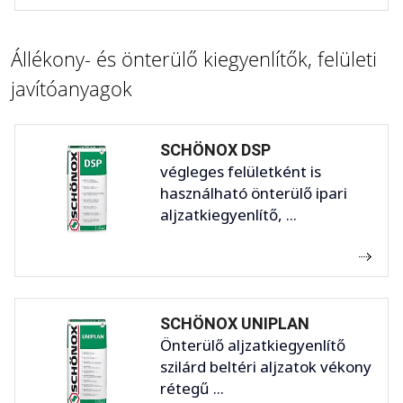
Állékony- és önterülő kiegyenlítők, felületi
javítóanyagok
SCHÖNOX DSP
végleges felületként is
használható önterülő ipari
aljzatkiegyenlítő, ...
SCHÖNOX UNIPLAN
Önterülő aljzatkiegyenlítő
szilárd beltéri aljzatok vékony
rétegű ...