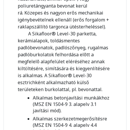
poliuretángyanta bevonat kerül
rá. Közepes és nagyon erős mechanikai
igénybevételnek ellenáll (erős forgalom +
raklapszállító targonca ütésterheléssel).
A Sikafloor® Level-30 parketta,
kerámialapok, toldásmentes
padlóbevonatok, padlószőnyeg, rugalmas
padlóburkolatok felhordása elõtt a
megfelelõ alapfelület eléréséhez annak
kiltöltésére, simítására és kiegyenlítésére
is alkalmas. A Sikafloor® Level-30
esztrichként alkalmazható külső
területeken burkolattal, pl. bevonattal.
Alkalmas betonjavítási munkákhoz
(MSZ EN 1504-9 3. alapelv 3.1
javítási mód).
Alkalmas szerkezetmegerősítésre
(MSZ EN 1504-9 4. alapelv 4.4