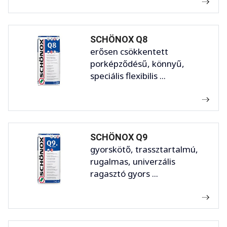
SCHÖNOX Q8
erősen csökkentett
porképződésű, könnyű,
speciális flexibilis ...
SCHÖNOX Q9
gyorskötő, trassztartalmú,
rugalmas, univerzális
ragasztó gyors ...