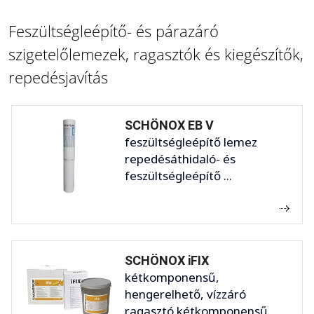
Feszültségleépítő- és párazáró
szigetelőlemezek, ragasztók és kiegészítők,
repedésjavítás
SCHÖNOX EB V
feszültségleépítő lemez
repedésáthidaló- és
feszültségleépítő ...
SCHÖNOX iFIX
kétkomponensű,
hengerelhető, vízzáró
ragasztó kétkomponensű, ...