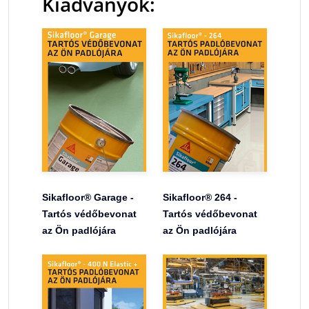
Kiadványok:
Sikafloor® Garage -
Sikafloor® 264 -
Tartós védőbevonat
Tartós védőbevonat
az Ön padlójára
az Ön padlójára