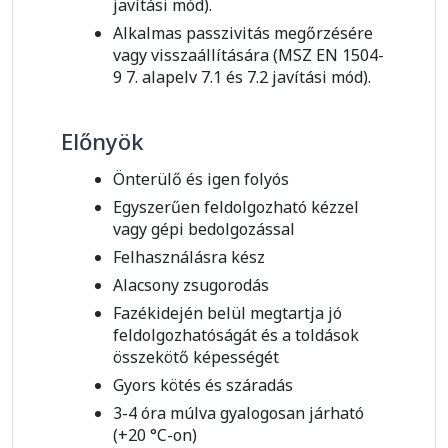
javítási mód).
Alkalmas passzivitás megőrzésére
vagy visszaállítására (MSZ EN 1504-
9 7. alapelv 7.1 és 7.2 javítási mód).
Előnyök
Önterülő és igen folyós
Egyszerűen feldolgozható kézzel
vagy gépi bedolgozással
Felhasználásra kész
Alacsony zsugorodás
Fazékidején belül megtartja jó
feldolgozhatóságát és a toldások
összekötő képességét
Gyors kötés és száradás
3-4 óra múlva gyalogosan járható
(+20 °C-on)