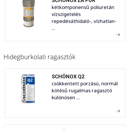
SCHÖNOX EA PUR
kétkomponensű poliuretán
vízszigetelés
repedésáthidaló-, vízhatlan-
...
Hidegburkolati ragasztók
SCHÖNOX Q2
csökkentett porzású, normál
kötésű rugalmas ragasztó
különösen ...