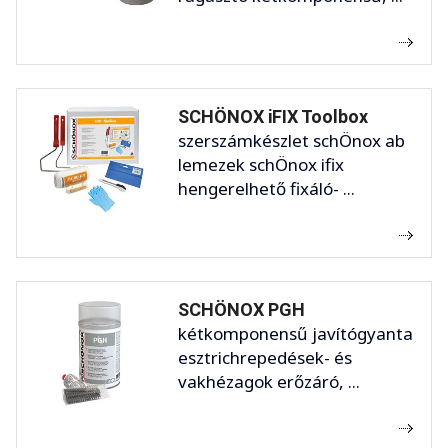
SCHÖNOX iFIX Toolbox
szerszámkészlet schÖnox ab
lemezek schÖnox ifix
hengerelhető fixáló- ...
SCHÖNOX PGH
kétkomponensű javítógyanta
esztrichrepedések- és
vakhézagok erőzáró, ...