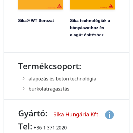
Sika® WT Sorozat
Sika technológiák a
bányászathoz és
alagút építéshez
Termékcsoport:
alapozás és beton technológia
burkolatragasztás
Gyártó:
Sika Hungária Kft.
Tel:
+36 1 371 2020