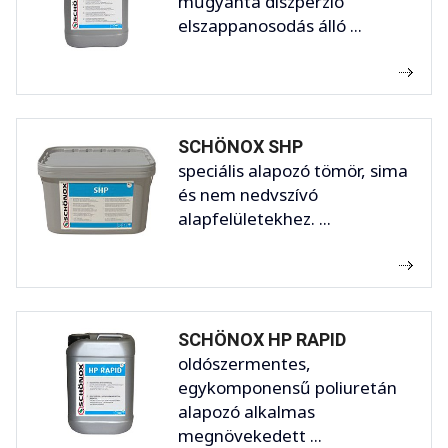
műgyanta diszperzió
elszappanosodás álló ...
SCHÖNOX SHP
speciális alapozó tömör, sima
és nem nedvszívó
alapfelületekhez. ...
SCHÖNOX HP RAPID
oldószermentes,
egykomponensű poliuretán
alapozó alkalmas
megnövekedett ...