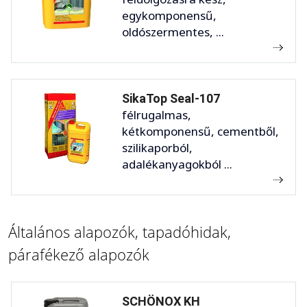
egykomponensű,
oldószermentes, ...
SikaTop Seal-107
félrugalmas,
kétkomponensű, cementből,
szilikaporból,
adalékanyagokból ...
Általános alapozók, tapadóhidak,
párafékező alapozók
SCHÖNOX KH