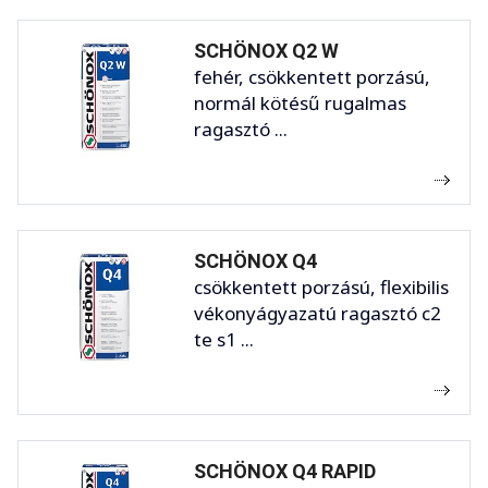
SCHÖNOX Q2 W
fehér, csökkentett porzású,
normál kötésű rugalmas
ragasztó ...
SCHÖNOX Q4
csökkentett porzású, flexibilis
vékonyágyazatú ragasztó c2
te s1 ...
SCHÖNOX Q4 RAPID