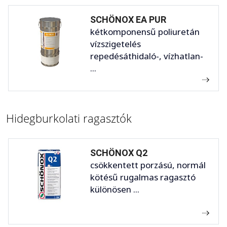
SCHÖNOX EA PUR
kétkomponensű poliuretán
vízszigetelés
repedésáthidaló-, vízhatlan-
...
Hidegburkolati ragasztók
SCHÖNOX Q2
csökkentett porzású, normál
kötésű rugalmas ragasztó
különösen ...