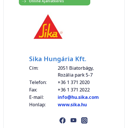
Sika Hungária Kft.
Cím:
2051 Biatorbágy,
Rozália park 5-7
Telefon:
+36 1 371 2020
Fax:
+36 1 371 2022
E-mail:
info@hu.sika.com
Honlap:
www.sika.hu