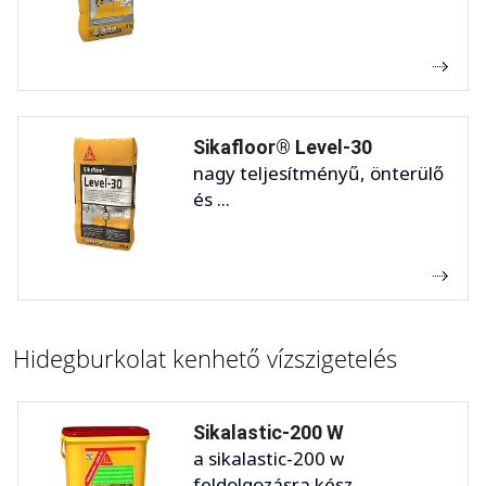
Sikafloor® Level-30
nagy teljesítményű, önterülő
és ...
Hidegburkolat kenhető vízszigetelés
Sikalastic-200 W
a sikalastic-200 w
feldolgozásra kész,