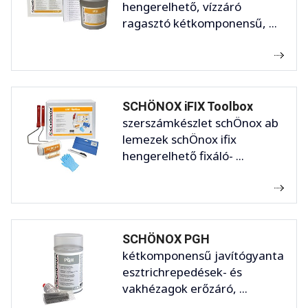
hengerelhető, vízzáró
ragasztó kétkomponensű, ...
SCHÖNOX iFIX Toolbox
szerszámkészlet schÖnox ab
lemezek schÖnox ifix
hengerelhető fixáló- ...
SCHÖNOX PGH
kétkomponensű javítógyanta
esztrichrepedések- és
vakhézagok erőzáró, ...