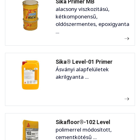
Sika Primer MB
alacsony viszkozitású,
kétkomponensű,
oldószermentes, epoxigyanta
...
Sika® Level-01 Primer
Ásványi alapfelületek
akrilgyanta ...
Sikafloor®-102 Level
polimerrel módosított,
cementkötésű ...