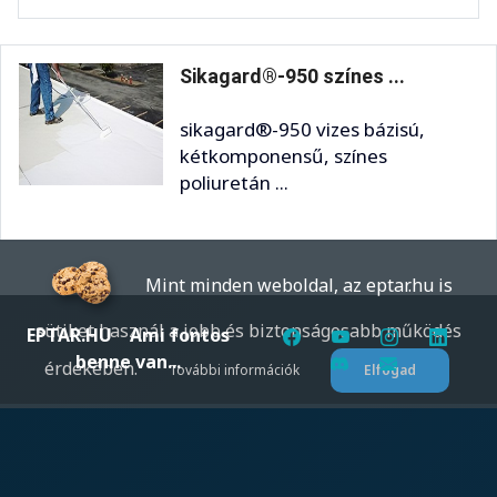
Sikagard®-950 színes ...
sikagard®-950 vizes bázisú,
kétkomponensű, színes
poliuretán ...
Mint minden weboldal, az eptar.hu is
sütiket használ a jobb és biztonságosabb működés
EPTAR.HU
Ami fontos
benne van...
érdekében.
További információk
Elfogad