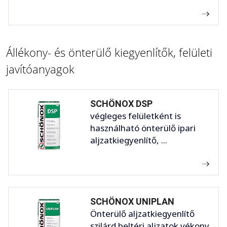
Állékony- és önterülő kiegyenlítők, felületi
javítóanyagok
SCHÖNOX DSP
végleges felületként is
használható önterülő ipari
aljzatkiegyenlítő, ...
SCHÖNOX UNIPLAN
Önterülő aljzatkiegyenlítő
szilárd beltéri aljzatok vékony