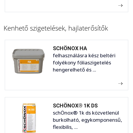
Kenhető szigetelések, hajlaterősítők
SCHÖNOX HA
felhasználásra kész beltéri
folyékony fóliaszigetelés
hengerelhető és ...
SCHÖNOX® 1K DS
schÖnox® 1k ds közvetlenül
burkolható, egykomponensű,
flexibilis, ...