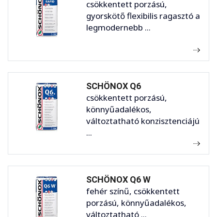
csökkentett porzású,
gyorskötő flexibilis ragasztó a
legmodernebb ...
SCHÖNOX Q6
csökkentett porzású,
könnyűadalékos,
változtatható konzisztenciájú
...
SCHÖNOX Q6 W
fehér színű, csökkentett
porzású, könnyűadalékos,
változtatható ...