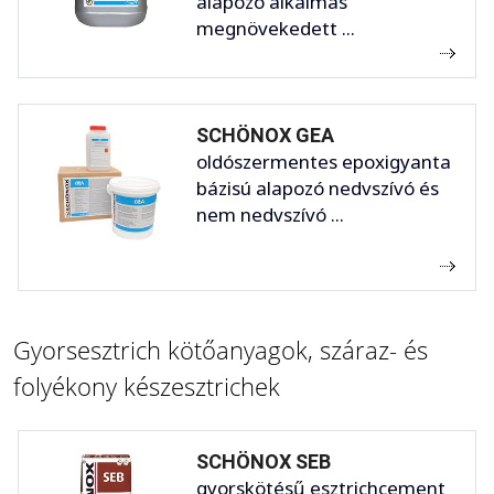
alapozó alkalmas
megnövekedett ...
SCHÖNOX GEA
oldószermentes epoxigyanta
bázisú alapozó nedvszívó és
nem nedvszívó ...
Gyorsesztrich kötőanyagok, száraz- és
folyékony készesztrichek
SCHÖNOX SEB
gyorskötésű esztrichcement