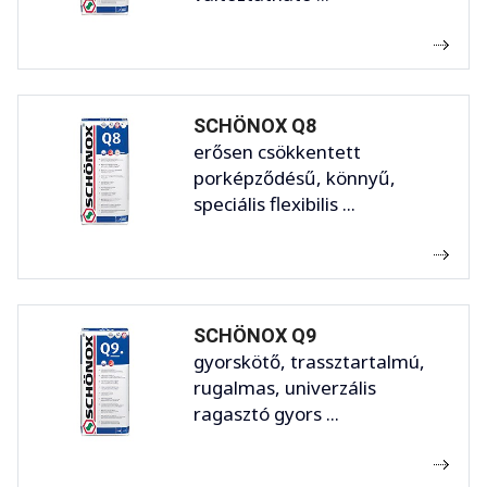
SCHÖNOX Q8
erősen csökkentett
porképződésű, könnyű,
speciális flexibilis ...
SCHÖNOX Q9
gyorskötő, trassztartalmú,
rugalmas, univerzális
ragasztó gyors ...