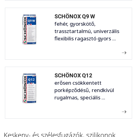
SCHÖNOX Q9 W
fehér, gyorskötő,
trassztartalmú, univerzális
flexibilis ragasztó gyors ...
SCHÖNOX Q12
erősen csökkentett
porképződésű, rendkívül
rugalmas, speciális ...
Keskeny- és szélesfugázók, szilikonok