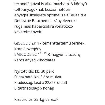
technológiával is alkalmazható. A könnyű
töltőanyagoknak köszönhetően
anyagszükséglete optimalizált.Teljesíti a
Deutsche Bauchemie irányelvének
rugalmas habarcsokra vonatkozó
követelményeit.
GISCODE ZP 1 - cementtartalmú termék,
kromátszegény
PLUS
EMICODE EC 1
R: nagyon alacsony
káros anyag kibocsátás
Nyitott idő: kb. 30 perc
Fugázható: kb. 3 óra múlva
Kiadósság: lásd a 22./23. oldalt
Eltarthatóság: 6 hónap
Kiszerelés: 25-kg-os zsák