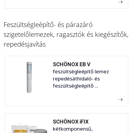
Feszültségleépítő- és párazáró
szigetelőlemezek, ragasztók és kiegészítők,
repedésjavítás
SCHÖNOX EB V
feszültségleépítő lemez
repedésáthidaló- és
feszültségleépítő ...
SCHÖNOX iFIX
kétkomponensű,