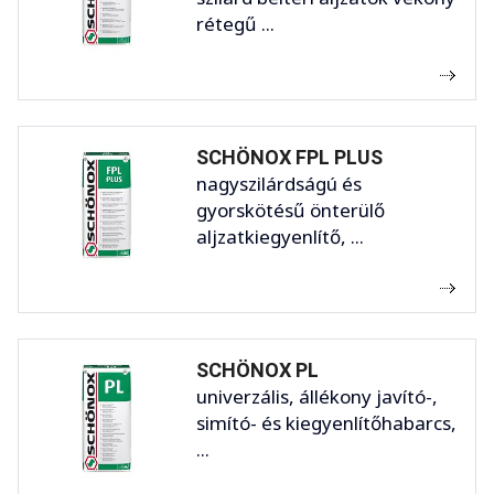
rétegű ...
SCHÖNOX FPL PLUS
nagyszilárdságú és
gyorskötésű önterülő
aljzatkiegyenlítő, ...
SCHÖNOX PL
univerzális, állékony javító-,
simító- és kiegyenlítőhabarcs,
...