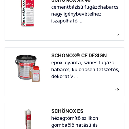
cementbázisú fugázóhabarcs
nagy igénybevételhez
iszapolható, ...
SCHÖNOX® CF DESIGN
epoxi gyanta, színes fugázó
habarcs, különösen tetszetős,
dekoratív ...
SCHÖNOX ES
hézagtömítő szilikon
gombaölő hatású és