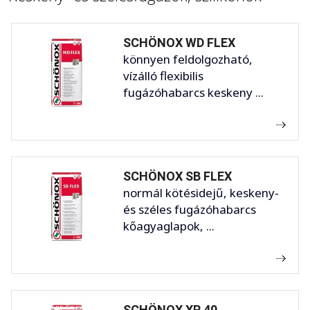
SCHÖNOX WD FLEX
könnyen feldolgozható,
vízálló flexibilis
fugázóhabarcs keskeny ...
SCHÖNOX SB FLEX
normál kötésidejű, keskeny-
és széles fugázóhabarcs
kőagyaglapok, ...
SCHÖNOX XR 40