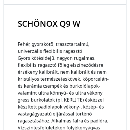
SCHÖNOX Q9 W
Fehér, gyorskötő, trassztartalmú,
univerzális flexibilis ragasztó
Gyors kötésidejű, nagyon rugalmas,
flexibilis ragasztó főleg elszíneződésre
érzékeny kalibrált, nem kalibrált és nem
kristályos természeteskövek, kőporcelán-
és kerámia csempék és burkolólapok-,
valamint ultra könnyű- és ultra vékony
gress burkolatok (pl. KERLITE) éskézzel
készített padlólapok vékony-, közép- és
vastagágyazatú eljárással történő
ragasztásához. Alkalmas falra és padlóra.
Vízszintesfelületeken folyékonyágyas