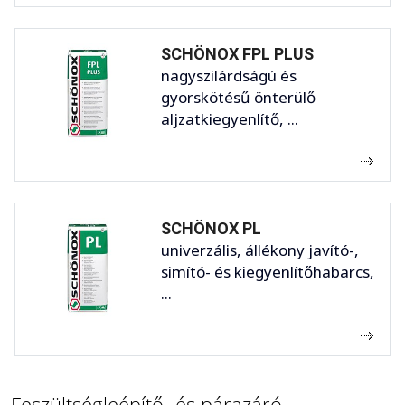
SCHÖNOX FPL PLUS
nagyszilárdságú és
gyorskötésű önterülő
aljzatkiegyenlítő, ...
SCHÖNOX PL
univerzális, állékony javító-,
simító- és kiegyenlítőhabarcs,
...
Feszültségleépítő- és párazáró