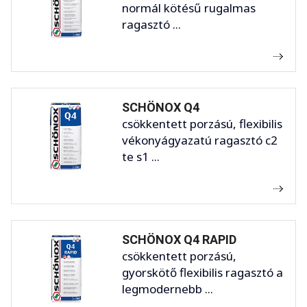
normál kötésű rugalmas
ragasztó ...
SCHÖNOX Q4
csökkentett porzású, flexibilis
vékonyágyazatú ragasztó c2
te s1 ...
SCHÖNOX Q4 RAPID
csökkentett porzású,
gyorskötő flexibilis ragasztó a
legmodernebb ...