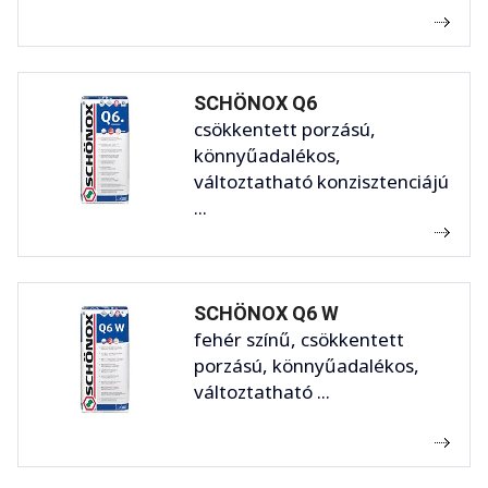
SCHÖNOX Q6
csökkentett porzású,
könnyűadalékos,
változtatható konzisztenciájú
...
SCHÖNOX Q6 W
fehér színű, csökkentett
porzású, könnyűadalékos,
változtatható ...