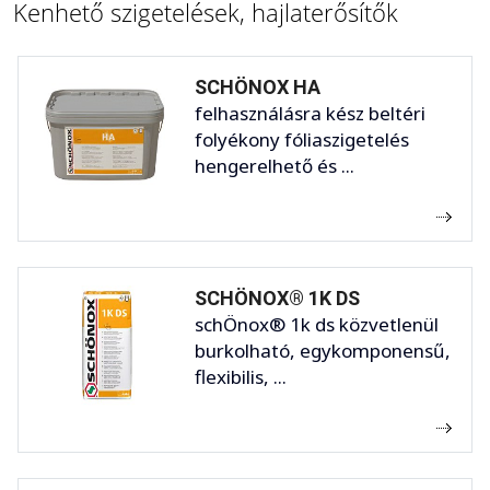
Kenhető szigetelések, hajlaterősítők
SCHÖNOX HA
felhasználásra kész beltéri
folyékony fóliaszigetelés
hengerelhető és ...
SCHÖNOX® 1K DS
schÖnox® 1k ds közvetlenül
burkolható, egykomponensű,
flexibilis, ...