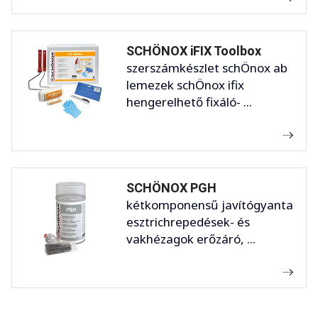
SCHÖNOX iFIX Toolbox
szerszámkészlet schÖnox ab
lemezek schÖnox ifix
hengerelhető fixáló- ...
SCHÖNOX PGH
kétkomponensű javítógyanta
esztrichrepedések- és
vakhézagok erőzáró, ...