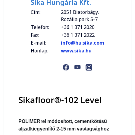
Sika Hungária Kft.
Cím:
2051 Biatorbágy,
Rozália park 5-7
Telefon:
+36 1 371 2020
Fax:
+36 1 371 2022
E-mail:
info@hu.sika.com
Honlap:
www.sika.hu
Sikafloor®-102 Level
POLiMERrel módosított, cementkötésű
aljzatkiegyenlítő 2-15 mm vastagsághoz