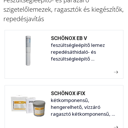
szigetelőlemezek, ragasztók és kiegészítők,
repedésjavítás
SCHÖNOX EB V
feszültségleépítő lemez
repedésáthidaló- és
feszültségleépítő ...
SCHÖNOX iFIX
kétkomponensű,
hengerelhető, vízzáró
ragasztó kétkomponensű, ...