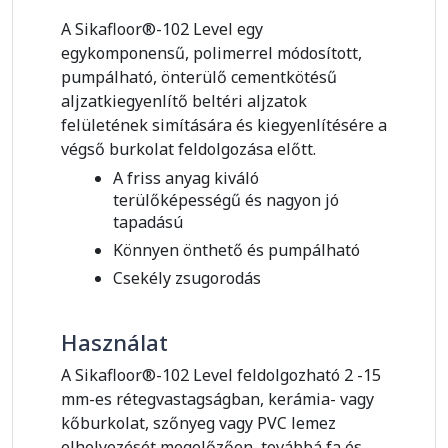
A Sikafloor®-102 Level egy
egykomponensű, polimerrel módosított,
pumpálható, önterülő cementkötésű
aljzatkiegyenlítő beltéri aljzatok
felületének simítására és kiegyenlítésére a
végső burkolat feldolgozása előtt.
A friss anyag kiváló
terülőképességű és nagyon jó
tapadású
Könnyen önthető és pumpálható
Csekély zsugorodás
Használat
A Sikafloor®-102 Level feldolgozható 2 -15
mm-es rétegvastagságban, kerámia- vagy
kőburkolat, szőnyeg vagy PVC lemez
elhelyezését megelőzően, továbbá fa és