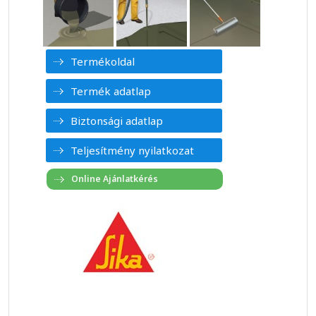
Termékoldal
Termék adatlap
Biztonsági adatlap
Teljesítmény nyilatkozat