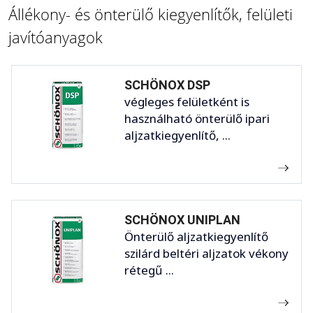
Állékony- és önterülő kiegyenlítők, felületi
javítóanyagok
SCHÖNOX DSP
végleges felületként is
használható önterülő ipari
aljzatkiegyenlítő, ...
SCHÖNOX UNIPLAN
Önterülő aljzatkiegyenlítő
szilárd beltéri aljzatok vékony
rétegű ...