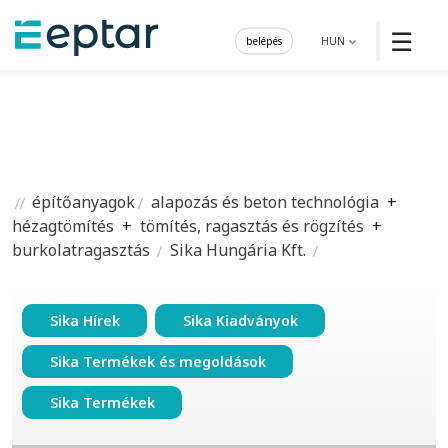
☰
belépés
HUN
építőanyagok
alapozás és beton technológia
+
hézagtömítés
+
tömítés, ragasztás és rögzítés
+
burkolatragasztás
Sika Hungária Kft.
Sika Hírek
Sika Kiadványok
Sika Termékek és megoldások
Sika Termékek