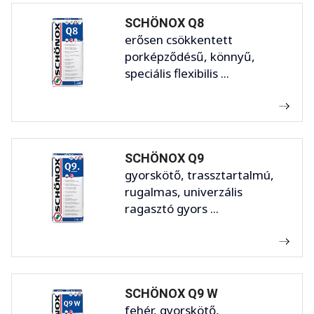
SCHÖNOX Q8
erősen csökkentett
porképződésű, könnyű,
speciális flexibilis ...
SCHÖNOX Q9
gyorskötő, trassztartalmú,
rugalmas, univerzális
ragasztó gyors ...
SCHÖNOX Q9 W
fehér, gyorskötő,