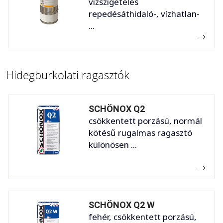
vízszigetelés
repedésáthidaló-, vízhatlan-
...
Hidegburkolati ragasztók
SCHÖNOX Q2
csökkentett porzású, normál
kötésű rugalmas ragasztó
különösen ...
SCHÖNOX Q2 W
fehér, csökkentett porzású,