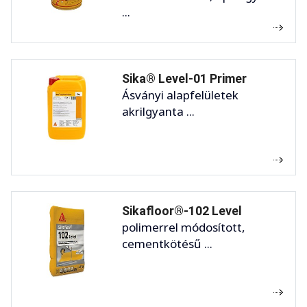
...
Sika® Level-01 Primer
Ásványi alapfelületek
akrilgyanta ...
Sikafloor®-102 Level
polimerrel módosított,
cementkötésű ...