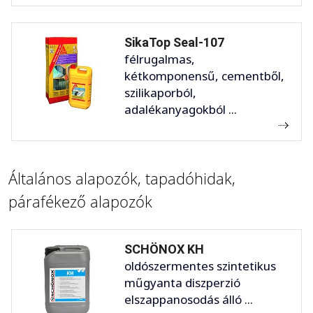
SikaTop Seal-107
félrugalmas,
kétkomponensű, cementből,
szilikaporból,
adalékanyagokból ...
Általános alapozók, tapadóhidak,
párafékező alapozók
SCHÖNOX KH
oldószermentes szintetikus
műgyanta diszperzió
elszappanosodás álló ...