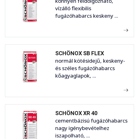
könnyen feldolgozható,
vízálló flexibilis
fugázóhabarcs keskeny ...
SCHÖNOX SB FLEX
normál kötésidejű, keskeny-
és széles fugázóhabarcs
kőagyaglapok, ...
SCHÖNOX XR 40
cementbázisú fugázóhabarcs
nagy igénybevételhez
iszapolható, ...