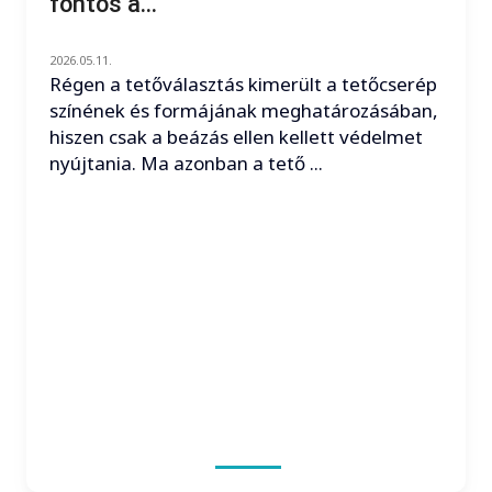
fontos a...
2026.05.11.
Régen a tetőválasztás kimerült a tetőcserép
színének és formájának meghatározásában,
hiszen csak a beázás ellen kellett védelmet
nyújtania. Ma azonban a tető ...