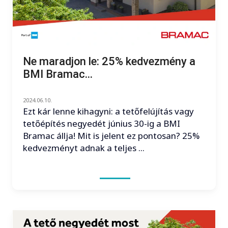
Ne maradjon le: 25% kedvezmény a
BMI Bramac...
2024.06.10.
Ezt kár lenne kihagyni: a tetőfelújítás vagy
tetőépítés negyedét június 30-ig a BMI
Bramac állja! Mit is jelent ez pontosan? 25%
kedvezményt adnak a teljes ...